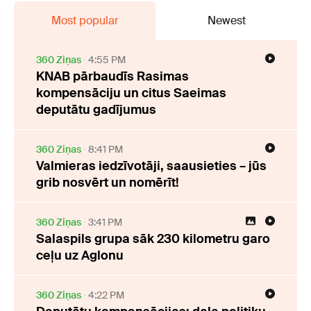
Most popular
Newest
360 Ziņas
4:55 PM
KNAB pārbaudīs Rasimas
kompensāciju un citus Saeimas
deputātu gadījumus
360 Ziņas
8:41 PM
Valmieras iedzīvotāji, saausieties – jūs
grib nosvērt un nomērīt!
360 Ziņas
3:41 PM
Salaspils grupa sāk 230 kilometru garo
ceļu uz Aglonu
360 Ziņas
4:22 PM