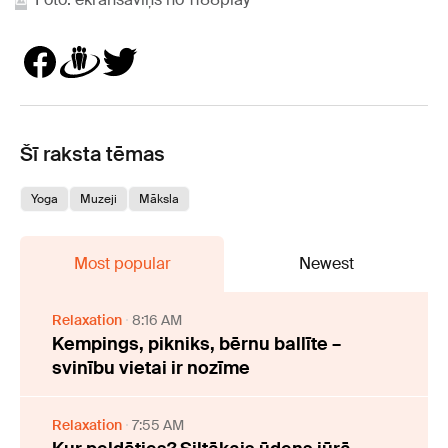
Šī raksta tēmas
Yoga
Muzeji
Māksla
Most popular
Newest
Relaxation
8:16 AM
Kempings, pikniks, bērnu ballīte –
svinību vietai ir nozīme
Relaxation
7:55 AM