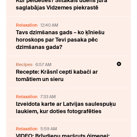
Kur peldēties? Siltākais ūdens jūrā
saglabājas Vidzemes piekrastē
Relaxation
12:40 AM
Tavs dzimšanas gads – ko ķīniešu
horoskops par Tevi pasaka pēc
dzimšanas gada?
Recipes
6:57 AM
Recepte: Krāsnī cepti kabači ar
tomātiem un sieru
Relaxation
7:33 AM
Izveidota karte ar Latvijas saulespuķu
laukiem, kur doties fotografēties
Relaxation
5:59 AM
VIDEO: Brīvdienu maršruts ģimenei: