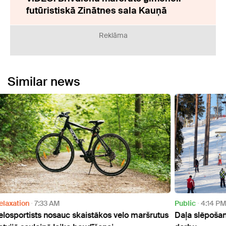
futūristiskā Zinātnes sala Kauņā
Reklāma
Similar news
Public
4:14 PM
Relax
rutus
Daļa slēpošanas trašu paziņo, kad varētu sākt
"Stir