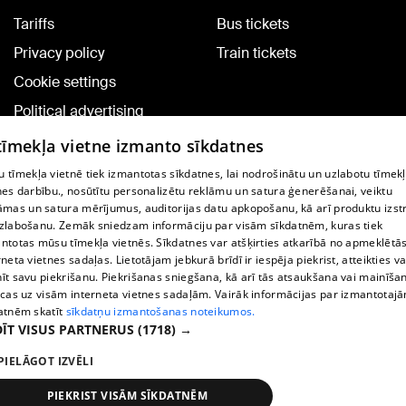
Tariffs
Bus tickets
Privacy policy
Train tickets
Cookie settings
Political advertising
Cookie policy
 tīmekļa vietne izmanto sīkdatnes
Commenting terms
 tīmekļa vietnē tiek izmantotas sīkdatnes, lai nodrošinātu un uzlabotu tīmek
nes darbību., nosūtītu personalizētu reklāmu un satura ģenerēšanai, veiktu
āmas un satura mērījumus, auditorijas datu apkopošanu, kā arī produktu izst
TV program
zlabošanu. Zemāk sniedzam informāciju par visām sīkdatnēm, kuras tiek
Contract rules
ntotas mūsu tīmekļa vietnēs. Sīkdatnes var atšķirties atkarībā no apmeklētā
rneta vietnes sadaļas. Lietotājam jebkurā brīdī ir iespēja piekrist, atteikties va
360 Ziņu kontakti
īt savu piekrišanu. Piekrišanas sniegšana, kā arī tās atsaukšana vai mainīša
ecas uz visām interneta vietnes sadaļām. Vairāk informācijas par izmantotaj
Helio Media
atnēm skatīt
sīkdatņu izmantošanas noteikumos.
ĪT VISUS PARTNERUS
(1718) →
Vortal assistance service: e-mail -
info@1188.lv
PIELĀGOT IZVĒLI
Copyright © 2004-2026 SIA HELIO MEDIA.
All rights reserved.
PIEKRIST VISĀM SĪKDATNĒM