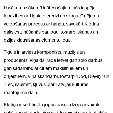
Pasākuma sākumā klātesošajiem būs iespēja
iepazīties ar Tigula pieredzi un skaņu zīmējumu
veidošanas procesu ar hangu, savukārt Klotiņa
dalīsies zināšanās par jogu, tostarp, skaņas un
dziļas klausīšanās elementu jogā.
Tiguls ir latviešu komponists, mūziķis un
producents. Viņa daiļrade ietver gan solo darbus,
gan sadarbību ar citiem māksliniekiem un
orķestriem. Viņa skaņdarbi, tostarp "Dod, Dieviņi" un
"Lec, saulīte!", kļuvuši par Latvijas kultūras
mantojuma daļu.
Klotiņa ir sertificēta jogas pasniedzēja ar vairāk
nekā desmit gadu pieredzi. Ieguvusi starptautiskās