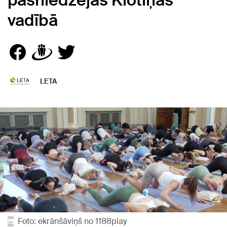
pasniedzējas Klotiņas
vadībā
LETA
Foto: ekrānšāviņš no 1188play