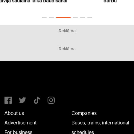
darbu
atgri
Reklāma
Reklāma
About us
Companies
Advertisement
Buses, trains, international
For business
schedules