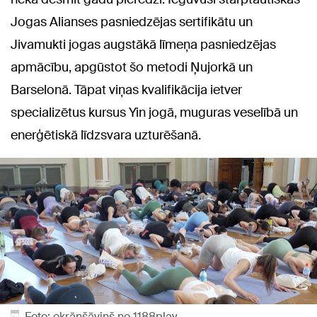
Jogas Alianses pasniedzējas sertifikātu un
Jivamukti jogas augstākā līmeņa pasniedzējas
apmācību, apgūstot šo metodi Ņujorkā un
Barselonā. Tāpat viņas kvalifikācija ietver
specializētus kursus Yin jogā, muguras veselībā un
enerģētiskā līdzsvara uzturēšanā.
Foto: ekrānšāviņš no 1188play