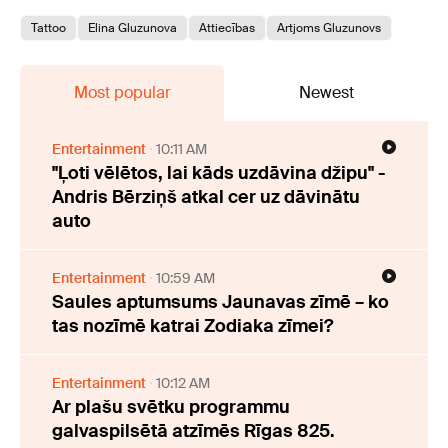
Tattoo
Elina Gluzunova
Attiecības
Artjoms Gluzunovs
Most popular
Newest
Entertainment
10:11 AM
"Ļoti vēlētos, lai kāds uzdāvina džipu" -
Andris Bērziņš atkal cer uz dāvinātu
auto
Entertainment
10:59 AM
Saules aptumsums Jaunavas zīmē – ko
tas nozīmē katrai Zodiaka zīmei?
Entertainment
10:12 AM
Ar plašu svētku programmu
galvaspilsētā atzīmēs Rīgas 825.