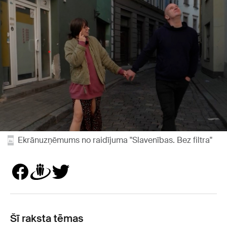
Ekrānuzņēmums no raidījuma "Slavenības. Bez filtra"
Šī raksta tēmas