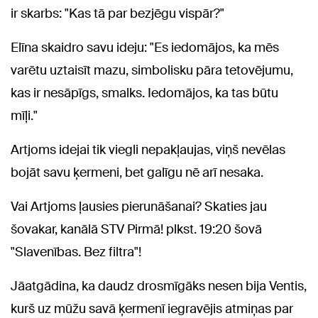
ir skarbs: "Kas tā par bezjēgu vispār?"
Elīna skaidro savu ideju: "Es iedomājos, ka mēs
varētu uztaisīt mazu, simbolisku pāra tetovējumu,
kas ir nesāpīgs, smalks. Iedomājos, ka tas būtu
mīļi."
Artjoms idejai tik viegli nepakļaujas, viņš nevēlas
bojāt savu ķermeni, bet galīgu nē arī nesaka.
Vai Artjoms ļausies pierunāšanai? Skaties jau
šovakar, kanālā STV Pirmā! plkst. 19:20 šovā
"Slavenības. Bez filtra"!
Jāatgādina, ka daudz drosmīgāks nesen bija Ventis,
kurš uz mūžu savā ķermenī iegravējis atmiņas par