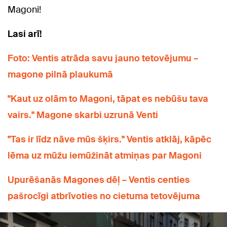
Magoni!
Lasi arī!
Foto: Ventis atrāda savu jauno tetovējumu –
magone pilnā plaukumā
"Kaut uz olām to Magoni, tāpat es nebūšu tava
vairs." Magone skarbi uzrunā Venti
"Tas ir līdz nāve mūs šķirs." Ventis atklāj, kāpēc
lēma uz mūžu iemūžināt atmiņas par Magoni
Upurēšanās Magones dēļ – Ventis centies
pašrocīgi atbrīvoties no cietuma tetovējuma