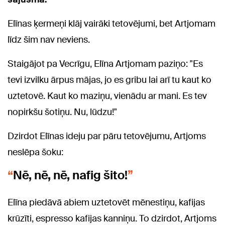
Elīnas ķermeņi klāj vairāki tetovējumi, bet Artjomam
līdz šim nav neviens.
Staigājot pa Vecrīgu, Elīna Artjomam paziņo: "Es
tevi izvilku ārpus mājas, jo es gribu lai arī tu kaut ko
uztetovē. Kaut ko maziņu, vienādu ar mani. Es tev
nopirkšu šotiņu. Nu, lūdzu!"
Dzirdot Elīnas ideju par pāru tetovējumu, Artjoms
neslēpa šoku:
Nē, nē, nē, nafig šito!
Elīna piedāvā abiem uztetovēt mēnestiņu, kafijas
krūzīti, espresso kafijas kanniņu. To dzirdot, Artjoms