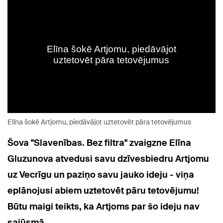
Elīna šokē Artjomu, piedāvājot uztetovēt pāra tetovējumus
Šova "Slavenības. Bez filtra" zvaigzne Elīna
Gluzunova atvedusi savu dzīvesbiedru Artjomu
uz Vecrīgu un paziņo savu jauko ideju - viņa
eplānojusi abiem uztetovēt pāru tetovējumu!
Būtu maigi teikts, ka Artjoms par šo ideju nav
sajūsmā.