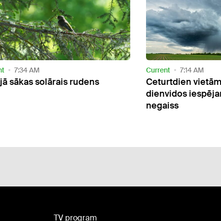
nt
7:14 AM
Current
2:39 PM
tdien vietām īslaicīgi līs, valsts
Gaidāma ļoti silta
vidos iespējams pērkona
iss
TV program