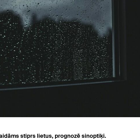
idāms stiprs lietus, prognozē sinoptiķi.