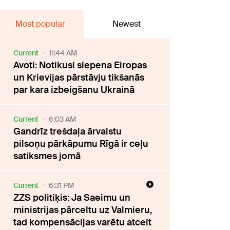
Most popular
Newest
Current
11:44 AM
Avoti: Notikusi slepena Eiropas
un Krievijas pārstāvju tikšanās
par kara izbeigšanu Ukrainā
Current
6:03 AM
Gandrīz trešdaļa ārvalstu
pilsoņu pārkāpumu Rīgā ir ceļu
satiksmes jomā
Current
6:31 PM
ZZS politiķis: Ja Saeimu un
ministrijas pārceltu uz Valmieru,
tad kompensācijas varētu atcelt