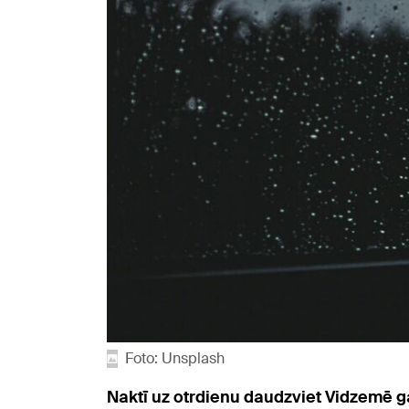
Foto: Unsplash
Naktī uz otrdienu daudzviet Vidzemē ga