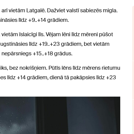
 arī vietām Latgalē. Dažviet valstī sabiezēs migla.
ināsies līdz +9..+14 grādiem.
vietām īslaicīgi līs. Vējam lēni līdz mēreni pūšot
ugstināsies līdz +19..+23 grādiem, bet vietām
 nepārsniegs +15..+18 grādus.
ks, bez nokrišņiem. Pūtīs lēns līdz mērens rietumu
es līdz +14 grādiem, dienā tā pakāpsies līdz +23