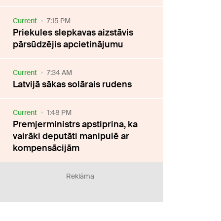
Current
7:15 PM
Priekules slepkavas aizstāvis
pārsūdzējis apcietinājumu
Current
7:34 AM
Latvijā sākas solārais rudens
Current
1:48 PM
Premjerministrs apstiprina, ka
vairāki deputāti manipulē ar
kompensācijām
Reklāma