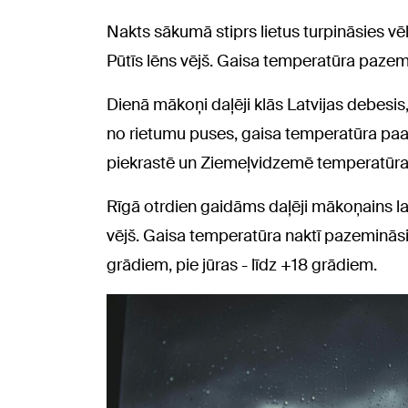
Nakts sākumā stiprs lietus turpināsies vēl
Pūtīs lēns vējš. Gaisa temperatūra pazem
Dienā mākoņi daļēji klās Latvijas debesis, 
no rietumu puses, gaisa temperatūra paa
piekrastē un Ziemeļvidzemē temperatūra
Rīgā otrdien gaidāms daļēji mākoņains lai
vējš. Gaisa temperatūra naktī pazemināsi
grādiem, pie jūras - līdz +18 grādiem.