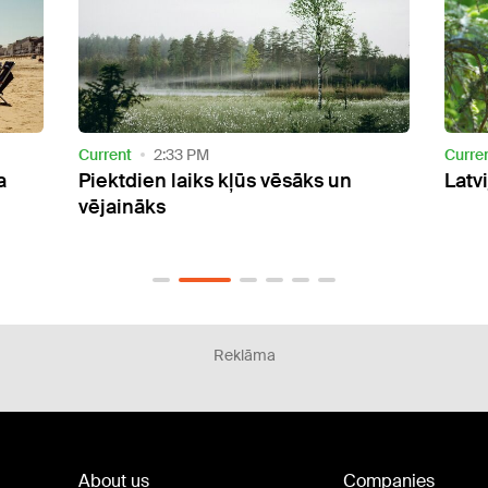
Current
7:34 AM
Curre
Latvijā sākas solārais rudens
Cetur
dien
nega
Reklāma
About us
Companies