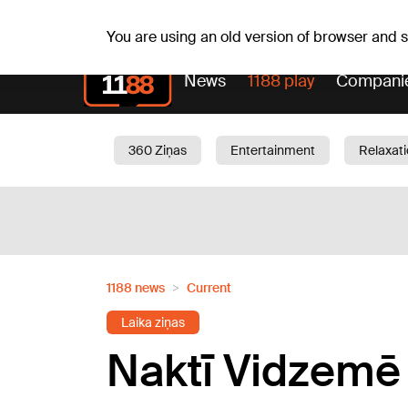
Fr, 07.08.2026.
+20
°C
Alfrēds, Fredis, Madars
You are using an old version of browser and
News
1188 play
Compani
360 Ziņas
Entertainment
Relaxat
Current
Traffic
Beauty
Chil
1188 news
Current
Laika ziņas
Naktī Vidzemē 