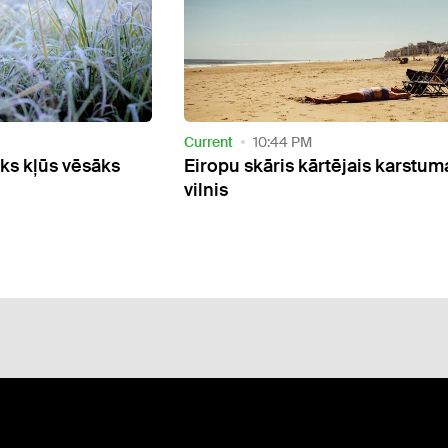
Current
2:33 PM
ējais karstuma
Piektdien laiks kļūs vēsāks un
vējaināks