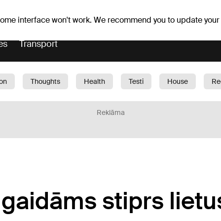
Weather forecast
Horoscopes
 some interface won't work. We recommend you to update your
es
Transport
ion
Thoughts
Health
Testi
House
Re
dren
Car
1188 play
Sport
Business
G
Reklāma
gaidāms stiprs lietu