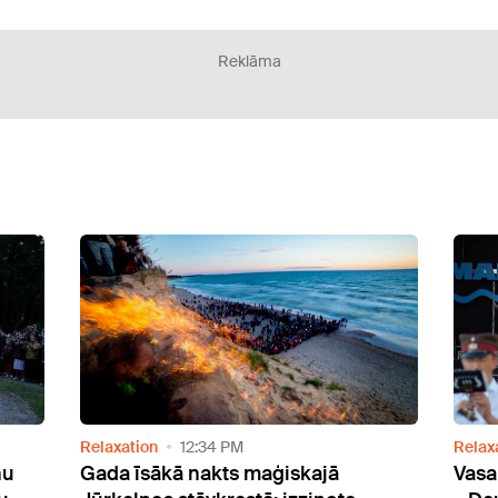
Reklāma
Relaxation
12:34 PM
Relax
ņu
Gada īsākā nakts maģiskajā
Vasa