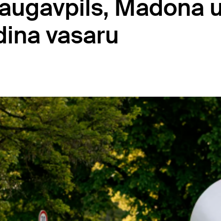
Daugavpils, Madona 
dina vasaru