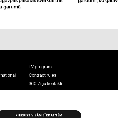
ugavpils pilsētas svētkus trīs
gardumi, ko gatav
u garumā
TV program
rnational
Contract rules
360 Ziņu kontakti
Helio Media
PIEKRIST VISĀM SĪKDATNĒM