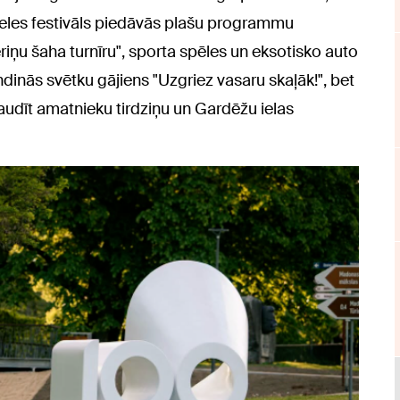
beles festivāls piedāvās plašu programmu
ņu šaha turnīru", sporta spēles un eksotisko auto
ndinās svētku gājiens "Uzgriez vasaru skaļāk!", bet
udīt amatnieku tirdziņu un Gardēžu ielas