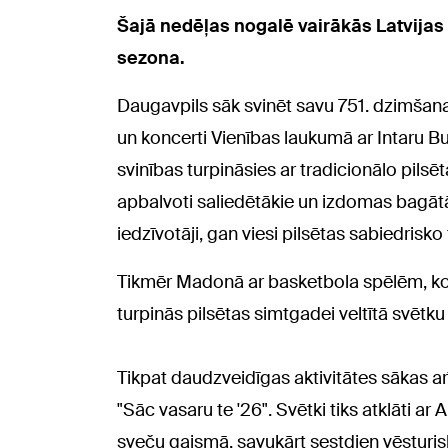
Šajā nedēļas nogalē vairākās Latvijas
sezona.
Daugavpils sāk svinēt savu 751. dzimšanas
un koncerti Vienības laukumā ar Intaru B
svinības turpināsies ar tradicionālo pilsē
apbalvoti saliedētākie un izdomas bagātāki
iedzīvotāji, gan viesi pilsētas sabiedris
Tikmēr Madonā ar basketbola spēlēm, kor
turpinās pilsētas simtgadei veltītā svēt
Tikpat daudzveidīgas aktivitātes sākas ar
"Sāc vasaru te '26". Svētki tiks atklāti a
sveču gaismā, savukārt sestdien vēsturis