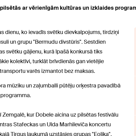
 pilsētās ar vērienīgām kultūras un izklaides prog
 dienu, ko ievadīs svētku dievkalpojums, tirdziņi
usuli un grupu "Bermudu divstūris". Sestdien
tas svētku gājienu, kurā īpašā konkursā tiks
e kolektīvi, turklāt brīvdienās gan vietējie
ko transportu varēs izmantot bez maksas.
a mūziku un zaļumballi pūtēju orķestra pavadībā
ku programma.
ī Zemgalē, kur Dobele aicina uz pilsētas festivālu
r Antras Stafeckas un Ulda Marhileviča koncertu
kajā Tirgus laukumā uzstāsies grupas "Eolika",