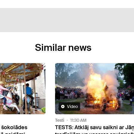
Similar news
Video
Testi
11:30 AM
s šokolādes
TESTS: Atklāj savu saikni ar Jā