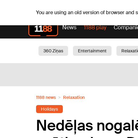
Fr, 07.08.2026.
+18
°C
Alfrēds, Fredis, Madars
You are using an old version of browser and
News
1188 play
Compani
360 Ziņas
Entertainment
Relaxat
Current
Traffic
Beauty
Chil
1188 news
Relaxation
Holidays
Nedēļas nogalē