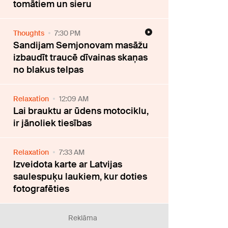
tomātiem un sieru
Thoughts
7:30 PM
Sandijam Semjonovam masāžu
izbaudīt traucē dīvainas skaņas
no blakus telpas
Relaxation
12:09 AM
Lai brauktu ar ūdens motociklu,
ir jānoliek tiesības
Relaxation
7:33 AM
Izveidota karte ar Latvijas
saulespuķu laukiem, kur doties
fotografēties
Reklāma