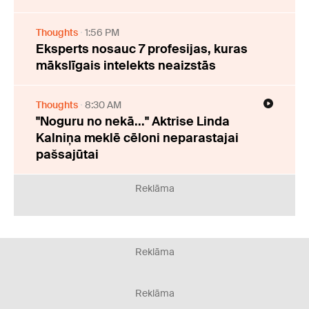
Thoughts
1:56 PM
Eksperts nosauc 7 profesijas, kuras
mākslīgais intelekts neaizstās
Thoughts
8:30 AM
"Noguru no nekā..." Aktrise Linda
Kalniņa meklē cēloni neparastajai
pašsajūtai
Reklāma
Reklāma
Reklāma