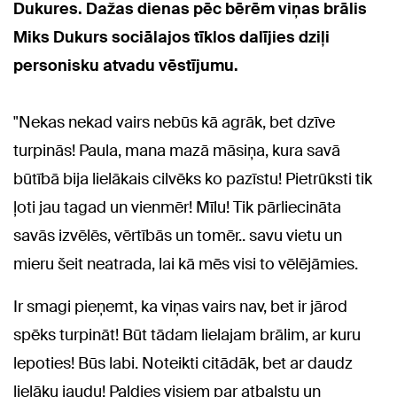
Dukures. Dažas dienas pēc bērēm viņas brālis
Miks Dukurs sociālajos tīklos dalījies dziļi
personisku atvadu vēstījumu.
"Nekas nekad vairs nebūs kā agrāk, bet dzīve
turpinās! Paula, mana mazā māsiņa, kura savā
būtībā bija lielākais cilvēks ko pazīstu! Pietrūksti tik
ļoti jau tagad un vienmēr! Mīlu! Tik pārliecināta
savās izvēlēs, vērtībās un tomēr.. savu vietu un
mieru šeit neatrada, lai kā mēs visi to vēlējāmies.
Ir smagi pieņemt, ka viņas vairs nav, bet ir jārod
spēks turpināt! Būt tādam lielajam brālim, ar kuru
lepoties! Būs labi. Noteikti citādāk, bet ar daudz
lielāku jaudu! Paldies visiem par atbalstu un