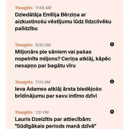
Thoughts
11:48 AM
Dziedātāja Emīlija Bērziņa ar
aizkustinošu vēstījumu lūdz līdzcilvēku
palīdzību
Thoughts
8:30 AM
Miljonārs pie sāniem vai pašas
nopelnīts miljons? Ceriņa atklāj, kāpēc
nesapņo par bagātu vīru
Thoughts
7:00 AM
Ieva Adamss atklāj ārsta biedējošo
brīdinājumu par savu intīmo dzīvi
Thoughts
1:51 PM
Lauris Dzelzītis par attiecībām:
"Sūdīgākais periods manā dzīvē"