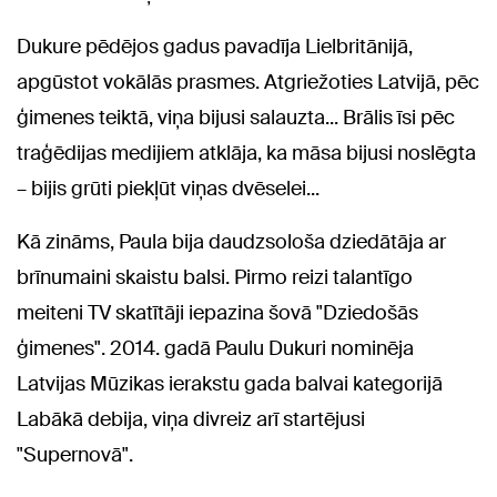
Dukure pēdējos gadus pavadīja Lielbritānijā,
apgūstot vokālās prasmes. Atgriežoties Latvijā, pēc
ģimenes teiktā, viņa bijusi salauzta... Brālis īsi pēc
traģēdijas medijiem atklāja, ka māsa bijusi noslēgta
– bijis grūti piekļūt viņas dvēselei...
Kā zināms, Paula bija daudzsološa dziedātāja ar
brīnumaini skaistu balsi. Pirmo reizi talantīgo
meiteni TV skatītāji iepazina šovā "Dziedošās
ģimenes". 2014. gadā Paulu Dukuri nominēja
Latvijas Mūzikas ierakstu gada balvai kategorijā
Labākā debija, viņa divreiz arī startējusi
"Supernovā".