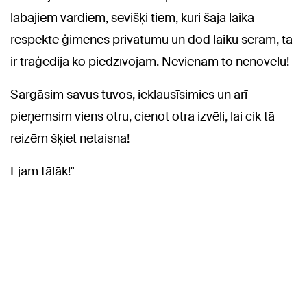
labajiem vārdiem, sevišķi tiem, kuri šajā laikā
respektē ģimenes privātumu un dod laiku sērām, tā
ir traģēdija ko piedzīvojam. Nevienam to nenovēlu!
Sargāsim savus tuvos, ieklausīsimies un arī
pieņemsim viens otru, cienot otra izvēli, lai cik tā
reizēm šķiet netaisna!
Ejam tālāk!"