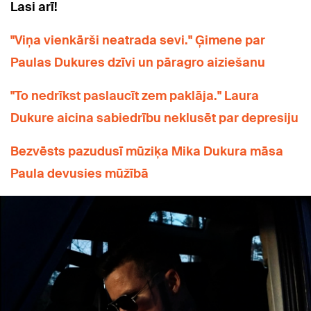
Lasi arī!
"Viņa vienkārši neatrada sevi." Ģimene par
Paulas Dukures dzīvi un pāragro aiziešanu
"To nedrīkst paslaucīt zem paklāja." Laura
Dukure aicina sabiedrību neklusēt par depresiju
Bezvēsts pazudusī mūziķa Mika Dukura māsa
Paula devusies mūžībā