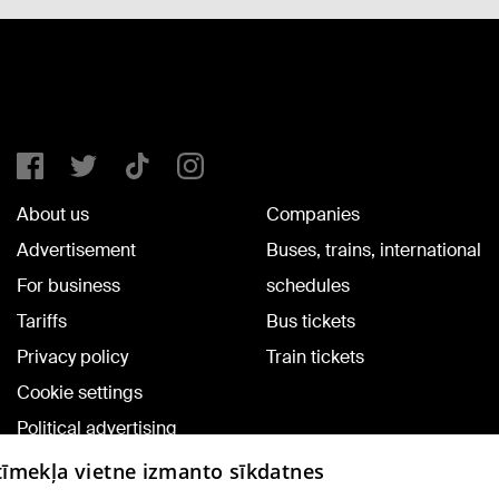
About us
Companies
Advertisement
Buses, trains, international
For business
schedules
Tariffs
Bus tickets
Privacy policy
Train tickets
Cookie settings
Political advertising
Cookie policy
 tīmekļa vietne izmanto sīkdatnes