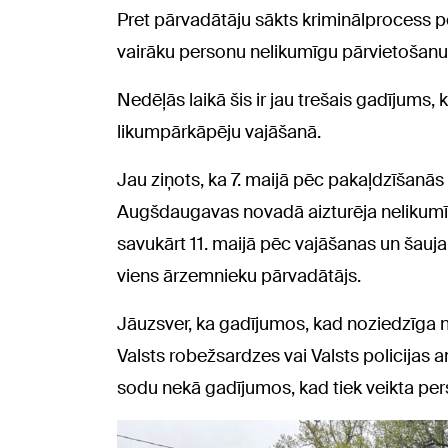
Pret pārvadātāju sākts kriminālprocess p
vairāku personu nelikumīgu pārvietošanu 
Nedēļās laikā šis ir jau trešais gadījums
likumpārkāpēju vajāšanā.
Jau ziņots, ka 7. maijā pēc pakaļdzīšan
Augšdaugavas novadā aizturēja nelikumīg
savukārt 11. maijā pēc vajāšanas un šauj
viens ārzemnieku pārvadātājs.
Jāuzsver, ka gadījumos, kad noziedzīga 
Valsts robežsardzes vai Valsts policijas
sodu nekā gadījumos, kad tiek veikta per