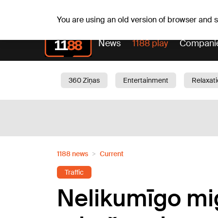
Fr, 07.08.2026.
+16
°C
Mudīte, Vladislava, Vladisl
You are using an old version of browser and
News
1188 play
Compani
360 Ziņas
Entertainment
Relaxat
Current
Traffic
Beauty
Chil
1188 news
Current
Traffic
Nelikumīgo mi