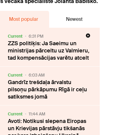
as vecākā speciāliste Jolanta Babiško.
Most popular
Newest
Current
6:31 PM
ZZS politiķis: Ja Saeimu un
ministrijas pārceltu uz Valmieru,
tad kompensācijas varētu atcelt
Current
6:03 AM
Gandrīz trešdaļa ārvalstu
pilsoņu pārkāpumu Rīgā ir ceļu
satiksmes jomā
Current
11:44 AM
Avoti: Notikusi slepena Eiropas
un Krievijas pārstāvju tikšanās