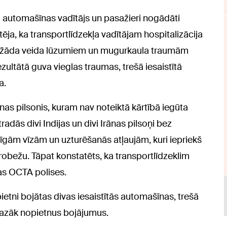
 automašīnas vadītājs un pasažieri nogādāti
ēja, ka transportlīdzekļa vadītājam hospitalizācija
dažāda veida lūzumiem un mugurkaula traumām
zultātā guva vieglas traumas, trešā iesaistītā
a.
as pilsonis, kuram nav noteiktā kārtībā iegūta
adās divi Indijas un divi Irānas pilsoņi bez
ām vīzām un uzturēšanās atļaujām, kuri iepriekš
 robežu. Tāpat konstatēts, ka transportlīdzeklim
as OCTA polises.
etni bojātas divas iesaistītās automašīnas, trešā
azāk nopietnus bojājumus.