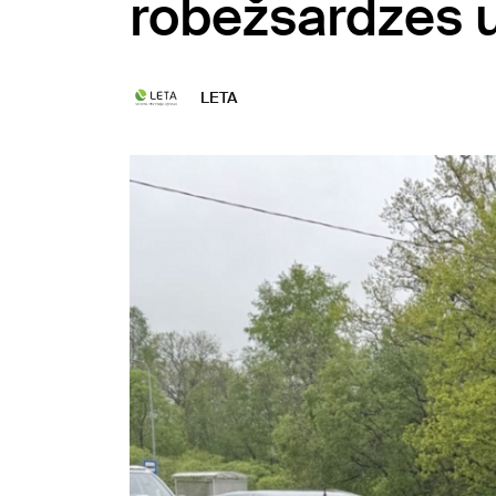
robežsardzes un
LETA