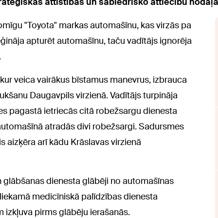
atēģiskās attīstības un sabiedrisko attiecību nodaļ
omīgu "Toyota" markas automašīnu, kas virzās pa
ināja apturēt automašīnu, taču vadītājs ignorēja
.
 kur veica vairākus bīstamus manevrus, izbrauca
raukšanu Daugavpils virzienā. Vadītājs turpināja
 pagastā ietriecās citā robežsargu dienesta
automašīnā atradās divi robežsargi. Sadursmes
s aizķēra arī kādu Krāslavas virzienā
 glābšanas dienesta glābēji no automašīnas
atliekamā medicīniskā palīdzības dienesta
m izkļuva pirms glābēju ierašanās.