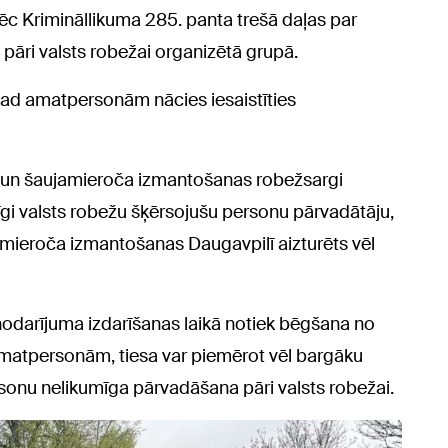
ēc Krimināllikuma 285. panta trešā daļas par
pāri valsts robežai organizētā grupā.
, kad amatpersonām nācies iesaistīties
ās un šaujamieroča izmantošanas robežsargi
i valsts robežu šķērsojušu personu pārvadātāju,
amieroča izmantošanas Daugavpilī aizturēts vēl
nodarījuma izdarīšanas laikā notiek bēgšana no
 amatpersonām, tiesa var piemērot vēl bargāku
sonu nelikumīga pārvadāšana pāri valsts robežai.