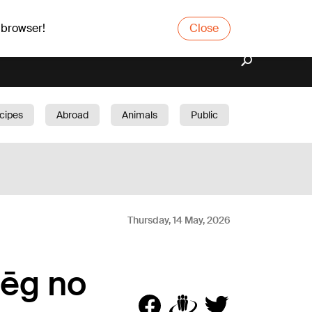
 browser!
Close
cipes
Abroad
Animals
Public
arden
Thursday, 14 May, 2026
bēg no