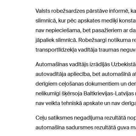
Valsts robežsardzes pārstāve informē, ka
slimnīcā, kur pēc apskates mediķi konstat
nav nepieciešama, bet pasažieriem ar 
jāpaliek slimnīcā. Robežsargi notikuma re
transportlīdzekļa vadītāja traumas neguv
Automašīnas vadītājs izrādījās Uzbekistān
autovadītāja apliecība, bet automašīnā atr
derīgiem ceļošanas dokumentiem un derīg
nelikumīgi šķērsoja Baltkrievijas-Latvijas
nav veikta tehniskā apskate un nav derīg
Ceļu satiksmes negadījuma rezultātā nopi
automašīna sadursmes rezultātā guva m