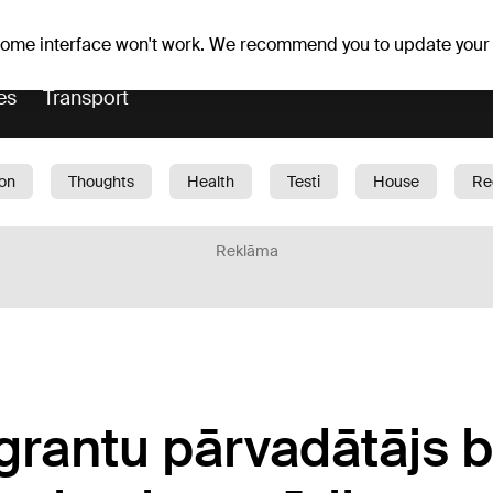
Weather forecast
Horoscopes
avs
 some interface won't work. We recommend you to update your
es
Transport
ion
Thoughts
Health
Testi
House
Re
dren
Car
1188 play
Sport
Business
G
Reklāma
grantu pārvadātājs 