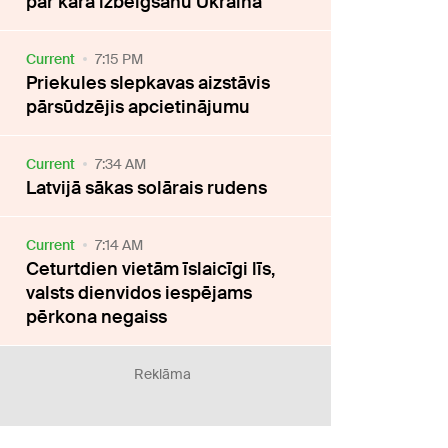
par kara izbeigšanu Ukrainā
Current
7:15 PM
Priekules slepkavas aizstāvis
pārsūdzējis apcietinājumu
Current
7:34 AM
Latvijā sākas solārais rudens
Current
7:14 AM
Ceturtdien vietām īslaicīgi līs,
valsts dienvidos iespējams
pērkona negaiss
Reklāma