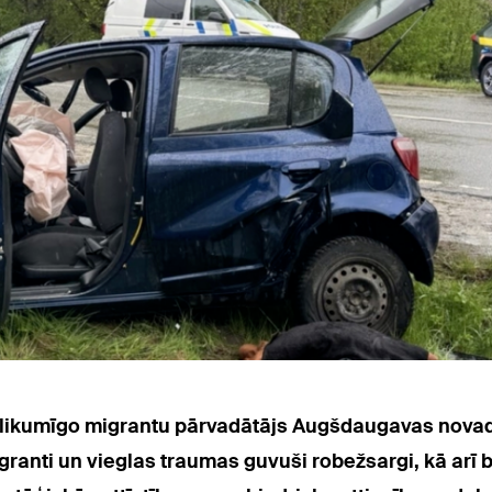
likumīgo migrantu pārvadātājs Augšdaugavas novadā
granti un vieglas traumas guvuši robežsargi, kā arī bo