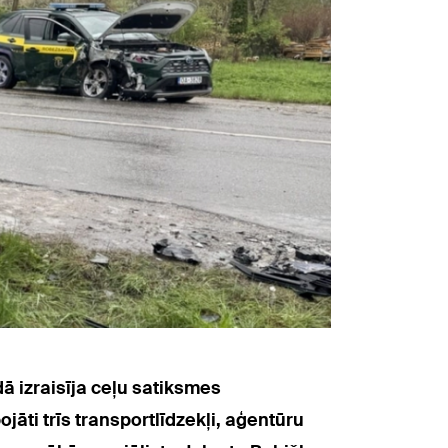
 izraisīja ceļu satiksmes
jāti trīs transportlīdzekļi, aģentūru