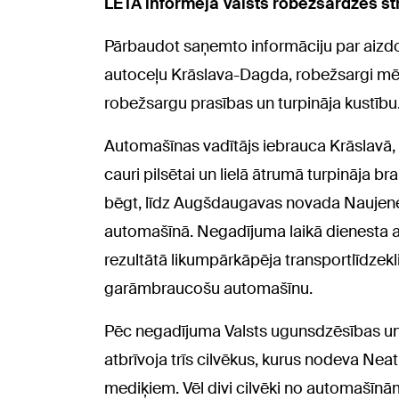
LETA informēja Valsts robežsardzes str
Pārbaudot saņemto informāciju par aizd
autoceļu Krāslava-Dagda, robežsargi mēģ
robežsargu prasības un turpināja kustību
Automašīnas vadītājs iebrauca Krāslavā,
cauri pilsētai un lielā ātrumā turpināja b
bēgt, līdz Augšdaugavas novada Naujenes
automašīnā. Negadījuma laikā dienesta 
rezultātā likumpārkāpēja transportlīdzekli
garāmbraucošu automašīnu.
Pēc negadījuma Valsts ugunsdzēsības un
atbrīvoja trīs cilvēkus, kurus nodeva Ne
mediķiem. Vēl divi cilvēki no automašīnā