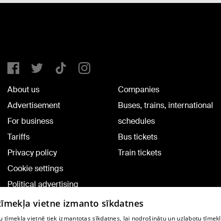
About us
Companies
Advertisement
Buses, trains, international
For business
schedules
Tariffs
Bus tickets
Privacy policy
Train tickets
Cookie settings
Political advertising
Cookie policy
 tīmekļa vietne izmanto sīkdatnes
Commenting terms
 tīmekļa vietnē tiek izmantotas sīkdatnes, lai nodrošinātu un uzlabotu tīmek