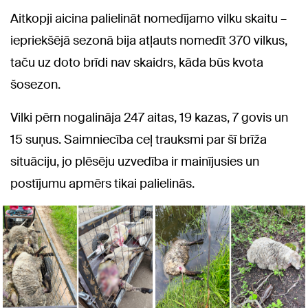
Aitkopji aicina palielināt nomedījamo vilku skaitu –
iepriekšējā sezonā bija atļauts nomedīt 370 vilkus,
taču uz doto brīdi nav skaidrs, kāda būs kvota
šosezon.
Vilki pērn nogalināja 247 aitas, 19 kazas, 7 govis un
15 suņus. Saimniecība ceļ trauksmi par šī brīža
situāciju, jo plēsēju uzvedība ir mainījusies un
postījumu apmērs tikai palielinās.