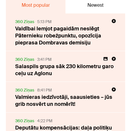
Most popular
Newest
360 Ziņas
5:13 PM
Valdībai lemjot pagaidām neslēgt
Pāternieku robežpunktu, opozīcija
pieprasa Dombravas demisiju
360 Ziņas
3:41 PM
Salaspils grupa sāk 230 kilometru garo
ceļu uz Aglonu
360 Ziņas
8:41 PM
Valmieras iedzīvotāji, saausieties – jūs
grib nosvērt un nomērīt!
360 Ziņas
4:22 PM
Deputātu kompensācijas: daļa politiķu