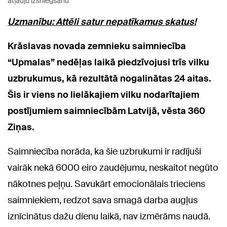
atļauju izsniegšanu
Uzmanību: Attēli satur nepatīkamus skatus!
Krāslavas novada zemnieku saimniecība
“Upmalas” nedēļas laikā piedzīvojusi trīs vilku
uzbrukumus, kā rezultātā nogalinātas 24 aitas.
Šis ir viens no lielākajiem vilku nodarītajiem
postījumiem saimniecībām Latvijā, vēsta 360
Ziņas.
Saimniecība norāda, ka šie uzbrukumi ir radījuši
vairāk nekā 6000 eiro zaudējumu, neskaitot negūto
nākotnes peļņu. Savukārt emocionālais trieciens
saimniekiem, redzot sava smagā darba augļus
iznīcinātus dažu dienu laikā, nav izmērāms naudā.