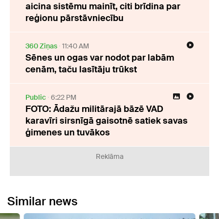
aicina sistēmu mainīt, citi brīdina par
reģionu pārstāvniecību
360 Ziņas
11:40 AM
Sēnes un ogas var nodot par labām
cenām, taču lasītāju trūkst
Public
6:22 PM
FOTO: Ādažu militārajā bāzē VAD
karavīri sirsnīgā gaisotnē satiek savas
ģimenes un tuvākos
Reklāma
Similar news