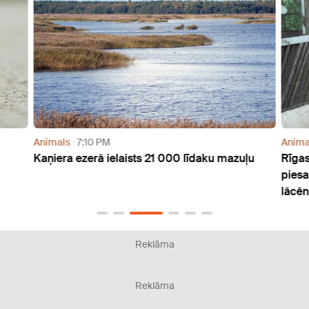
Animals
7:10 PM
Anima
Kaņiera ezerā ielaists 21 000 līdaku mazuļu
Rīgas
piesa
lācē
Reklāma
Reklāma