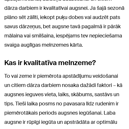
dārza darbiem ir kvalitatīvai augsnei. Ja šajā sezonā
plāno sēt zālīti, iekopt puķu dobes vai audzēt pats
savus dārzeņus, bet augsne tavā pagalmā ir pārāk
mālaina vai smilšaina, iespējams tev nepieciešama
svaiga auglīgas melnzemes kārta.
Kas ir kvalitatīva melnzeme?
To vai zeme ir piemērota apstādījumu veidošanai
un citiem dārza darbiem nosaka dažādi faktori – kā
augsnes ieguves vieta, laiks, skābums, sastāvs un
tips. Tieši laika posms no pavasara līdz rudenim ir
piemērotākais periods augsnes iegūšanai. Laba
augsne ir rūpīgi iegūta un apstrādāta ar optimālu