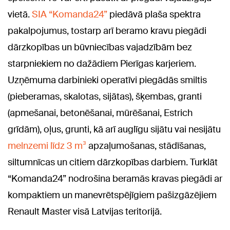
vietā.
SIA “Komanda24”
piedāvā plaša spektra
pakalpojumus, tostarp arī beramo kravu piegādi
dārzkopības un būvniecības vajadzībām bez
starpniekiem no dažādiem Pierīgas karjeriem.
Uzņēmuma darbinieki operatīvi piegādās smiltis
(pieberamas, skalotas, sijātas), šķembas, granti
(apmešanai, betonēšanai, mūrēšanai, Estrich
grīdām), oļus, grunti, kā arī auglīgu sijātu vai nesijātu
melnzemi līdz 3 m³
apzaļumošanas, stādīšanas,
siltumnīcas un citiem dārzkopības darbiem. Turklāt
“Komanda24” nodrošina beramās kravas piegādi ar
kompaktiem un manevrētspējīgiem pašizgāzējiem
Renault Master visā Latvijas teritorijā.