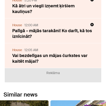
House
5:20 PM
Kā ātri un viegli izņemt ķiršiem
kauliņus?
House
12:00 AM
Palīgā – mājās tarakāni! Ko darīt, kā tos
iznīcināt?
House
12:05 AM
Vai bezdelīgas un mājas čurkstes var
kaitēt mājai?
Reklāma
Similar news