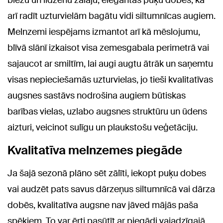
biezu un līdzenu zālāju, elegantas puķu dobes, kā
arī radīt uzturvielām bagātu vidi siltumnīcas augiem.
Melnzemi iespējams izmantot arī kā mēslojumu,
blīvā slānī izkaisot visa zemesgabala perimetrā vai
sajaucot ar smiltīm, lai augi augtu ātrāk un saņemtu
visas nepieciešamās uzturvielas, jo tieši kvalitatīvas
augsnes sastāvs nodrošina augiem būtiskas
barības vielas, uzlabo augsnes struktūru un ūdens
aizturi, veicinot sulīgu un plaukstošu veģetāciju.
Kvalitatīva melnzemes piegāde
Ja šajā sezonā plāno sēt zālīti, iekopt puķu dobes
vai audzēt pats savus dārzeņus siltumnīcā vai dārza
dobēs, kvalitatīva augsne nav jāved mājās paša
spēkiem. To var ērti pasūtīt ar piegādi vajadzīgajā