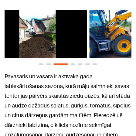
Pavasaris un vasara ir aktīvākā gada
labiekārtošanas sezona, kurā māju saimnieki savas
teritorijas pārvērš skaistās ziedu oāzēs, kā arī stāda
un audzē dažādus salātus, gurķus, tomātus, sīpolus
un citus dārzeņus gardām maltītēm. Pieredzējuši
dārznieki labi zina, cik liela nozīme sekmīgai
apzaļumošanai, dārzeņu audzēšanai un citiem