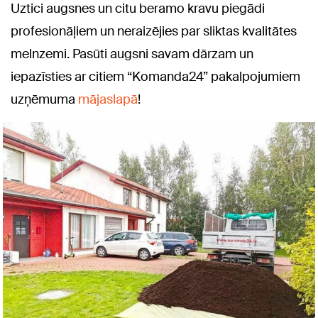
Uztici augsnes un citu beramo kravu piegādi
profesionāļiem un neraizējies par sliktas kvalitātes
melnzemi. Pasūti augsni savam dārzam un
iepazīsties ar citiem “Komanda24” pakalpojumiem
uzņēmuma
mājaslapā
!