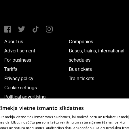
About us
Companies
Advertisement
Buses, trains, international
For business
schedules
Tariffs
Bus tickets
Privacy policy
Train tickets
Cookie settings
Political advertising
Cookie policy
 tīmekļa vietne izmanto sīkdatnes
Commenting terms
 tīmekļa vietnē tiek izmantotas sīkdatnes, lai nodrošinātu un uzlabotu tīmek
nes darbību., nosūtītu personalizētu reklāmu un satura ģenerēšanai, veiktu
āmas un satura mērījumus, auditorijas datu apkopošanu, kā arī produktu izst