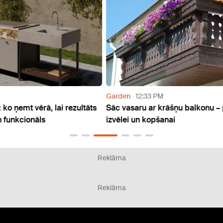
Garden
12:33 PM
Hous
ltāts
Sāc vasaru ar krāšņu balkonu – padomi ziedu
Skudr
izvēlei un kopšanai
Reklāma
Reklāma