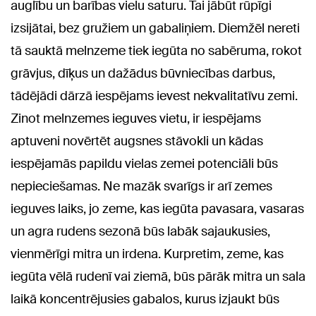
auglību un barības vielu saturu. Tai jābūt rūpīgi
izsijātai, bez gružiem un gabaliņiem. Diemžēl nereti
tā sauktā melnzeme tiek iegūta no sabēruma, rokot
grāvjus, dīķus un dažādus būvniecības darbus,
tādējādi dārzā iespējams ievest nekvalitatīvu zemi.
Zinot melnzemes ieguves vietu, ir iespējams
aptuveni novērtēt augsnes stāvokli un kādas
iespējamās papildu vielas zemei potenciāli būs
nepieciešamas. Ne mazāk svarīgs ir arī zemes
ieguves laiks, jo zeme, kas iegūta pavasara, vasaras
un agra rudens sezonā būs labāk sajaukusies,
vienmērīgi mitra un irdena. Kurpretim, zeme, kas
iegūta vēlā rudenī vai ziemā, būs pārāk mitra un sala
laikā koncentrējusies gabalos, kurus izjaukt būs