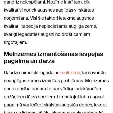
gandrīz neiespējami. Nozīme ir arī tam, cik
kvalitatīvi notiek augsnes auglīgās virskārtas
noņemšana. Visi šie faktori ietekmē augsnes
kvalitāti, tāpēc ja nepieciešama auglīga zeme,
svarīgi iegādāties augsni no drošticamiem
tirgotājiem.
Melnzemes izmantošanas iespējas
pagalmā un dārzā
Daudzi saimnieki iegādājas
melnzemi
, lai novērstu
neauglīgas zemes izraisītas problēmas. Melnzemes
daudzpusība padara to par vērtīgu priekšrocību
dažādiem dārza darbiem. Izmantojot labu augsni
pagalmā var ierīkot skaistas augstās dobes, iekopt