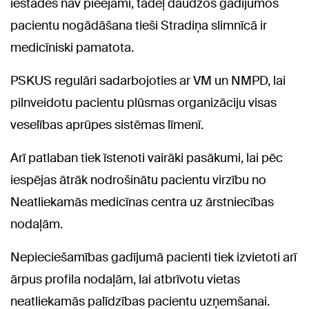
iestādēs nav pieejami, tādēļ daudzos gadījumos
pacientu nogādāšana tieši Stradiņa slimnīcā ir
medicīniski pamatota.
PSKUS regulāri sadarbojoties ar VM un NMPD, lai
pilnveidotu pacientu plūsmas organizāciju visas
veselības aprūpes sistēmas līmenī.
Arī patlaban tiek īstenoti vairāki pasākumi, lai pēc
iespējas ātrāk nodrošinātu pacientu virzību no
Neatliekamās medicīnas centra uz ārstniecības
nodaļām.
Nepieciešamības gadījumā pacienti tiek izvietoti arī
ārpus profila nodaļām, lai atbrīvotu vietas
neatliekamās palīdzības pacientu uzņemšanai.