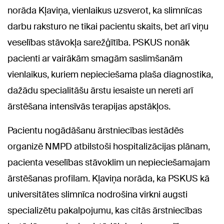
norāda Kļaviņa, vienlaikus uzsverot, ka slimnīcas
darbu raksturo ne tikai pacientu skaits, bet arī viņu
veselības stāvokļa sarežģītība. PSKUS nonāk
pacienti ar vairākām smagām saslimšanām
vienlaikus, kuriem nepieciešama plaša diagnostika,
dažādu specialitāšu ārstu iesaiste un nereti arī
ārstēšana intensīvās terapijas apstākļos.
Pacientu nogādāšanu ārstniecības iestādēs
organizē NMPD atbilstoši hospitalizācijas plānam,
pacienta veselības stāvoklim un nepieciešamajam
ārstēšanas profilam. Kļaviņa norāda, ka PSKUS kā
universitātes slimnīca nodrošina virkni augsti
specializētu pakalpojumu, kas citās ārstniecības