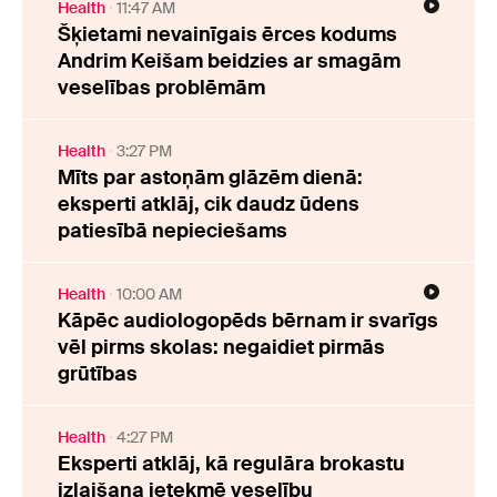
Health
11:47 AM
Šķietami nevainīgais ērces kodums
Andrim Keišam beidzies ar smagām
veselības problēmām
Health
3:27 PM
Mīts par astoņām glāzēm dienā:
eksperti atklāj, cik daudz ūdens
patiesībā nepieciešams
Health
10:00 AM
Kāpēc audiologopēds bērnam ir svarīgs
vēl pirms skolas: negaidiet pirmās
grūtības
Health
4:27 PM
Eksperti atklāj, kā regulāra brokastu
izlaišana ietekmē veselību