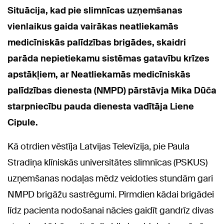
Situācija, kad pie slimnīcas uzņemšanas
vienlaikus gaida vairākas neatliekamās
medicīniskās palīdzības brigādes, skaidri
parāda nepietiekamu sistēmas gatavību krīzes
apstākļiem, ar Neatliekamās medicīniskās
palīdzības dienesta (NMPD) pārstāvja Mika Dūča
starpniecību pauda dienesta vadītāja Liene
Cipule.
Kā otrdien vēstīja Latvijas Televīzija, pie Paula
Stradiņa klīniskās universitātes slimnīcas (PSKUS)
uzņemšanas nodaļas mēdz veidoties stundām gari
NMPD brigāžu sastrēgumi. Pirmdien kādai brigādei
līdz pacienta nodošanai nācies gaidīt gandrīz divas