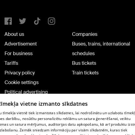
About us
Companies
Advertisement
Buses, trains, international
For business
schedules
Tariffs
Bus tickets
Privacy policy
Train tickets
Cookie settings
Political advertising
Cookie policy
 tīmekļa vietne izmanto sīkdatnes
Commenting terms
 tīmekļa vietnē tiek izmantotas sīkdatnes, lai nodrošinātu un uzlabotu tīmek
nes darbību., nosūtītu personalizētu reklāmu un satura ģenerēšanai, veiktu
āmas un satura mērījumus, auditorijas datu apkopošanu, kā arī produktu izst
TV program
zlabošanu. Zemāk sniedzam informāciju par visām sīkdatnēm, kuras tiek