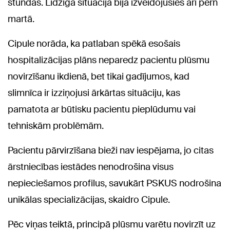
stundas. Līdzīga situācija bija izveidojusies arī pērn
martā.
Cipule norāda, ka patlaban spēkā esošais
hospitalizācijas plāns neparedz pacientu plūsmu
novirzīšanu ikdienā, bet tikai gadījumos, kad
slimnīca ir izziņojusi ārkārtas situāciju, kas
pamatota ar būtisku pacientu pieplūdumu vai
tehniskām problēmām.
Pacientu pārvirzīšana bieži nav iespējama, jo citas
ārstniecības iestādes nenodrošina visus
nepieciešamos profilus, savukārt PSKUS nodrošina
unikālas specializācijas, skaidro Cipule.
Pēc viņas teiktā, principā plūsmu varētu novirzīt uz