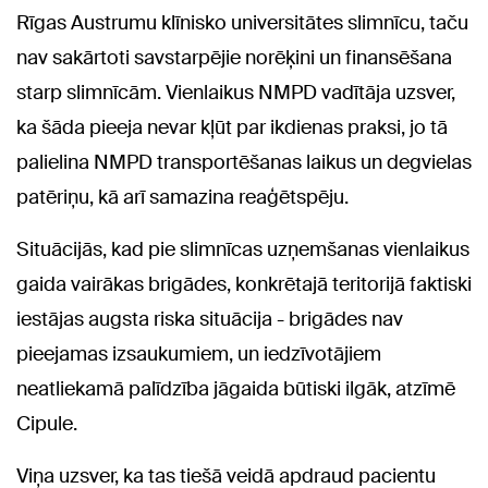
Rīgas Austrumu klīnisko universitātes slimnīcu, taču
nav sakārtoti savstarpējie norēķini un finansēšana
starp slimnīcām. Vienlaikus NMPD vadītāja uzsver,
ka šāda pieeja nevar kļūt par ikdienas praksi, jo tā
palielina NMPD transportēšanas laikus un degvielas
patēriņu, kā arī samazina reaģētspēju.
Situācijās, kad pie slimnīcas uzņemšanas vienlaikus
gaida vairākas brigādes, konkrētajā teritorijā faktiski
iestājas augsta riska situācija - brigādes nav
pieejamas izsaukumiem, un iedzīvotājiem
neatliekamā palīdzība jāgaida būtiski ilgāk, atzīmē
Cipule.
Viņa uzsver, ka tas tiešā veidā apdraud pacientu