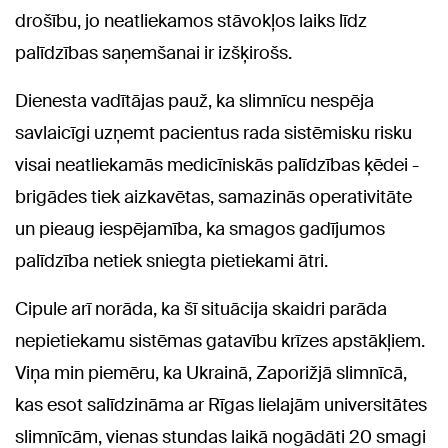
drošību, jo neatliekamos stāvokļos laiks līdz
palīdzības saņemšanai ir izšķirošs.
Dienesta vadītājas pauž, ka slimnīcu nespēja
savlaicīgi uzņemt pacientus rada sistēmisku risku
visai neatliekamās medicīniskās palīdzības ķēdei -
brigādes tiek aizkavētas, samazinās operativitāte
un pieaug iespējamība, ka smagos gadījumos
palīdzība netiek sniegta pietiekami ātri.
Cipule arī norāda, ka šī situācija skaidri parāda
nepietiekamu sistēmas gatavību krīzes apstākļiem.
Viņa min piemēru, ka Ukrainā, Zaporižjā slimnīcā,
kas esot salīdzināma ar Rīgas lielajām universitātes
slimnīcām, vienas stundas laikā nogādāti 20 smagi