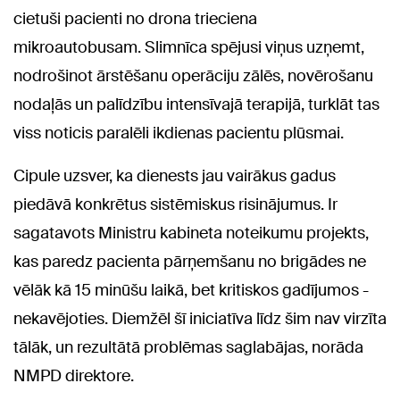
cietuši pacienti no drona trieciena
mikroautobusam. Slimnīca spējusi viņus uzņemt,
nodrošinot ārstēšanu operāciju zālēs, novērošanu
nodaļās un palīdzību intensīvajā terapijā, turklāt tas
viss noticis paralēli ikdienas pacientu plūsmai.
Cipule uzsver, ka dienests jau vairākus gadus
piedāvā konkrētus sistēmiskus risinājumus. Ir
sagatavots Ministru kabineta noteikumu projekts,
kas paredz pacienta pārņemšanu no brigādes ne
vēlāk kā 15 minūšu laikā, bet kritiskos gadījumos -
nekavējoties. Diemžēl šī iniciatīva līdz šim nav virzīta
tālāk, un rezultātā problēmas saglabājas, norāda
NMPD direktore.