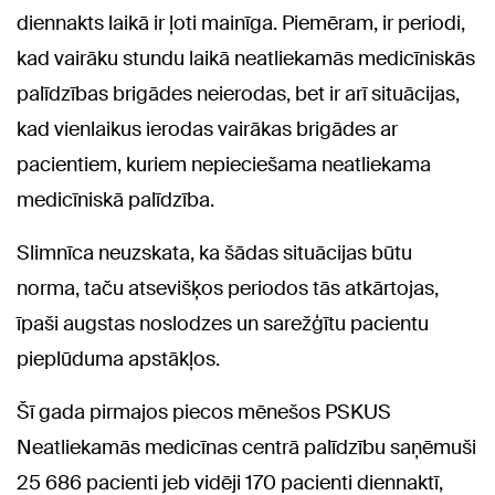
diennakts laikā ir ļoti mainīga. Piemēram, ir periodi,
kad vairāku stundu laikā neatliekamās medicīniskās
palīdzības brigādes neierodas, bet ir arī situācijas,
kad vienlaikus ierodas vairākas brigādes ar
pacientiem, kuriem nepieciešama neatliekama
medicīniskā palīdzība.
Slimnīca neuzskata, ka šādas situācijas būtu
norma, taču atsevišķos periodos tās atkārtojas,
īpaši augstas noslodzes un sarežģītu pacientu
pieplūduma apstākļos.
Šī gada pirmajos piecos mēnešos PSKUS
Neatliekamās medicīnas centrā palīdzību saņēmuši
25 686 pacienti jeb vidēji 170 pacienti diennaktī,