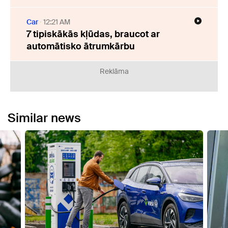
Car
12:21 AM
7 tipiskākās kļūdas, braucot ar
automātisko ātrumkārbu
Reklāma
Similar news