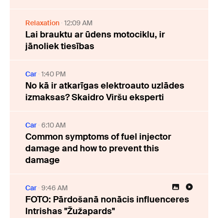
Relaxation
12:09 AM
Lai brauktu ar ūdens motociklu, ir
jānoliek tiesības
Car
1:40 PM
No kā ir atkarīgas elektroauto uzlādes
izmaksas? Skaidro Viršu eksperti
Car
6:10 AM
Common symptoms of fuel injector
damage and how to prevent this
damage
Car
9:46 AM
FOTO: Pārdošanā nonācis influenceres
Intrishas "Žužapards"