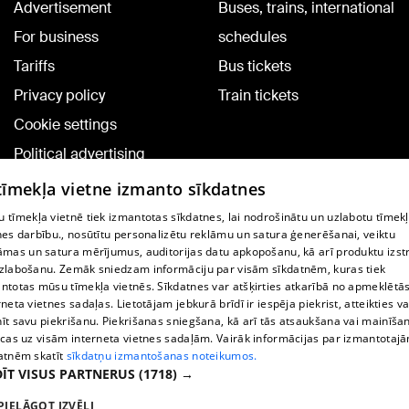
Advertisement
Buses, trains, international
For business
schedules
Tariffs
Bus tickets
Privacy policy
Train tickets
Cookie settings
Political advertising
Cookie policy
 tīmekļa vietne izmanto sīkdatnes
Commenting terms
 tīmekļa vietnē tiek izmantotas sīkdatnes, lai nodrošinātu un uzlabotu tīmek
nes darbību., nosūtītu personalizētu reklāmu un satura ģenerēšanai, veiktu
āmas un satura mērījumus, auditorijas datu apkopošanu, kā arī produktu izst
TV program
zlabošanu. Zemāk sniedzam informāciju par visām sīkdatnēm, kuras tiek
Contract rules
ntotas mūsu tīmekļa vietnēs. Sīkdatnes var atšķirties atkarībā no apmeklētā
rneta vietnes sadaļas. Lietotājam jebkurā brīdī ir iespēja piekrist, atteikties va
360 Ziņu kontakti
īt savu piekrišanu. Piekrišanas sniegšana, kā arī tās atsaukšana vai mainīša
ecas uz visām interneta vietnes sadaļām. Vairāk informācijas par izmantotaj
Helio Media
atnēm skatīt
sīkdatņu izmantošanas noteikumos.
ĪT VISUS PARTNERUS
(1718) →
Vortal assistance service: e-mail -
info@1188.lv
PIELĀGOT IZVĒLI