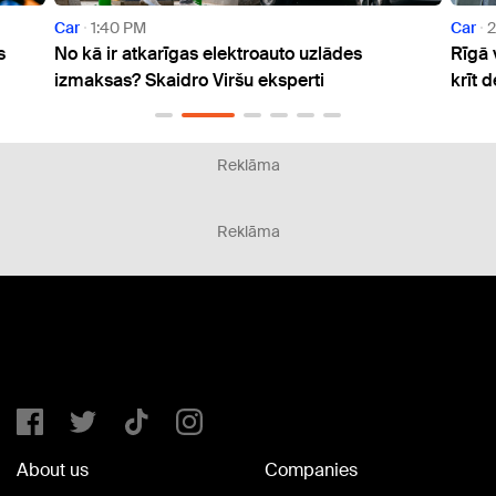
Car
2:21 PM
troauto uzlādes
Rīgā vienīgajā no Baltijas valstu ga
u eksperti
krīt degvielas cenas
Reklāma
Reklāma
About us
Companies