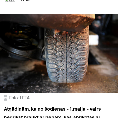
LETA
Foto: LETA
Atgādinām, ka no šodienas - 1.maija - vairs
nedrīkst braukt ar riepām, kas aprīkotas ar