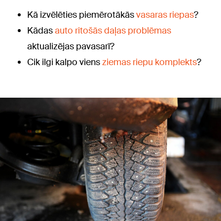
Kā izvēlēties piemērotākās
vasaras riepas
?
Kādas
auto ritošās daļas problēmas
aktualizējas pavasarī?
Cik ilgi kalpo viens
ziemas riepu komplekts
?