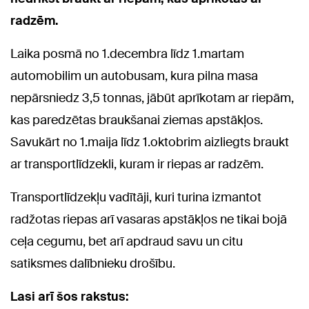
radzēm.
Laika posmā no 1.decembra līdz 1.martam
automobilim un autobusam, kura pilna masa
nepārsniedz 3,5 tonnas, jābūt aprīkotam ar riepām,
kas paredzētas braukšanai ziemas apstākļos.
Savukārt no 1.maija līdz 1.oktobrim aizliegts braukt
ar transportlīdzekli, kuram ir riepas ar radzēm.
Transportlīdzekļu vadītāji, kuri turina izmantot
radžotas riepas arī vasaras apstākļos ne tikai bojā
ceļa cegumu, bet arī apdraud savu un citu
satiksmes dalībnieku drošību.
Lasi arī šos rakstus: