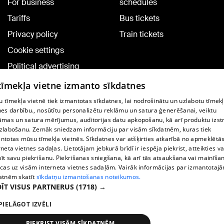
For business
schedules
Tariffs
Bus tickets
Privacy policy
Train tickets
Cookie settings
Political advertising
Cookie policy
 tīmekļa vietne izmanto sīkdatnes
Commenting terms
 tīmekļa vietnē tiek izmantotas sīkdatnes, lai nodrošinātu un uzlabotu tīmek
nes darbību., nosūtītu personalizētu reklāmu un satura ģenerēšanai, veiktu
āmas un satura mērījumus, auditorijas datu apkopošanu, kā arī produktu izst
TV program
zlabošanu. Zemāk sniedzam informāciju par visām sīkdatnēm, kuras tiek
Contract rules
ntotas mūsu tīmekļa vietnēs. Sīkdatnes var atšķirties atkarībā no apmeklētā
rneta vietnes sadaļas. Lietotājam jebkurā brīdī ir iespēja piekrist, atteikties va
360 Ziņu kontakti
īt savu piekrišanu. Piekrišanas sniegšana, kā arī tās atsaukšana vai mainīša
ecas uz visām interneta vietnes sadaļām. Vairāk informācijas par izmantotaj
Helio Media
atnēm skatīt
sīkdatņu izmantošanas noteikumos.
ĪT VISUS PARTNERUS
(1718) →
Vortal assistance service: e-mail -
info@1188.lv
PIELĀGOT IZVĒLI
Copyright © 2004-2026 SIA HELIO MEDIA.
All rights reserved.
PIEKRIST VISĀM SĪKDATNĒM