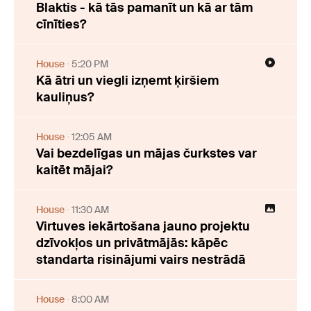
Blaktis - kā tās pamanīt un kā ar tām
cīnīties?
House
5:20 PM
Kā ātri un viegli izņemt ķiršiem
kauliņus?
House
12:05 AM
Vai bezdelīgas un mājas čurkstes var
kaitēt mājai?
House
11:30 AM
Virtuves iekārtošana jauno projektu
dzīvokļos un privātmājās: kāpēc
standarta risinājumi vairs nestrādā
House
8:00 AM