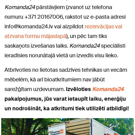
Komanda24
pārstāvjiem (zvanot uz telefona
numuru +371 20167006, rakstot uz e-pasta adresi
info@komanda24.lv vai aizpildot
rezervācijas vai
atzvana formu mājaslapā
), un pēc tam tiks
saskaņots izvešanas laiks.
Komanda24
speciālisti
ieradīsies norunātajā vietā un izvedīs visu lieko.
Atbrīvoties no lietotas sadzīves tehnikas un vecām
mēbelēm, kā arī bioatkritumiem nav jābūt
sarežģītam uzdevumam.
Izvēloties
Komanda24
pakalpojumus, jūs varat ietaupīt laiku, enerģiju
un nodrošināt, ka atkritumi tiek utilizēti atbildīgi!