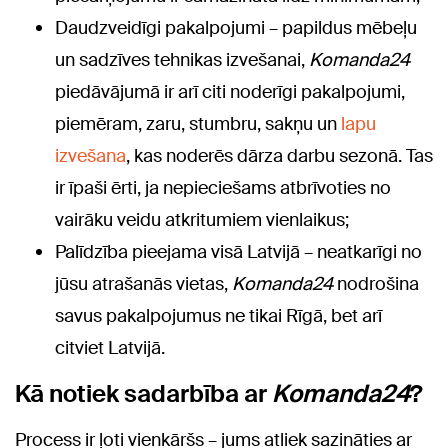
Daudzveidīgi pakalpojumi – papildus mēbeļu
un sadzīves tehnikas izvešanai,
Komanda24
piedāvājumā ir arī citi noderīgi pakalpojumi,
piemēram, zaru, stumbru, sakņu un
lapu
izvešana
, kas noderēs dārza darbu sezonā. Tas
ir īpaši ērti, ja nepieciešams atbrīvoties no
vairāku veidu atkritumiem vienlaikus;
Palīdzība pieejama visā Latvijā – neatkarīgi no
jūsu atrašanās vietas,
Komanda24
nodrošina
savus pakalpojumus ne tikai Rīgā, bet arī
citviet Latvijā.
Kā notiek sadarbība ar
Komanda24
?
Process ir ļoti vienkāršs – jums atliek sazināties ar