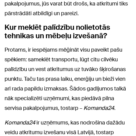
pakalpojumus, jūs varat būt drošs, ka atkritumi tiks
pārstrādāti atbildīgi un pareizi.
Kur meklēt palīdzību nolietotās
tehnikas un mēbeļu izvešanā?
Protams, ir iespējams mēģināt visu paveikt pašu
spēkiem: sameklēt transportu, lūgt citu cilvēku
palīdzību un vest atkritumus uz tuvāko šķirošanas
punktu. Taču tas prasa laiku, enerģiju un bieži vien
arī rada papildu izmaksas. Šādos gadījumos talkā
nāk specializēti uzņēmumi, kas piedāvā pilna
servisa pakalpojumus, tostarp –
Komanda24
.
Komanda24
ir uzņēmums, kas nodrošina dažādu
veidu atkritumu izvešanu visā Latvijā, tostarp