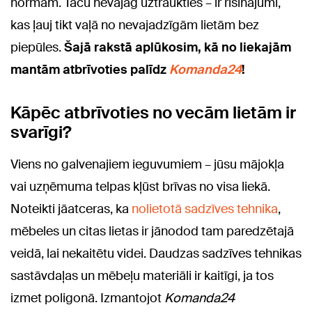
normām. Taču nevajag uztraukties – ir risinājumi,
kas ļauj tikt vaļā no nevajadzīgām lietām bez
piepūles.
Šajā rakstā aplūkosim, kā no liekajām
mantām atbrīvoties palīdz
Komanda24
!
Kāpēc atbrīvoties no vecām lietām ir
svarīgi?
Viens no galvenajiem ieguvumiem – jūsu mājokļa
vai uzņēmuma telpas kļūst brīvas no visa liekā.
Noteikti jāatceras, ka
nolietotā sadzīves tehnika
,
mēbeles un citas lietas ir jānodod tam paredzētajā
veidā, lai nekaitētu videi. Daudzas sadzīves tehnikas
sastāvdaļas un mēbeļu materiāli ir kaitīgi, ja tos
izmet poligonā. Izmantojot
Komanda24