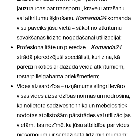
jāuztraucas par transportu, krāvēju atrašanu
vai atkritumu šķirošanu.
Komanda24
komanda
visu paveiks jūsu vietā – sākot no atkritumu
savākšanas līdz to nogādāšanai utilizācijai;
Profesionalitāte un pieredze –
Komanda24
strādā pieredzējuši speciālisti, kuri zina, kā
pareizi rīkoties ar dažāda veida atkritumiem,
tostarp lielgabarīta priekšmetiem;
Vides aizsardzība – uzņēmums stingri ievēro
visas vides aizsardzības normas un nodrošina,
ka nolietotā sadzīves tehnika un mēbeles tiek
nodotas atbilstošām pārstrādes vai utilizācijas
vietām. Tas nozīmē, ka jūsu atbildība par vides
piesārņojumu ir samazināta līdz minimumam;