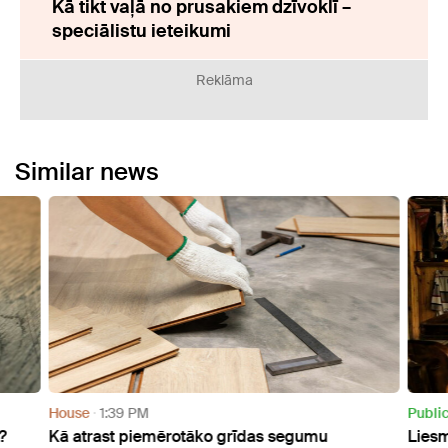
Kā tikt vaļā no prusakiem dzīvoklī –
speciālistu ieteikumi
Reklāma
Similar news
House
1:39 PM
Publi
?
Kā atrast piemērotāko grīdas segumu
Liesm