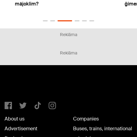
mājoklim?
ģimen
Reklāma
Reklāma
About us
Companies
Advertisement
Buses, trains, international