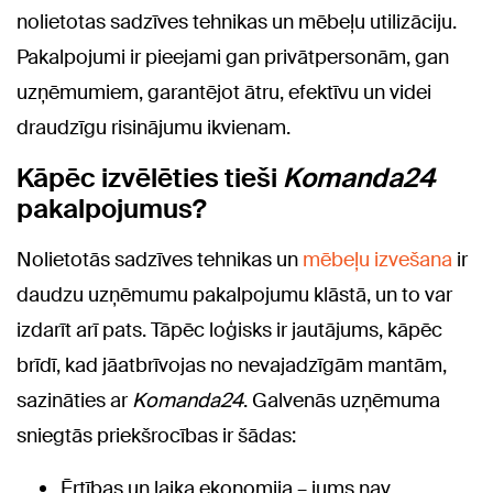
nolietotas sadzīves tehnikas un mēbeļu utilizāciju.
Pakalpojumi ir pieejami gan privātpersonām, gan
uzņēmumiem, garantējot ātru, efektīvu un videi
draudzīgu risinājumu ikvienam.
Kāpēc izvēlēties tieši
Komanda24
pakalpojumus?
Nolietotās sadzīves tehnikas un
mēbeļu izvešana
ir
daudzu uzņēmumu pakalpojumu klāstā, un to var
izdarīt arī pats. Tāpēc loģisks ir jautājums, kāpēc
brīdī, kad jāatbrīvojas no nevajadzīgām mantām,
sazināties ar
Komanda24
. Galvenās uzņēmuma
sniegtās priekšrocības ir šādas:
Ērtības un laika ekonomija – jums nav