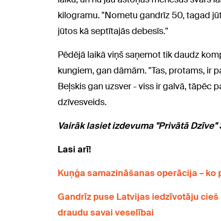
kilogramu. "Nometu gandrīz 50, tagad jūt
jūtos kā septītajās debesīs."
Pēdējā laikā viņš saņemot tik daudz komp
kungiem, gan dāmām. "Tas, protams, ir pa
Beļskis gan uzsver - viss ir galvā, tāpēc p
dzīvesveids.
Vairāk lasiet izdevuma "Privātā Dzīve"
Lasi arī!
Kuņģa samazināšanas operācija – ko 
Gandrīz puse Latvijas iedzīvotāju cieš 
draudu savai veselībai