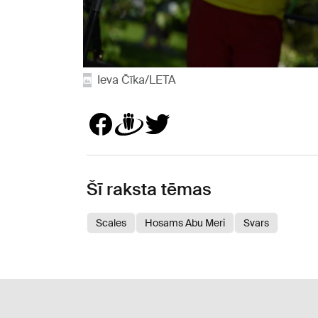
Ieva Čīka/LETA
Šī raksta tēmas
Scales
Hosams Abu Meri
Svars