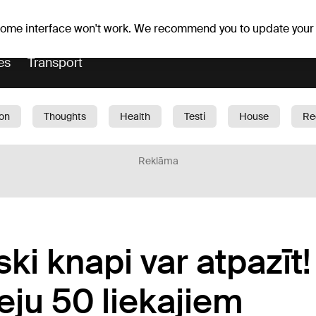
Weather forecast
Horoscopes
 some interface won't work. We recommend you to update your
es
Transport
ion
Thoughts
Health
Testi
House
Re
dren
Car
1188 play
Sport
Business
G
Reklāma
i knapi var atpazīt!
teju 50 liekajiem