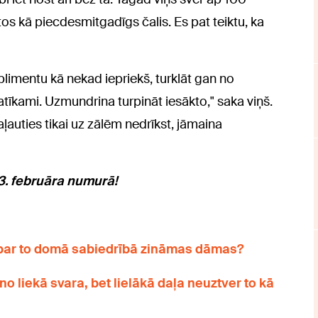
os kā piecdesmitgadīgs čalis. Es pat teiktu, ka
limentu kā nekad iepriekš, turklāt gan no
tīkami. Uzmundrina turpināt iesākto," saka viņš.
aļauties tikai uz zālēm nedrīkst, jāmaina
 3. februāra numurā!
par to domā sabiedrībā zināmas dāmas?
no liekā svara, bet lielākā daļa neuztver to kā