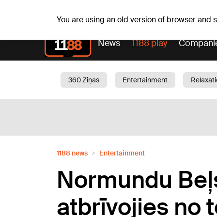
Fr, 07.08.2026.
+18
°C
Alfrēds, Fredis, Madars
You are using an old version of browser and
News
1188 play
Compani
360 Ziņas
Entertainment
Relaxat
Current
Traffic
Beauty
Chil
1188 news
Entertainment
Normundu Beļsk
atbrīvojies no 