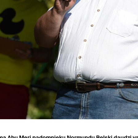
ma Abu Meri padomnieku Normundu Beļski daudzi vair