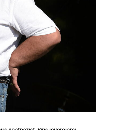
s neatpazīst. Viņš ievērojami