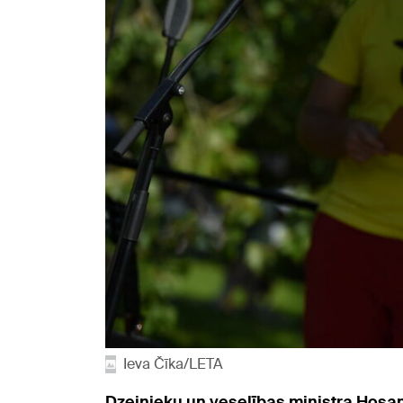
Ieva Čīka/LETA
Dzejnieku un veselības ministra Hosa