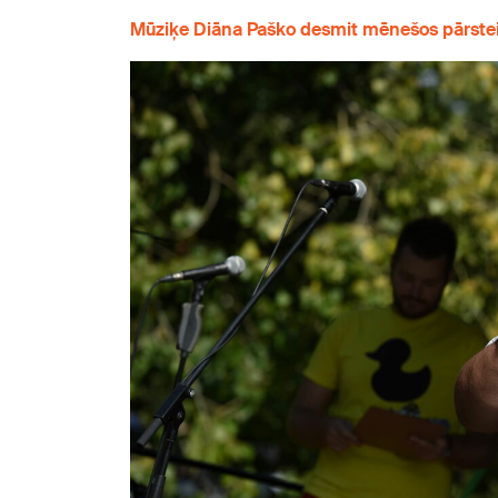
Mūziķe Diāna Paško desmit mēnešos pārste