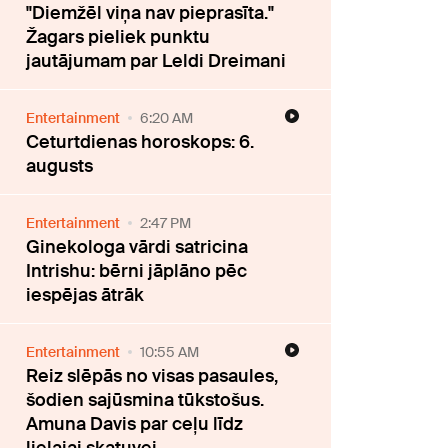
"Diemžēl viņa nav pieprasīta."
Žagars pieliek punktu
jautājumam par Leldi Dreimani
Entertainment
6:20 AM
Ceturtdienas horoskops: 6.
augusts
Entertainment
2:47 PM
Ginekologa vārdi satricina
Intrishu: bērni jāplāno pēc
iespējas ātrāk
Entertainment
10:55 AM
Reiz slēpās no visas pasaules,
šodien sajūsmina tūkstošus.
Amuna Davis par ceļu līdz