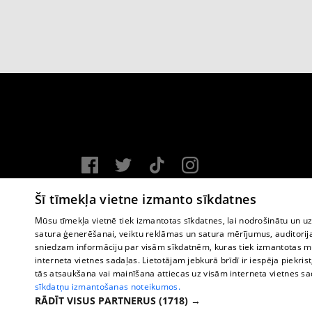
Vortal assistance service: e-mail -
info@1188.lv
Šī tīmekļa vietne izmanto sīkdatnes
Copyright © 2004-2026 SIA HELIO MEDIA.
Mūsu tīmekļa vietnē tiek izmantotas sīkdatnes, lai nodrošinātu un u
satura ģenerēšanai, veiktu reklāmas un satura mērījumus, auditorij
All rights reserved.
sniedzam informāciju par visām sīkdatnēm, kuras tiek izmantotas mū
interneta vietnes sadaļas. Lietotājam jebkurā brīdī ir iespēja piekrist
tās atsaukšana vai mainīšana attiecas uz visām interneta vietnes s
sīkdatņu izmantošanas noteikumos.
RĀDĪT VISUS PARTNERUS
(1718) →