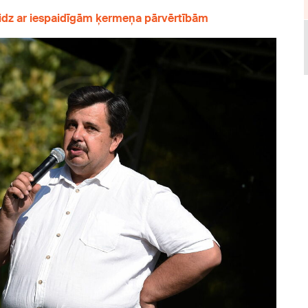
idz ar iespaidīgām ķermeņa pārvērtībām