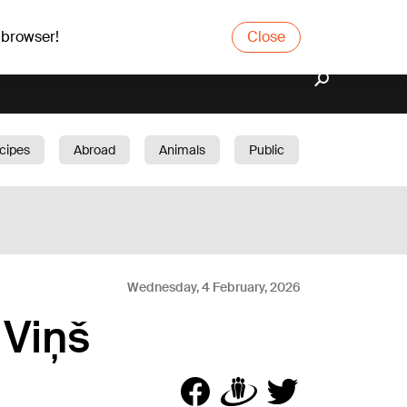
 browser!
Close
cipes
Abroad
Animals
Public
arden
Wednesday, 4 February, 2026
 Viņš