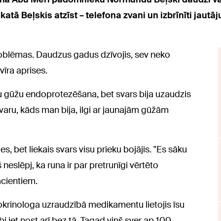
tā Beļskis atzīst – telefona zvani un izbrīnīti jautā
oblēmas. Daudzus gadus dzīvojis, sev neko
vīra aprises.
u gūžu endoprotezēšana, bet svars bija uzaudzis
 svaru, kāds man bija, ilgi ar jaunajām gūžām
, bet liekais svars visu prieku bojājis. "Es sāku
 neslēpj, ka runa ir par pretrunīgi vērtēto
cientiem.
ndokrinologa uzraudzībā medikamentu lietojis īsu
i iet nost arī bez tā. Tagad viņš sver ap 100