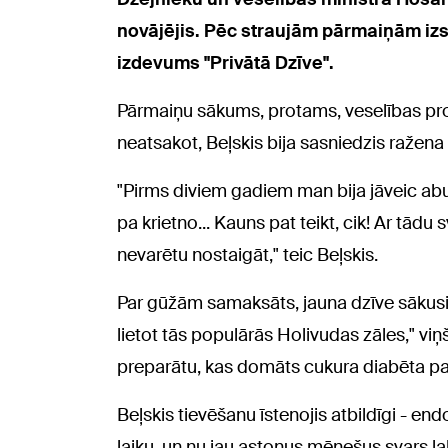
novājējis. Pēc straujām pārmaiņām izska
izdevums "Privātā Dzīve".
Pārmaiņu sākums, protams, veselības pr
neatsakot, Beļskis bija sasniedzis ražena 
"Pirms diviem gadiem man bija jāveic ab
pa krietno... Kauns pat teikt, cik! Ar tādu
nevarētu nostaigāt," teic Beļskis.
Par gūžām samaksāts, jauna dzīve sākusies
lietot tās populārās Holivudas zāles," viņš
preparātu, kas domāts cukura diabēta pa
Beļskis tievēšanu īstenojis atbildīgi - e
laiku, un nu jau astoņus mēnešus svars lab