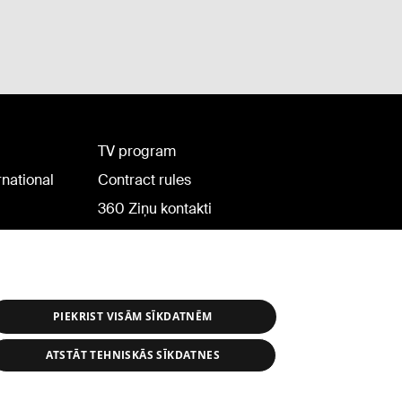
TV program
rnational
Contract rules
360 Ziņu kontakti
Helio Media
PIEKRIST VISĀM SĪKDATNĒM
ATSTĀT TEHNISKĀS SĪKDATNES