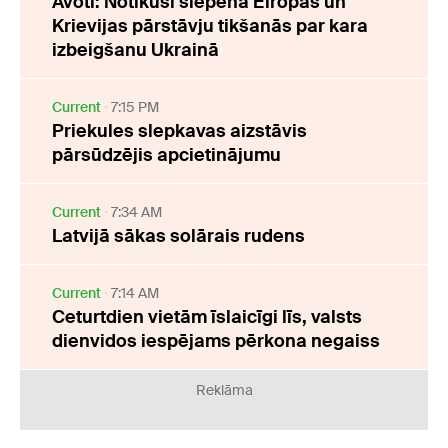
Avoti: Notikusi slepena Eiropas un
Krievijas pārstāvju tikšanās par kara
izbeigšanu Ukrainā
Current
7:15 PM
Priekules slepkavas aizstāvis
pārsūdzējis apcietinājumu
Current
7:34 AM
Latvijā sākas solārais rudens
Current
7:14 AM
Ceturtdien vietām īslaicīgi līs, valsts
dienvidos iespējams pērkona negaiss
Reklāma