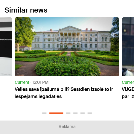
Similar news
Current
1:31 PM
Publi
 ir
VUGD amatpersonu lūdz saukt pie atbildības
Rosin
par izvairīšanos no nodokļu nomaksas
visās
Reklāma