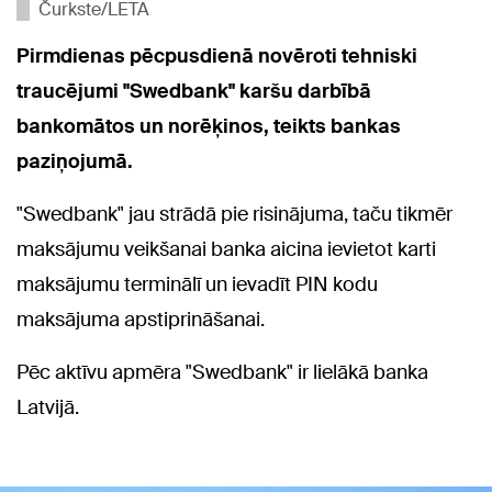
Čurkste/LETA
Pirmdienas pēcpusdienā novēroti tehniski
traucējumi "Swedbank" karšu darbībā
bankomātos un norēķinos, teikts bankas
paziņojumā.
"Swedbank" jau strādā pie risinājuma, taču tikmēr
maksājumu veikšanai banka aicina ievietot karti
maksājumu terminālī un ievadīt PIN kodu
maksājuma apstiprināšanai.
Pēc aktīvu apmēra "Swedbank" ir lielākā banka
Latvijā.