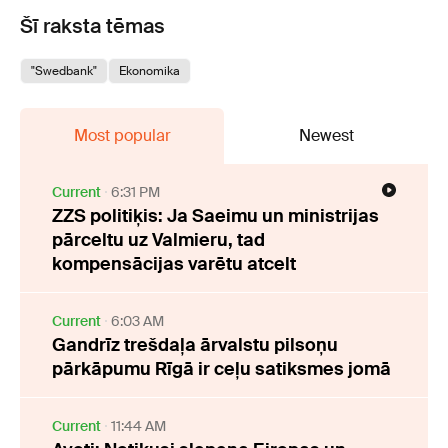
Šī raksta tēmas
"Swedbank"
Ekonomika
Most popular
Newest
Current
6:31 PM
ZZS politiķis: Ja Saeimu un ministrijas
pārceltu uz Valmieru, tad
kompensācijas varētu atcelt
Current
6:03 AM
Gandrīz trešdaļa ārvalstu pilsoņu
pārkāpumu Rīgā ir ceļu satiksmes jomā
Current
11:44 AM