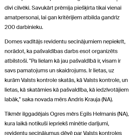
divi cilvēki. Savukārt prēmija piešķirta tikai vienai
amatpersonai, lai gan kritērijiem atbilda gandrīz
200 darbinieku.
Domes vadītājs revidentu secinājumiem nepiekrīt,
norādot, ka pašvaldības darbs esot organizēts
atbilstoši. "Pa lielam kā jau pašvaldībā ir, visam ir
savs pamatojums un skaidrojums. Ir lietas, uz
kurām Valsts kontrole skatās, kā Valsts kontrole, un
lietas, kā skatāmies kā pašvaldība, kā iedzīvotājiem
labāk," saka novada mērs Andris Krauja (NA).
Tikmēr ilggadējais Ogres mērs Egils Helmanis (NA),
kura laikā notikuši iepriekš minētie darījumi,
revidentu secinājumus dēvē par Valsts kontroles