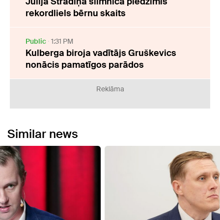
Jūlijā Stradiņa slimnīcā piedzimis
rekordliels bērnu skaits
Public
1:31 PM
Kulberga biroja vadītājs Gruškevics
nonācis pamatīgos parādos
Reklāma
Similar news