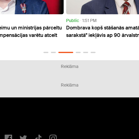
Public
1:51 PM
Publi
celtu
Dombrava kopš stāšanās amatā "melnajā
KNAB 
elt
sarakstā" iekļāvis ap 90 ārvalstnieku
dzīvo
Reklāma
Reklāma