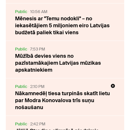
Public
10:56 AM
Mēnesis ar "Temu nodokli" – no
iekasētājiem 5 miljoniem eiro Latvijas
budžetā paliek tikai viens
Public
7:53 PM
Mūžībā devies viens no
pazīstamākajiem Latvijas mūzikas
apskatniekiem
Public
2:10 PM
Nākamnedēļ tiesa turpinās skatīt lietu
par Modra Konovalova trīs suņu
nošaušanu
Public
2:42 PM