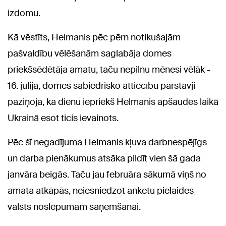
izdomu.
Kā vēstīts, Helmanis pēc pērn notikušajām
pašvaldību vēlēšanām saglabāja domes
priekšsēdētāja amatu, taču nepilnu mēnesi vēlāk -
16. jūlijā, domes sabiedrisko attiecību pārstāvji
paziņoja, ka dienu iepriekš Helmanis apšaudes laikā
Ukrainā esot ticis ievainots.
Pēc šī negadījuma Helmanis kļuva darbnespējīgs
un darba pienākumus atsāka pildīt vien šā gada
janvāra beigās. Taču jau februāra sākumā viņš no
amata atkāpās, neiesniedzot anketu pielaides
valsts noslēpumam saņemšanai.