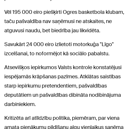
Vēl 195 000 eiro piešķirti Ogres basketbola klubam,
taču pašvaldība nav saņēmusi ne atskaites, ne
atguvusi naudu, bet biedrība jau likvidēta.
Savukārt 24 000 eiro izlietoti motorkuģa "Līgo"
izcelšanai, to noformējot kā sociālo pabalstu.
Atsevišķos iepirkumos Valsts kontrole konstatējusi
iespējamās krāpšanas pazīmes. Atklātas saistības
starp iepirkumu pretendentiem, pašvaldības
deputātiem un pašvaldības dibināta nodibinājuma
darbiniekiem.
Kritizēta arī atlīdzību politika, piemēram, par viena
amata pienākumu pildīšanu algu vienlaikus saņēma