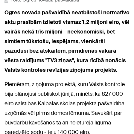
Ogres novada pašvaldībā neatbilstoši normatīvo
aktu prasībām izlietoti vismaz 1,2 miljoni eiro, vēl
vairāk nekā trīs miljoni - neekonomiski, bet
simtiem tūkstošu, iespējams, vienkārši
pazuduši bez atskaitēm, pirmdienas vakarā
vēsta raidījums "TV3 ziņas", kura rīcībā nonācis
Valsts kontroles revīzijas ziņojuma projekts.
Piemēram, ziņojuma projektā, kuru Valsts kontrole
bija plānojusi publiskot jūnijā, minēts, ka 827 000
eiro saistības Kaibalas skolas projektā pašvaldība
uzņēmās vēl pirms domes lēmuma. Savukārt par
būvdarbu kavēšanos tā arī neieturēja līgumā
paredzēto sodu - teju 140 000 eiro.