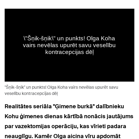
"Šņik-šņik" un punkts! Olga Koha vairs nevēlas upurēt savu
veselību kontracepcijas dēļ
Realitātes seriāla "Ģimene burkā" dalībnieku
Kohu ģimenes dienas kārtībā nonācis jautājums
par vazektomijas operāciju, kas vīrieti padara
neauglīgu. Kamēr Olga aicina vīru apdomāt