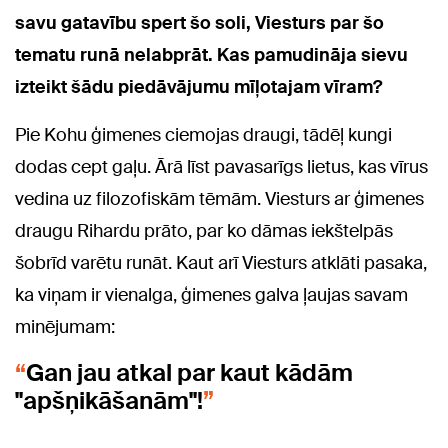
savu gatavību spert šo soli, Viesturs par šo
tematu runā nelabprāt. Kas pamudināja
sievu
izteikt šādu piedāvājumu mīļotajam vīram?
Pie Kohu ģimenes ciemojas draugi, tādēļ kungi
dodas cept gaļu. Ārā līst pavasarīgs lietus, kas vīrus
vedina uz filozofiskām tēmām. Viesturs ar ģimenes
draugu Rihardu prāto, par ko dāmas iekštelpās
šobrīd varētu runāt. Kaut arī Viesturs atklāti pasaka,
ka viņam ir vienalga, ģimenes galva ļaujas savam
minējumam:
Gan jau atkal par kaut kādām
"apšņikāšanām"!