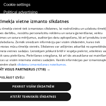
Cookie settings
Political advertising
Cookie policy
 tīmekļa vietne izmanto sīkdatnes
Commenting terms
 tīmekļa vietnē tiek izmantotas sīkdatnes, lai nodrošinātu un uzlabotu tīmek
nes darbību., nosūtītu personalizētu reklāmu un satura ģenerēšanai, veiktu
āmas un satura mērījumus, auditorijas datu apkopošanu, kā arī produktu izst
TV program
zlabošanu. Zemāk sniedzam informāciju par visām sīkdatnēm, kuras tiek
Contract rules
ntotas mūsu tīmekļa vietnēs. Sīkdatnes var atšķirties atkarībā no apmeklētā
rneta vietnes sadaļas. Lietotājam jebkurā brīdī ir iespēja piekrist, atteikties va
360 Ziņu kontakti
īt savu piekrišanu. Piekrišanas sniegšana, kā arī tās atsaukšana vai mainīša
ecas uz visām interneta vietnes sadaļām. Vairāk informācijas par izmantotaj
Helio Media
atnēm skatīt
sīkdatņu izmantošanas noteikumos.
ĪT VISUS PARTNERUS
(1718) →
Vortal assistance service: e-mail -
info@1188.lv
PIELĀGOT IZVĒLI
Copyright © 2004-2026 SIA HELIO MEDIA.
All rights reserved.
PIEKRIST VISĀM SĪKDATNĒM
ATSTĀT TEHNISKĀS SĪKDATNES
News
Search
1188 play
Transport
More