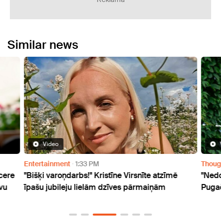
Similar news
Video
Entertainment
1:33 PM
Thoug
ncere
"Bišķi varoņdarbs!" Kristīne Virsnīte atzīmē
"Nedo
vu
īpašu jubileju lielām dzīves pārmaiņām
Pugač