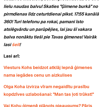
lielu naudas balvu! Skaties "Ģimene burkā" no
pirmdienas līdz ceturtdienai plkst. 17:55 kanālā
360! Turi telefonu pa rokai, pamani īsto
atslēgvārdu un parūpējies, lai jau šī vakara
balva nonāktu tieši pie Tavas ģimenes! Vairāk
lasi
šeit
!
Lasi arī:
Viesturs Kohs beidzot atklāj lepnā ģimenes
nama iegādes cenu un aizkulises
Olga Koha izvirza vīram negaidītu prasību
kopdzīves uzlabošanai: "Man tas ļoti trūkst!"
Vai Kohu ģimenē plānots pieaugums? Pāris