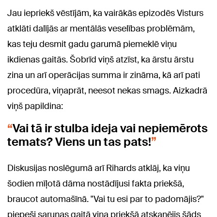
Jau iepriekš vēstījām, ka vairākās epizodēs Visturs
atklāti dalījās ar mentālās veselības problēmām,
kas teju desmit gadu garumā piemeklē viņu
ikdienas gaitās. Šobrīd viņš atzīst, ka ārstu ārstu
zina un arī operācijas summa ir zināma, kā arī pati
procedūra, viņaprāt, neesot nekas smags. Aizkadrā
viņš papildina:
Vai tā ir stulba ideja vai nepiemērots
temats? Viens un tas pats!
Diskusijas noslēgumā arī Rihards atklāj, ka viņu
šodien mīļotā dāma nostādījusi fakta priekšā,
braucot automašīnā. "Vai tu esi par to padomājis?"
piepeši sarunas gaitā viņa priekšā atskanējis šāds