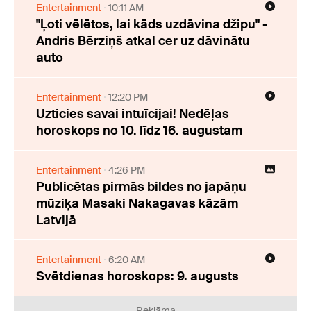
Entertainment
10:11 AM
"Ļoti vēlētos, lai kāds uzdāvina džipu" -
Andris Bērziņš atkal cer uz dāvinātu
auto
Entertainment
12:20 PM
Uzticies savai intuīcijai! Nedēļas
horoskops no 10. līdz 16. augustam
Entertainment
4:26 PM
Publicētas pirmās bildes no japāņu
mūziķa Masaki Nakagavas kāzām
Latvijā
Entertainment
6:20 AM
Svētdienas horoskops: 9. augusts
Reklāma