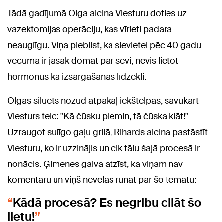
Tādā gadījumā Olga aicina Viesturu doties uz
vazektomijas operāciju, kas vīrieti padara
neauglīgu. Viņa piebilst, ka sievietei pēc 40 gadu
vecuma ir jāsāk domāt par sevi, nevis lietot
hormonus kā izsargāšanās līdzekli.
Olgas siluets nozūd atpakaļ iekštelpās, savukārt
Viesturs teic: "Kā čūsku piemin, tā čūska klāt!"
Uzraugot sulīgo gaļu grilā, Rihards aicina pastāstīt
Viesturu, ko ir uzzinājis un cik tālu šajā procesā ir
nonācis. Ģimenes galva atzīst, ka viņam nav
komentāru un viņš nevēlas runāt par šo tematu:
Kādā procesā? Es negribu cilāt šo
lietu!