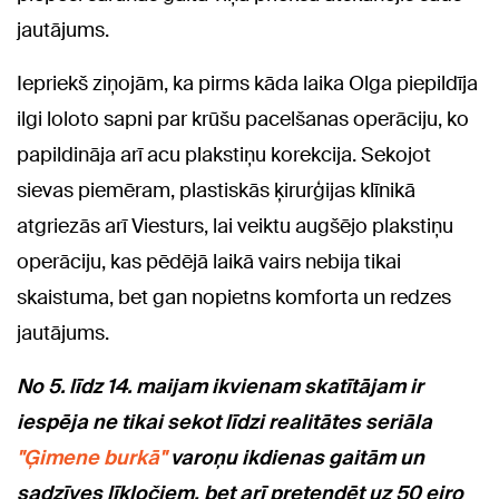
jautājums.
Iepriekš ziņojām, ka pirms kāda laika Olga piepildīja
ilgi loloto sapni par krūšu pacelšanas operāciju, ko
papildināja arī acu plakstiņu korekcija. Sekojot
sievas piemēram, plastiskās ķirurģijas klīnikā
atgriezās arī Viesturs, lai veiktu augšējo plakstiņu
operāciju, kas pēdējā laikā vairs nebija tikai
skaistuma, bet gan nopietns komforta un redzes
jautājums.
No 5. līdz 14. maijam ikvienam skatītājam ir
iespēja ne tikai sekot līdzi realitātes seriāla
"Ģimene burkā"
varoņu ikdienas gaitām un
sadzīves līkločiem, bet arī pretendēt uz 50 eiro