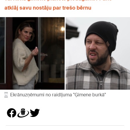
atklāj savu nostāju par trešo bērnu
Ekrānuzņēmumi no raidījuma "Ģimene burkā"