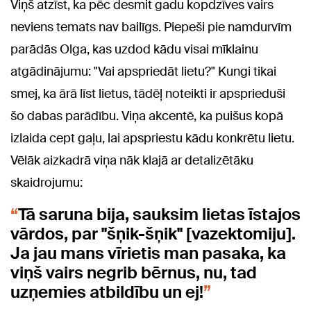
Viņš atzīst, ka pēc desmit gadu kopdzīves vairs
neviens temats nav bailīgs. Piepeši pie namdurvīm
parādās Olga, kas uzdod kādu visai mīklainu
atgādinājumu: "Vai apspriedāt lietu?" Kungi tikai
smej, ka ārā līst lietus, tādēļ noteikti ir apsprieduši
šo dabas parādību. Viņa akcentē, ka puišus kopā
izlaida cept gaļu, lai apspriestu kādu konkrētu lietu.
Vēlāk aizkadrā viņa nāk klajā ar detalizētāku
skaidrojumu:
Tā saruna bija, sauksim lietas īstajos
vārdos, par "šņik-šņik" [vazektomiju].
Ja jau mans vīrietis man pasaka, ka
viņš vairs negrib bērnus, nu, tad
uzņemies atbildību un ej!