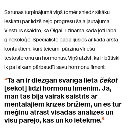
Sarunas turpinājumā viņš tomēr sniedz sīkāku
ieskatu par līdzšinējo progresu šajā jautājumā.
Viesturs skaidro, ka Olgai ir zināma kāda ļoti laba
ginekoloģe. Speciāliste padalījusies ar kāda ārsta
kontaktiem, kurš teicami pārzina vīriešu
testosteronu un hormonus. Viņš atzīst, ka ir būtiski
ik pa laikam pārbaudīt savu hormonu līmeni:
Tā arī ir diezgan svarīga lieta
čekot
[sekot] līdzi hormonu līmenim. Jā,
man tas bija vairāk saistīts ar
mentālajiem krīzes brīžiem, un es tur
mēģinu atrast visādas analīzes un
visu pārējo, kas un ko ietekmē.