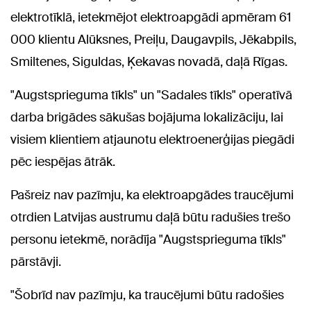
elektrotīklā, ietekmējot elektroapgādi apmēram 61
000 klientu Alūksnes, Preiļu, Daugavpils, Jēkabpils,
Smiltenes, Siguldas, Ķekavas novadā, daļā Rīgas.
"Augstsprieguma tīkls" un "Sadales tīkls" operatīvā
darba brigādes sākušas bojājuma lokalizāciju, lai
visiem klientiem atjaunotu elektroenerģijas piegādi
pēc iespējas ātrāk.
Pašreiz nav pazīmju, ka elektroapgādes traucējumi
otrdien Latvijas austrumu daļā būtu radušies trešo
personu ietekmē, norādīja "Augstsprieguma tīkls"
pārstāvji.
"Šobrīd nav pazīmju, ka traucējumi būtu radošies