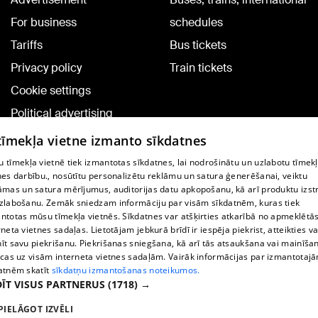
For business
schedules
Tariffs
Bus tickets
Privacy policy
Train tickets
Cookie settings
Political advertising
Cookie policy
 tīmekļa vietne izmanto sīkdatnes
Commenting terms
 tīmekļa vietnē tiek izmantotas sīkdatnes, lai nodrošinātu un uzlabotu tīmek
nes darbību., nosūtītu personalizētu reklāmu un satura ģenerēšanai, veiktu
āmas un satura mērījumus, auditorijas datu apkopošanu, kā arī produktu izst
TV program
zlabošanu. Zemāk sniedzam informāciju par visām sīkdatnēm, kuras tiek
Contract rules
ntotas mūsu tīmekļa vietnēs. Sīkdatnes var atšķirties atkarībā no apmeklētā
rneta vietnes sadaļas. Lietotājam jebkurā brīdī ir iespēja piekrist, atteikties va
360 Ziņu kontakti
īt savu piekrišanu. Piekrišanas sniegšana, kā arī tās atsaukšana vai mainīša
ecas uz visām interneta vietnes sadaļām. Vairāk informācijas par izmantotaj
Helio Media
atnēm skatīt
sīkdatņu izmantošanas noteikumos.
ĪT VISUS PARTNERUS
(1718) →
Vortal assistance service: e-mail -
info@1188.lv
PIELĀGOT IZVĒLI