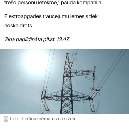
trešo personu ietekmē," pauda kompānijā.
Elektroapgādes traucējumu iemesls tiek
noskaidrots.
Ziņa papildināta plkst. 13.47.
Foto: Ekrānuzņēmums no sižeta