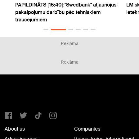
atjaunojusi
LM skaidro, kā valsts aizsardzības dienests
kiem
ietekmē daudzbērnu ģimeņu atbalstu
Reklāma
Reklāma
About us
Companies
Advertisement
Buses, trains, international