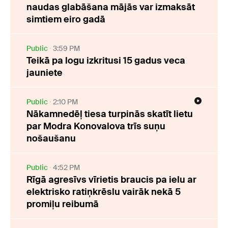
naudas glabāšana mājās var izmaksāt
simtiem eiro gadā
Public
3:59 PM
Teikā pa logu izkritusi 15 gadus veca
jauniete
Public
2:10 PM
Nākamnedēļ tiesa turpinās skatīt lietu
par Modra Konovalova trīs suņu
nošaušanu
Public
4:52 PM
Rīgā agresīvs vīrietis braucis pa ielu ar
elektrisko ratiņkrēslu vairāk nekā 5
promiļu reibumā