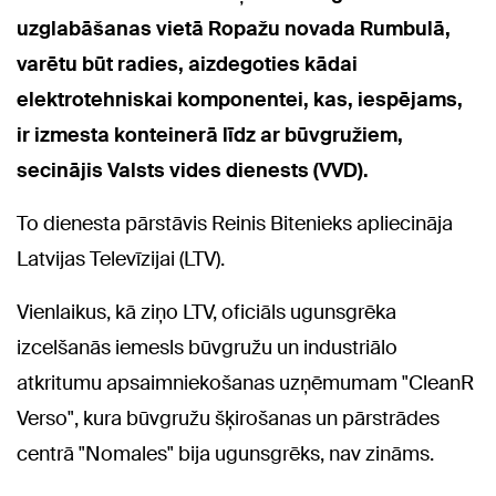
uzglabāšanas vietā Ropažu novada Rumbulā,
varētu būt radies, aizdegoties kādai
elektrotehniskai komponentei, kas, iespējams,
ir izmesta konteinerā līdz ar būvgružiem,
secinājis Valsts vides dienests (VVD).
To dienesta pārstāvis Reinis Bitenieks apliecināja
Latvijas Televīzijai (LTV).
Vienlaikus, kā ziņo LTV, oficiāls ugunsgrēka
izcelšanās iemesls būvgružu un industriālo
atkritumu apsaimniekošanas uzņēmumam "CleanR
Verso", kura būvgružu šķirošanas un pārstrādes
centrā "Nomales" bija ugunsgrēks, nav zināms.