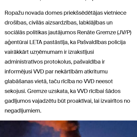
Ropažu novada domes priekšsēdētājas vietniece
drošības, civilās aizsardzības, labklājības un
sociālās politikas jautājumos Renāte Gremze (JV/P)
aģentūrai LETA pastāstīja, ka Pašvaldības policija
vairākkārt uzņēmumam ir izrakstījusi
administratīvos protokolus, pašvaldība ir
informējusi VVD par nekārtībām atkritumu
glabāšanas vietā, taču rīcība no VVD neesot
sekojusi. Gremze uzskata, ka VVD rīcībai šādos
gadījumos vajadzētu būt proaktīvai, lai izvairītos no
negadījumiem.