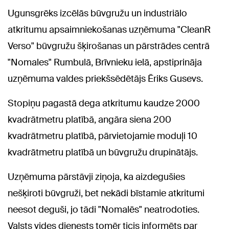
Ugunsgrēks izcēlās būvgružu un industriālo
atkritumu apsaimniekošanas uzņēmuma "CleanR
Verso" būvgružu šķirošanas un pārstrādes centrā
"Nomales" Rumbulā, Brīvnieku ielā, apstiprināja
uzņēmuma valdes priekšsēdētājs Ēriks Gusevs.
Stopiņu pagastā dega atkritumu kaudze 2000
kvadrātmetru platībā, angāra siena 200
kvadrātmetru platībā, pārvietojamie moduļi 10
kvadrātmetru platībā un būvgružu drupinātājs.
Uzņēmuma pārstāvji ziņoja, ka aizdegušies
nešķiroti būvgruži, bet nekādi bīstamie atkritumi
neesot deguši, jo tādi "Nomalēs" neatrodoties.
Valsts vides dienests tomēr ticis informēts par