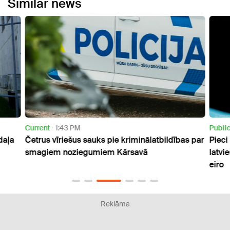
Similar news
Current
1:43 PM
Publi
 daļa
Četrus vīriešus sauks pie kriminālatbildības par
Pieci
smagiem noziegumiem Kārsavā
latvi
eiro
Reklāma