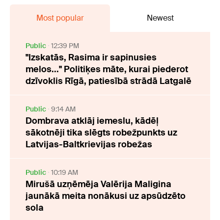
Most popular
Newest
Public
12:39 PM
"Izskatās, Rasima ir sapinusies
melos..." Politiķes māte, kurai piederot
dzīvoklis Rīgā, patiesībā strādā Latgalē
Public
9:14 AM
Dombrava atklāj iemeslu, kādēļ
sākotnēji tika slēgts robežpunkts uz
Latvijas-Baltkrievijas robežas
Public
10:19 AM
Mirušā uzņēmēja Valērija Maligina
jaunākā meita nonākusi uz apsūdzēto
sola