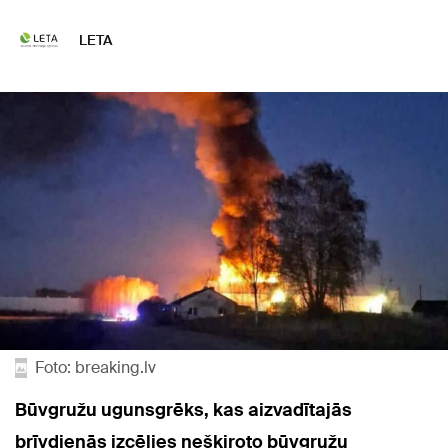
LETA
Foto: breaking.lv
Būvgružu ugunsgrēks, kas aizvadītajās
brīvdienās izcēlies nešķiroto būvgružu