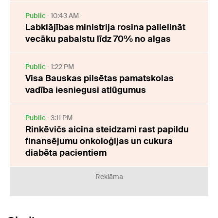
Public
10:43 AM
Labklājības ministrija rosina palielināt
vecāku pabalstu līdz 70% no algas
Public
1:22 PM
Visa Bauskas pilsētas pamatskolas
vadība iesniegusi atlūgumus
Public
3:11 PM
Rinkēvičs aicina steidzami rast papildu
finansējumu onkoloģijas un cukura
diabēta pacientiem
Reklāma