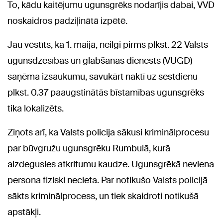
To, kādu kaitējumu ugunsgrēks nodarījis dabai, VVD
noskaidros padziļinātā izpētē.
Jau vēstīts, ka 1. maijā, neilgi pirms plkst. 22 Valsts
ugunsdzēsības un glābšanas dienests (VUGD)
saņēma izsaukumu, savukārt naktī uz sestdienu
plkst. 0.37 paaugstinātās bīstamības ugunsgrēks
tika lokalizēts.
Ziņots arī, ka Valsts policija sākusi kriminālprocesu
par būvgružu ugunsgrēku Rumbulā, kurā
aizdegusies atkritumu kaudze. Ugunsgrēkā neviena
persona fiziski necieta. Par notikušo Valsts policijā
sākts kriminālprocess, un tiek skaidroti notikušā
apstākļi.