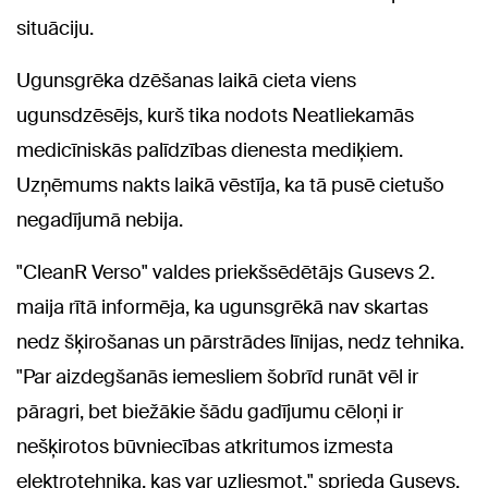
situāciju.
Ugunsgrēka dzēšanas laikā cieta viens
ugunsdzēsējs, kurš tika nodots Neatliekamās
medicīniskās palīdzības dienesta mediķiem.
Uzņēmums nakts laikā vēstīja, ka tā pusē cietušo
negadījumā nebija.
"CleanR Verso" valdes priekšsēdētājs Gusevs 2.
maija rītā informēja, ka ugunsgrēkā nav skartas
nedz šķirošanas un pārstrādes līnijas, nedz tehnika.
"Par aizdegšanās iemesliem šobrīd runāt vēl ir
pāragri, bet biežākie šādu gadījumu cēloņi ir
nešķirotos būvniecības atkritumos izmesta
elektrotehnika, kas var uzliesmot," sprieda Gusevs.