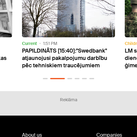
Children
2:23 PM
Curre
k"
LM skaidro, kā valsts aizsardzības
VDD:
bu
dienests ietekmē daudzbērnu
krit
ģimeņu atbalstu
past
Reklāma
About us
Companies