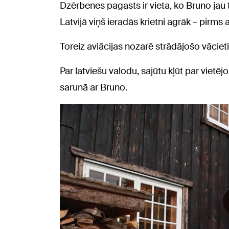
Dzērbenes pagasts ir vieta, ko Bruno ja
Latvijā viņš ieradās krietni agrāk – pirm
Toreiz aviācijas nozarē strādājošo vāciet
Par latviešu valodu, sajūtu kļūt par vietējo 
sarunā ar Bruno.