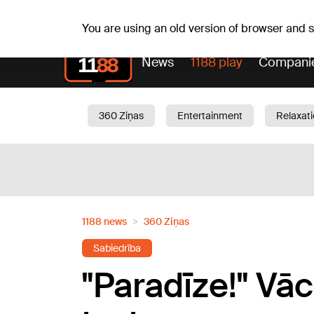
Su, 09.08.2026.
+22
°C
Genoveva, Madara, Geno
You are using an old version of browser and
News
1188 play
Compani
360 Ziņas
Entertainment
Relaxat
Current
Traffic
Beauty
Chil
1188 news
360 Ziņas
Sabiedrība
"Paradīze!" Vāc