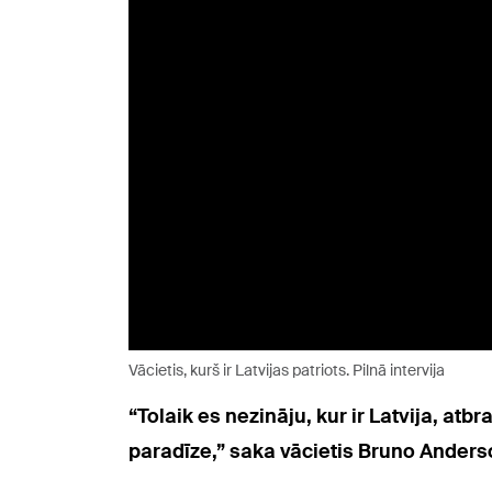
Vācietis, kurš ir Latvijas patriots. Pilnā intervija
“Tolaik es nezināju, kur ir Latvija, at
paradīze,” saka vācietis Bruno Anders