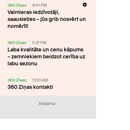
360 Ziņas
8:41 PM
Valmieras iedzīvotāji,
saausieties – jūs grib nosvērt un
nomērīt!
360 Ziņas
5:31 PM
Laba kvalitāte un cenu kāpums
– zemniekiem beidzot cerība uz
labu sezonu
360 Ziņas
5:00 AM
360 Ziņas kontakti
Reklāma