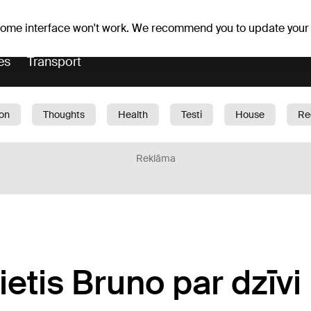
Weather forecast
Horoscopes
vefa
 some interface won't work. We recommend you to update your
es
Transport
ion
Thoughts
Health
Testi
House
Re
dren
Car
1188 play
Sport
Business
G
Reklāma
ietis Bruno par dzīvi 