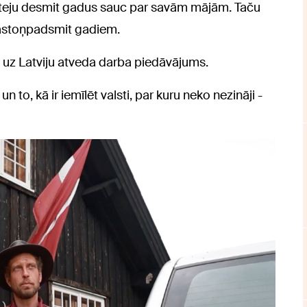
u teju desmit gadus sauc par savām mājām. Taču
s astoņpadsmit gadiem.
i uz Latviju atveda darba piedāvājums.
un to, kā ir iemīlēt valsti, par kuru neko nezināji -