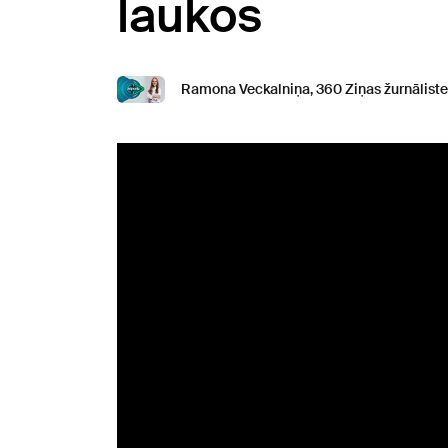
laukos
Ramona Veckalniņa, 360 Ziņas žurnāliste