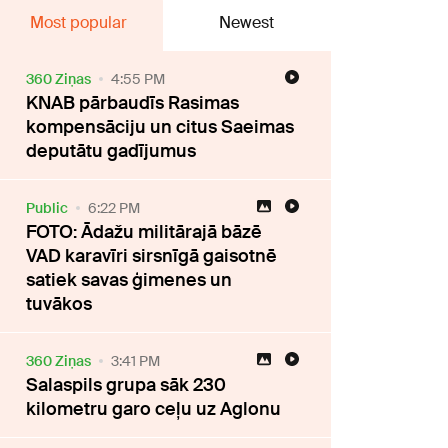
Most popular
Newest
360 Ziņas
4:55 PM
KNAB pārbaudīs Rasimas
kompensāciju un citus Saeimas
deputātu gadījumus
Public
6:22 PM
FOTO: Ādažu militārajā bāzē
VAD karavīri sirsnīgā gaisotnē
satiek savas ģimenes un
tuvākos
360 Ziņas
3:41 PM
Salaspils grupa sāk 230
kilometru garo ceļu uz Aglonu