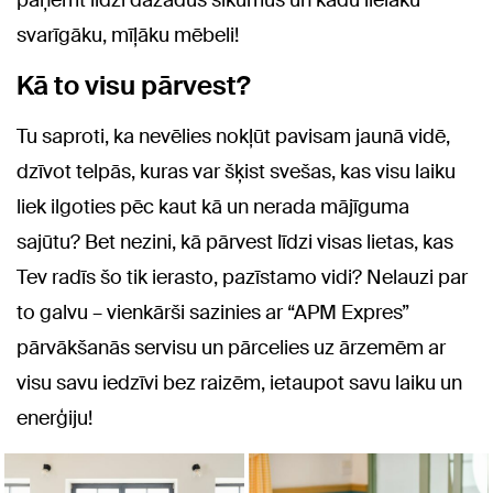
paņemt līdzi dažādus sīkumus un kādu lielāku
svarīgāku, mīļāku mēbeli!
Kā to visu pārvest?
Tu saproti, ka nevēlies nokļūt pavisam jaunā vidē,
dzīvot telpās, kuras var šķist svešas, kas visu laiku
liek ilgoties pēc kaut kā un nerada mājīguma
sajūtu? Bet nezini, kā pārvest līdzi visas lietas, kas
Tev radīs šo tik ierasto, pazīstamo vidi? Nelauzi par
to galvu – vienkārši sazinies ar “APM Expres”
pārvākšanās servisu un pārcelies uz ārzemēm ar
visu savu iedzīvi bez raizēm, ietaupot savu laiku un
enerģiju!