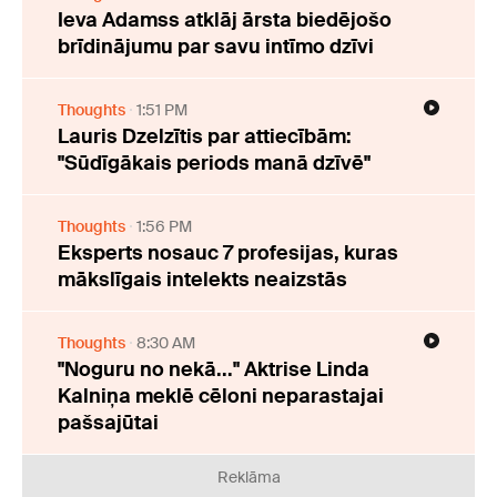
Ieva Adamss atklāj ārsta biedējošo
brīdinājumu par savu intīmo dzīvi
Thoughts
1:51 PM
Lauris Dzelzītis par attiecībām:
"Sūdīgākais periods manā dzīvē"
Thoughts
1:56 PM
Eksperts nosauc 7 profesijas, kuras
mākslīgais intelekts neaizstās
Thoughts
8:30 AM
"Noguru no nekā..." Aktrise Linda
Kalniņa meklē cēloni neparastajai
pašsajūtai
Reklāma