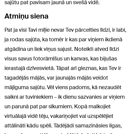
sajūtu pat pavisam jaunā un svešā vidē.
Atmiņu siena
Pat ja visi Tavi mīļie nevar Tev pārcelties līdzi, ir labi,
ja rodas sajūta, ka tomēr ir kas par viņiem ikdienā
atgādina un liek viņus sajust. Noteikti atved līdzi
visus savus fotorāmīšus un kanvas, kas bijušas
ierastajā dzīvesvietā. Tāpat arī gleznas, kas Tev ir
tagadējās mājās, var jaunajās mājās veidot
mājīguma sajūtu. Vēl viens padoms, kā nezaudēt
saikni ar tuviniekiem – ik dienu sazvanies ar viņiem
un parunā pat par sīkumiem. Kopā malkojiet
virtuālajā vidē tēju, vakariņojiet vai uzspēlējiet
attālināti kādu spēli. Tādējādi samazināsies ilgas,