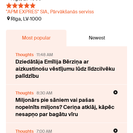
"APM EXPRES" SIA, Pārvākšanās serviss
Rīga, LV-1000
Most popular
Newest
Thoughts
11:48 AM
Dziedātāja Emīlija Bērziņa ar
aizkustinošu vēstījumu lūdz līdzcilvēku
palīdzību
Thoughts
8:30 AM
Miljonārs pie sāniem vai pašas
nopelnīts miljons? Ceriņa atklāj, kāpēc
nesapņo par bagātu vīru
Thoughts
7:00 AM