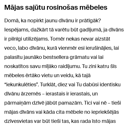
Mājas sajūtu rosinošas mēbeles
Domā, ka nopirkt jaunu dīvānu ir prātīgāk?
Iespējams, dažkārt tā varētu būt gadījumā, ja dīvāns
ir pilnīgi utilizējams. Tomēr nekas nevar aizstāt
veco, labo dīvānu, kurā vienmēr esi ierušinājies, lai
palasītu jaunāko bestsellera grāmatu vai lai
noskatītos savu mīļāko raidījumu. Tu zini katru šīs
mēbeles ērtāko vietu un veidu, kā tajā
“iekunkulēties”. Turklāt, diez vai Tu dabūsi identisku
dīvānu ārzemēs – ierastais ir ierastais, un
pārmaiņām dzīvē jābūt pamazām. Tici vai nē – tieši
mājas dīvāns vai kāda cita mēbele no iepriekšējās
dzīvesvietas var būt tieši tas, kas rada īsto mājas