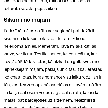
kas rodas no attāluma, turklāt būs ļoti labi arī
uzturēta savstarpējā saikne.
Sīkumi no mājām
Patiesībā mājas sajūtu var saglabāt pat dažādi
sīkumi un lielākas lietas, par kurām ikdienā
neiedomājamies. Piemēram, Tava mīļākā kafijas
krūze, var ik rītu Tev likt justies, ka esi tieši tur, kur
Tev jābūt! Tādas lietas, kā aizkari un gultasveļa no
iepriekšējām mājām, paklājs un citas, it kā, ierastas
ikdienas lietas, kuras nemanot visu laiku redzi, arī ir
tās, kas Tev zemapziņā asociējas ar Tavām mājām.
Tā kā, ja patiešām vēlies saglabāt sajūtu, ka esi kā
mājās, pat pārceļoties uz ārzemēm, neaizmirsti