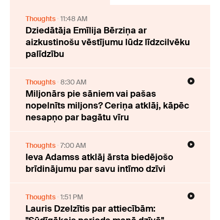
Thoughts
11:48 AM
Dziedātāja Emīlija Bērziņa ar
aizkustinošu vēstījumu lūdz līdzcilvēku
palīdzību
Thoughts
8:30 AM
Miljonārs pie sāniem vai pašas
nopelnīts miljons? Ceriņa atklāj, kāpēc
nesapņo par bagātu vīru
Thoughts
7:00 AM
Ieva Adamss atklāj ārsta biedējošo
brīdinājumu par savu intīmo dzīvi
Thoughts
1:51 PM
Lauris Dzelzītis par attiecībām: