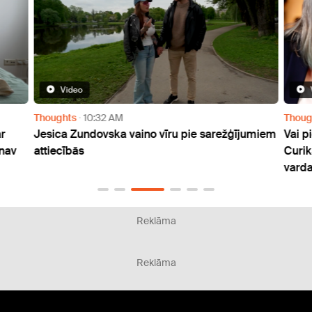
Video
Thoughts
10:32 AM
Thoug
r
Jesica Zundovska vaino vīru pie sarežģījumiem
Vai p
 nav
attiecībās
Curik
varda
Reklāma
Reklāma