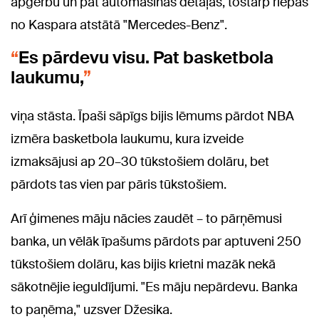
apģērbu un pat automašīnas detaļas, tostarp riepas
no Kaspara atstātā "Mercedes-Benz".
Es pārdevu visu. Pat basketbola
laukumu,
viņa stāsta. Īpaši sāpīgs bijis lēmums pārdot NBA
izmēra basketbola laukumu, kura izveide
izmaksājusi ap 20–30 tūkstošiem dolāru, bet
pārdots tas vien par pāris tūkstošiem.
Arī ģimenes māju nācies zaudēt – to pārņēmusi
banka, un vēlāk īpašums pārdots par aptuveni 250
tūkstošiem dolāru, kas bijis krietni mazāk nekā
sākotnējie ieguldījumi. "Es māju nepārdevu. Banka
to paņēma," uzsver Džesika.