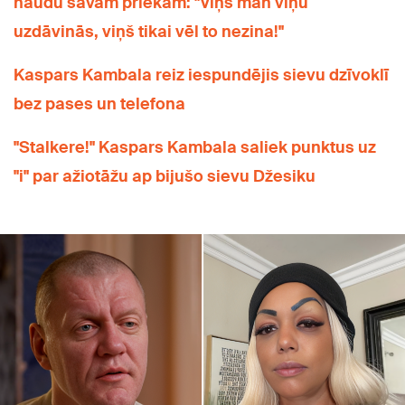
naudu savam priekam: "Viņš man viņu
uzdāvinās, viņš tikai vēl to nezina!"
Kaspars Kambala reiz iespundējis sievu dzīvoklī
bez pases un telefona
"Stalkere!" Kaspars Kambala saliek punktus uz
"i" par ažiotāžu ap bijušo sievu Džesiku