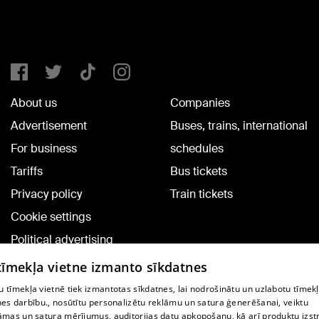
About us
Companies
Advertisement
Buses, trains, international
For business
schedules
Tariffs
Bus tickets
Privacy policy
Train tickets
Cookie settings
Political advertising
Cookie policy
 tīmekļa vietne izmanto sīkdatnes
Commenting terms
 tīmekļa vietnē tiek izmantotas sīkdatnes, lai nodrošinātu un uzlabotu tīmek
nes darbību., nosūtītu personalizētu reklāmu un satura ģenerēšanai, veiktu
āmas un satura mērījumus, auditorijas datu apkopošanu, kā arī produktu izst