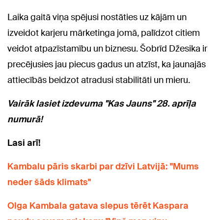
Laika gaitā viņa spējusi nostāties uz kājām un
izveidot karjeru mārketinga jomā, palīdzot citiem
veidot atpazīstamību un biznesu. Šobrīd Džesika ir
precējusies jau piecus gadus un atzīst, ka jaunajās
attiecībās beidzot atradusi stabilitāti un mieru.
Vairāk lasiet izdevuma "Kas Jauns" 28. aprīļa
numurā!
Lasi arī!
Kambalu pāris skarbi par dzīvi Latvijā: "Mums
neder šāds klimats"
Olga Kambala gatava slepus tērēt Kaspara