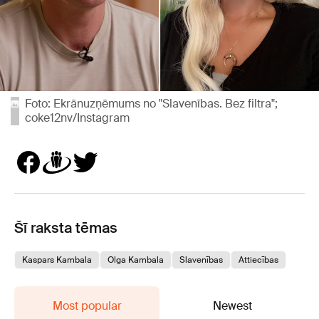
Foto: Ekrānuzņēmums no "Slavenības. Bez filtra";
coke12nv/Instagram
Šī raksta tēmas
Kaspars Kambala
Olga Kambala
Slavenības
Attiecības
Most popular
Newest