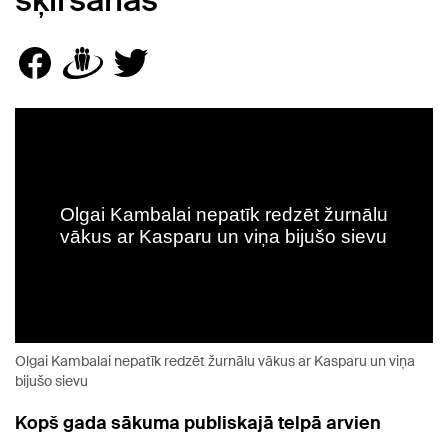
šķiršanās
Olgai Kambalai nepatīk redzēt žurnālu vākus ar Kasparu un viņa
bijušo sievu
Kopš gada sākuma publiskajā telpā arvien