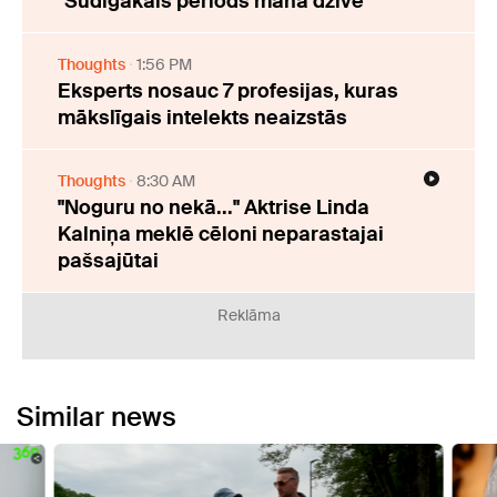
"Sūdīgākais periods manā dzīvē"
Thoughts
1:56 PM
Eksperts nosauc 7 profesijas, kuras
mākslīgais intelekts neaizstās
Thoughts
8:30 AM
"Noguru no nekā..." Aktrise Linda
Kalniņa meklē cēloni neparastajai
pašsajūtai
Reklāma
Similar news