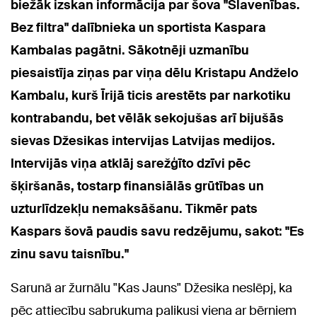
biežāk izskan informācija par šova "Slavenības.
Bez filtra" dalībnieka un sportista Kaspara
Kambalas pagātni. Sākotnēji uzmanību
piesaistīja ziņas par viņa dēlu Kristapu Andželo
Kambalu, kurš Īrijā ticis arestēts par narkotiku
kontrabandu, bet vēlāk sekojušas arī bijušās
sievas Džesikas intervijas Latvijas medijos.
Intervijās viņa atklāj sarežģīto dzīvi pēc
šķiršanās, tostarp finansiālās grūtības un
uzturlīdzekļu nemaksāšanu. Tikmēr pats
Kaspars šovā paudis savu redzējumu, sakot: "Es
zinu savu taisnību."
Sarunā ar žurnālu "Kas Jauns" Džesika neslēpj, ka
pēc attiecību sabrukuma palikusi viena ar bērniem