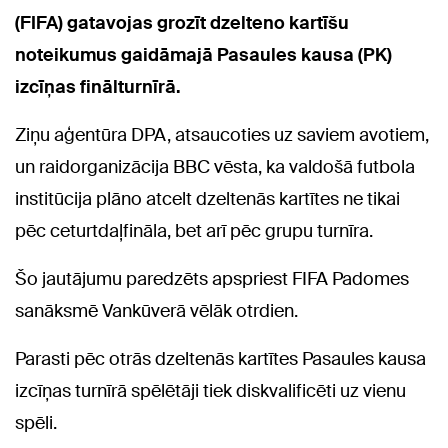
(FIFA) gatavojas grozīt dzelteno kartīšu
noteikumus gaidāmajā Pasaules kausa (PK)
izcīņas finālturnīrā.
Ziņu aģentūra DPA, atsaucoties uz saviem avotiem,
un raidorganizācija BBC vēsta, ka valdošā futbola
institūcija plāno atcelt dzeltenās kartītes ne tikai
pēc ceturtdaļfināla, bet arī pēc grupu turnīra.
Šo jautājumu paredzēts apspriest FIFA Padomes
sanāksmē Vankūverā vēlāk otrdien.
Parasti pēc otrās dzeltenās kartītes Pasaules kausa
izcīņas turnīrā spēlētāji tiek diskvalificēti uz vienu
spēli.