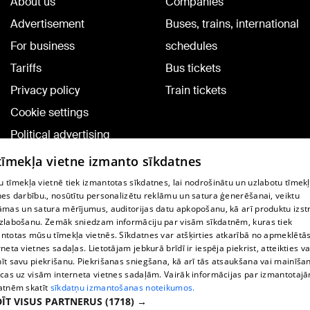
About us
Companies
Advertisement
Buses, trains, international
For business
schedules
Tariffs
Bus tickets
Privacy policy
Train tickets
Cookie settings
Political advertising
Cookie policy
 tīmekļa vietne izmanto sīkdatnes
Commenting terms
 tīmekļa vietnē tiek izmantotas sīkdatnes, lai nodrošinātu un uzlabotu tīmek
nes darbību., nosūtītu personalizētu reklāmu un satura ģenerēšanai, veiktu
āmas un satura mērījumus, auditorijas datu apkopošanu, kā arī produktu izst
TV program
zlabošanu. Zemāk sniedzam informāciju par visām sīkdatnēm, kuras tiek
Contract rules
ntotas mūsu tīmekļa vietnēs. Sīkdatnes var atšķirties atkarībā no apmeklētā
rneta vietnes sadaļas. Lietotājam jebkurā brīdī ir iespēja piekrist, atteikties va
360 Ziņu kontakti
īt savu piekrišanu. Piekrišanas sniegšana, kā arī tās atsaukšana vai mainīša
ecas uz visām interneta vietnes sadaļām. Vairāk informācijas par izmantotaj
Helio Media
atnēm skatīt
sīkdatņu izmantošanas noteikumos.
ĪT VISUS PARTNERUS
(1718) →
Vortal assistance service: e-mail -
info@1188.lv