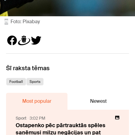
Foto: Pixabay
Šī raksta tēmas
Football
Sports
Most popular
Newest
Sport
3:02 PM
Ostapenko pēc pārtrauktās spēles
saņēmusi milzu negācijas un pat