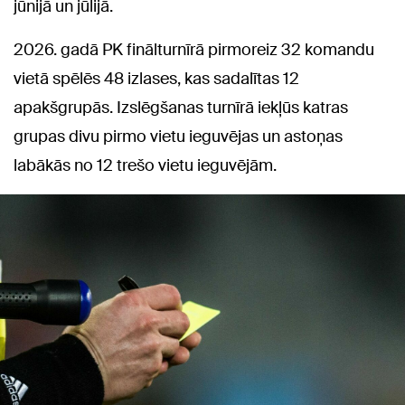
jūnijā un jūlijā.
2026. gadā PK finālturnīrā pirmoreiz 32 komandu
vietā spēlēs 48 izlases, kas sadalītas 12
apakšgrupās. Izslēgšanas turnīrā iekļūs katras
grupas divu pirmo vietu ieguvējas un astoņas
labākās no 12 trešo vietu ieguvējām.