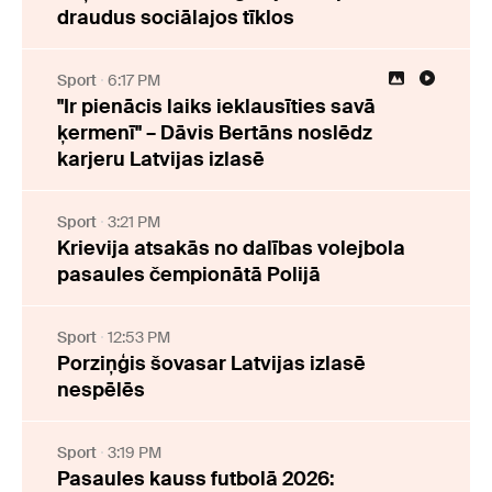
draudus sociālajos tīklos
Sport
6:17 PM
"Ir pienācis laiks ieklausīties savā
ķermenī" – Dāvis Bertāns noslēdz
karjeru Latvijas izlasē
Sport
3:21 PM
Krievija atsakās no dalības volejbola
pasaules čempionātā Polijā
Sport
12:53 PM
Porziņģis šovasar Latvijas izlasē
nespēlēs
Sport
3:19 PM
Pasaules kauss futbolā 2026: