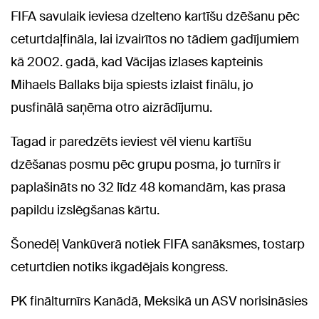
FIFA savulaik ieviesa dzelteno kartīšu dzēšanu pēc
ceturtdaļfināla, lai izvairītos no tādiem gadījumiem
kā 2002. gadā, kad Vācijas izlases kapteinis
Mihaels Ballaks bija spiests izlaist finālu, jo
pusfinālā saņēma otro aizrādījumu.
Tagad ir paredzēts ieviest vēl vienu kartīšu
dzēšanas posmu pēc grupu posma, jo turnīrs ir
paplašināts no 32 līdz 48 komandām, kas prasa
papildu izslēgšanas kārtu.
Šonedēļ Vankūverā notiek FIFA sanāksmes, tostarp
ceturtdien notiks ikgadējais kongress.
PK finālturnīrs Kanādā, Meksikā un ASV norisināsies