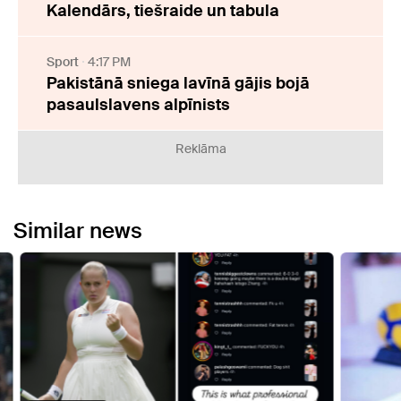
Kalendārs, tiešraide un tabula
Sport
4:17 PM
Pakistānā sniega lavīnā gājis bojā
pasaulslavens alpīnists
Reklāma
Similar news