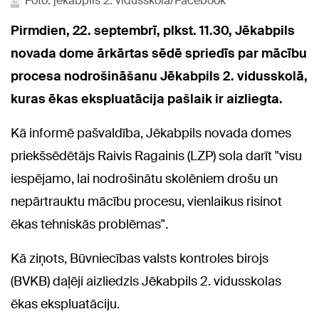
Foto: jēkabpils 2. vidusskola/Facebook
Pirmdien, 22. septembrī, plkst. 11.30, Jēkabpils
novada dome ārkārtas sēdē spriedīs par mācību
procesa nodrošināšanu Jēkabpils 2. vidusskolā,
kuras ēkas ekspluatācija pašlaik ir aizliegta.
Kā informē pašvaldība, Jēkabpils novada domes
priekšsēdētājs Raivis Ragainis (LZP) sola darīt "visu
iespējamo, lai nodrošinātu skolēniem drošu un
nepārtrauktu mācību procesu, vienlaikus risinot
ēkas tehniskās problēmas".
Kā ziņots, Būvniecības valsts kontroles birojs
(BVKB) daļēji aizliedzis Jēkabpils 2. vidusskolas
ēkas ekspluatāciju.