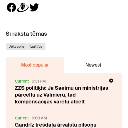
Šī raksta tēmas
Jēkabpils
Izglītība
Most popular
Newest
Current
6:31 PM
ZZS politiķis: Ja Saeimu un ministrijas
pārceltu uz Valmieru, tad
kompensācijas varētu atcelt
Current
6:03 AM
Gandrīz trešdaļa ārvalstu pilsoņu