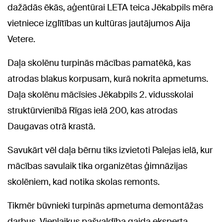
dažādās ēkās, aģentūrai LETA teica Jēkabpils mēra
vietniece izglītības un kultūras jautājumos Aija
Vetere.
Daļa skolēnu turpinās mācības pamatēkā, kas
atrodas blakus korpusam, kurā nokrita apmetums.
Daļa skolēnu mācīsies Jēkabpils 2. vidusskolai
struktūrvienībā Rīgas ielā 200, kas atrodas
Daugavas otrā krastā.
Savukārt vēl daļa bērnu tiks izvietoti Palejas ielā, kur
mācības savulaik tika organizētas ģimnāzijas
skolēniem, kad notika skolas remonts.
Tikmēr būvnieki turpinās apmetuma demontāžas
darbus. Vienlaikus pašvaldība gaida eksperta