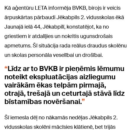
Kā aģentūru LETA informēja BVKB, birojs ir veicis
ārpuskārtas pārbaudi Jēkabpils 2. vidusskolas ēkā
Jaunajā ielā 44, Jēkabpilī, konstatējot, ka no
griestiem ir atdalījies un nokritis ugunsdrošais
apmetums. Šī situācija rada reālus draudus skolēnu
un skolas personāla veselībai un drošībai.
Līdz ar to BVKB ir pieņēmis lēmumu
noteikt ekspluatācijas aizliegumu
vairākām ēkas telpām pirmajā,
otrajā, trešajā un ceturtajā stāvā līdz
bīstamības novēršanai.
Šī iemesla dēļ no nākamās nedēļas Jēkabpils 2.
vidusskolas skolēni mācīsies klātienē, bet trijās