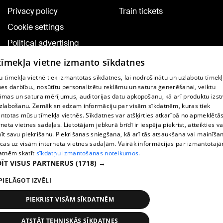
Privacy policy
Train tickets
Cookie settings
Political advertising
Cookie policy
 tīmekļa vietne izmanto sīkdatnes
Commenting terms
 tīmekļa vietnē tiek izmantotas sīkdatnes, lai nodrošinātu un uzlabotu tīmek
nes darbību., nosūtītu personalizētu reklāmu un satura ģenerēšanai, veiktu
āmas un satura mērījumus, auditorijas datu apkopošanu, kā arī produktu izst
TV program
zlabošanu. Zemāk sniedzam informāciju par visām sīkdatnēm, kuras tiek
Contract rules
ntotas mūsu tīmekļa vietnēs. Sīkdatnes var atšķirties atkarībā no apmeklētā
rneta vietnes sadaļas. Lietotājam jebkurā brīdī ir iespēja piekrist, atteikties va
360 Ziņu kontakti
īt savu piekrišanu. Piekrišanas sniegšana, kā arī tās atsaukšana vai mainīša
ecas uz visām interneta vietnes sadaļām. Vairāk informācijas par izmantotaj
Helio Media
atnēm skatīt
sīkdatņu izmantošanas noteikumos.
ĪT VISUS PARTNERUS
(1718) →
Vortal assistance service: e-mail -
info@1188.lv
PIELĀGOT IZVĒLI
Copyright © 2004-2026 SIA HELIO MEDIA.
All rights reserved.
PIEKRIST VISĀM SĪKDATNĒM
ATSTĀT TEHNISKĀS SĪKDATNES