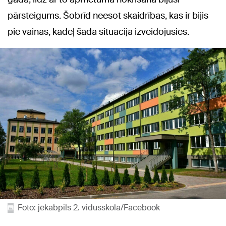
pārsteigums. Šobrīd neesot skaidrības, kas ir bijis
pie vainas, kādēļ šāda situācija izveidojusies.
Foto: jēkabpils 2. vidusskola/Facebook