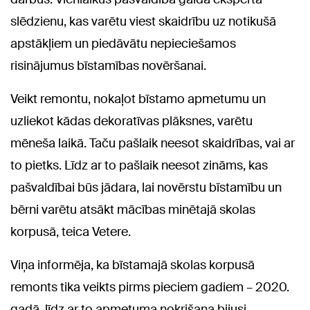
slēdzienu, kas varētu viest skaidrību uz notikušā
apstākļiem un piedāvātu nepieciešamos
risinājumus bīstamības novēršanai.
Veikt remontu, nokaļot bīstamo apmetumu un
uzliekot kādas dekoratīvas plāksnes, varētu
mēneša laikā. Taču pašlaik neesot skaidrības, vai ar
to pietks. Līdz ar to pašlaik neesot zināms, kas
pašvaldībai būs jādara, lai novērstu bīstamību un
bērni varētu atsākt mācības minētajā skolas
korpusā, teica Vetere.
Viņa informēja, ka bīstamajā skolas korpusā
remonts tika veikts pirms pieciem gadiem – 2020.
gadā, līdz ar to apmetuma nokrišana bijusi