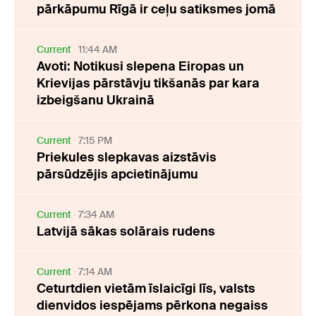
pārkāpumu Rīgā ir ceļu satiksmes jomā
Current
11:44 AM
Avoti: Notikusi slepena Eiropas un
Krievijas pārstāvju tikšanās par kara
izbeigšanu Ukrainā
Current
7:15 PM
Priekules slepkavas aizstāvis
pārsūdzējis apcietinājumu
Current
7:34 AM
Latvijā sākas solārais rudens
Current
7:14 AM
Ceturtdien vietām īslaicīgi līs, valsts
dienvidos iespējams pērkona negaiss