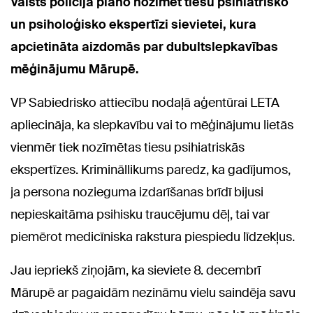
Valsts policija plāno nozīmēt tiesu psihiatrisko
un psiholoģisko ekspertīzi sievietei, kura
apcietināta aizdomās par dubultslepkavības
mēģinājumu Mārupē.
VP Sabiedrisko attiecību nodaļā aģentūrai LETA
apliecināja, ka slepkavību vai to mēģinājumu lietās
vienmēr tiek nozīmētas tiesu psihiatriskās
ekspertīzes. Krimināllikums paredz, ka gadījumos,
ja persona nozieguma izdarīšanas brīdī bijusi
nepieskaitāma psihisku traucējumu dēļ, tai var
piemērot medicīniska rakstura piespiedu līdzekļus.
Jau iepriekš ziņojām, ka sieviete 8. decembrī
Mārupē ar pagaidām nezināmu vielu saindēja savu