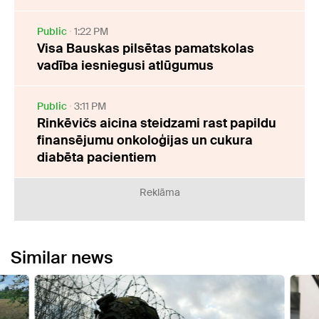
Public
1:22 PM
Visa Bauskas pilsētas pamatskolas
vadība iesniegusi atlūgumus
Public
3:11 PM
Rinkēvičs aicina steidzami rast papildu
finansējumu onkoloģijas un cukura
diabēta pacientiem
Reklāma
Similar news