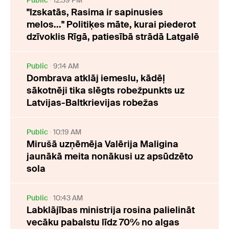
"Izskatās, Rasima ir sapinusies
melos..." Politiķes māte, kurai piederot
dzīvoklis Rīgā, patiesībā strādā Latgalē
Public
9:14 AM
Dombrava atklāj iemeslu, kādēļ
sākotnēji tika slēgts robežpunkts uz
Latvijas-Baltkrievijas robežas
Public
10:19 AM
Mirušā uzņēmēja Valērija Maligina
jaunākā meita nonākusi uz apsūdzēto
sola
Public
10:43 AM
Labklājības ministrija rosina palielināt
vecāku pabalstu līdz 70% no algas