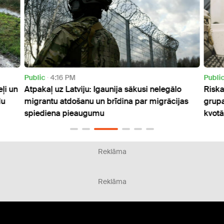
Public
4:16 PM
Publi
ļi un
Atpakaļ uz Latviju: Igaunija sākusi nelegālo
Riska
du
migrantu atdošanu un brīdina par migrācijas
grupa
spiediena pieaugumu
kvotā
Reklāma
Reklāma