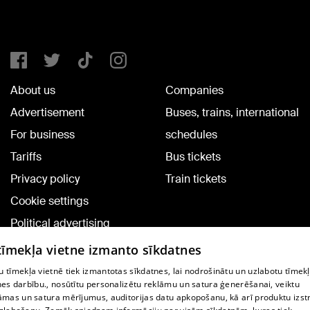
About us
Companies
Advertisement
Buses, trains, international
For business
schedules
Tariffs
Bus tickets
Privacy policy
Train tickets
Cookie settings
Political advertising
Cookie policy
 tīmekļa vietne izmanto sīkdatnes
Commenting terms
 tīmekļa vietnē tiek izmantotas sīkdatnes, lai nodrošinātu un uzlabotu tīmek
nes darbību., nosūtītu personalizētu reklāmu un satura ģenerēšanai, veiktu
āmas un satura mērījumus, auditorijas datu apkopošanu, kā arī produktu izst
TV program