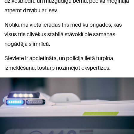
dzīvesbiedru un mazgadīgu bērnu, pēc kā mēģināja
atņemt dzīvību arī sev.
Notikuma vietā ieradās trīs mediķu brigādes, kas
visus trīs cilvēkus stabilā stāvoklī pie samaņas
nogādāja slimnīcā.
Sieviete ir apcietināta, un policija lietā turpina
izmeklēšanu, tostarp nozīmējot ekspertīzes.