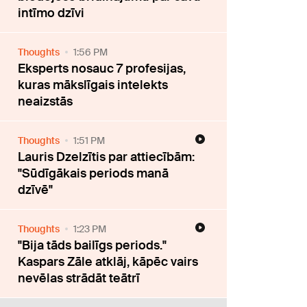
intīmo dzīvi
Thoughts
1:56 PM
Eksperts nosauc 7 profesijas,
kuras mākslīgais intelekts
neaizstās
Thoughts
1:51 PM
Lauris Dzelzītis par attiecībām:
"Sūdīgākais periods manā
dzīvē"
Thoughts
1:23 PM
"Bija tāds bailīgs periods."
Kaspars Zāle atklāj, kāpēc vairs
nevēlas strādāt teātrī