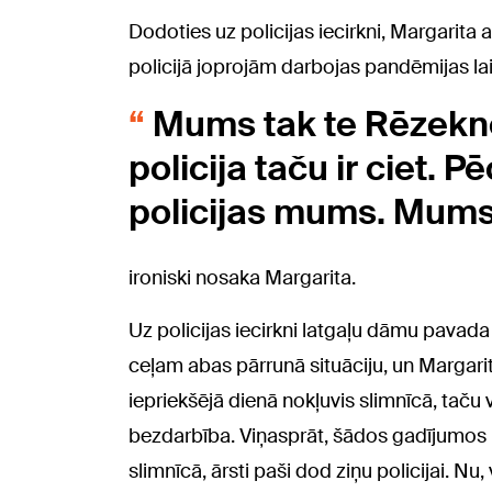
Dodoties uz policijas iecirkni, Margarita
policijā joprojām darbojas pandēmijas la
Mums tak te Rēzeknē 
policija taču ir ciet. P
policijas mums. Mums v
ironiski nosaka Margarita.
Uz policijas iecirkni latgaļu dāmu pavad
ceļam abas pārrunā situāciju, un Margari
iepriekšējā dienā nokļuvis slimnīcā, taču v
bezdarbība. Viņasprāt, šādos gadījumos po
slimnīcā, ārsti paši dod ziņu policijai. Nu, 