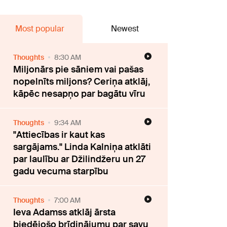
Most popular
Newest
Thoughts
8:30 AM
Miljonārs pie sāniem vai pašas
nopelnīts miljons? Ceriņa atklāj,
kāpēc nesapņo par bagātu vīru
Thoughts
9:34 AM
"Attiecības ir kaut kas
sargājams." Linda Kalniņa atklāti
par laulību ar Džilindžeru un 27
gadu vecuma starpību
Thoughts
7:00 AM
Ieva Adamss atklāj ārsta
biedējošo brīdinājumu par savu