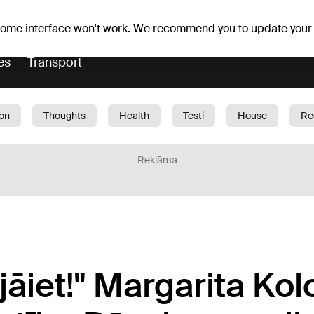
Weather forecast
Horoscopes
lavs
 some interface won't work. We recommend you to update your
es
Transport
ion
Thoughts
Health
Testi
House
Re
dren
Car
1188 play
Sport
Business
G
Reklāma
jāiet!" Margarita Ko