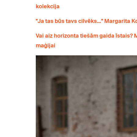
kolekcija
"Ja tas būs tavs cilvēks…" Margarita K
Vai aiz horizonta tiešām gaida īstais? 
maģijai