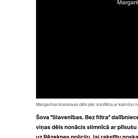
Margaritas Kolosovas dēls pēc konflikta ar kaimiņu 
Šova "Slavenības. Bez filtra" dalībnie
viņas dēls nonācis slimnīcā ar plīsuš
uz Rēzeknes policiju, lai rakstītu nos