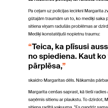
Pa ceļam uz policijas iecirkni Margarita 
gūtajām traumām un to, ko mediķi saka pa
sitiena viņam radušās problēmas ar dzirdi
Mediķi konstatējuši nopietnu traumu:
Teica, ka plīsusi aus
no spiediena. Kaut ko
pārplēsa,
skaidro Margaritas dēls. Nākamās pārb
Margarita cenšas saprast, kā tieši radies
saņēmis sitienu ar plaukstu. To dzirdot, 
sitiena radītā vakuuma. "Es gandrīz sama