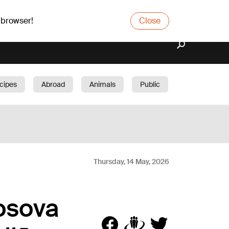
 browser!
Close
cipes
Abroad
Animals
Public
arden
Thursday, 14 May, 2026
losova