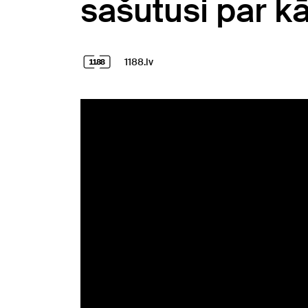
sašutusi par k
1188.lv