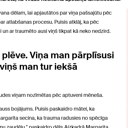
zvana dēlam, lai apjautātos par viņa pašsajūtu pēc
r atlabšanas procesu. Puisis atklāj, ka pēc
 un ar traumēto ausi viņš tikpat kā neko nedzird.
s plēve. Viņa man pārplīsusi
 viņš man tur iekšā
audes viņam nozīmētas pēc aptuveni mēneša.
 auss bojājums. Puisis paskaidro mātei, ka
Margarita secina, ka trauma radusies no spēcīga
ņu zaudēju," paskaidro dēls.Aizkadrā Margarita