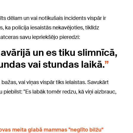
ts dēlam un vai notikušais incidents vispār ir
s, ka policija iesaistās nekavējoties, tiklīdz
 atceras savu iepriekšējo pieredzi:
avārijā un es tiku slimnīcā,
tundas vai stundas laikā.
bažas, vai viņas vispār tiks ielaistas. Savukārt
piebilst: "Es labāk tomēr redzu, kā viņi aizbrauc,
sovas meita glabā mammas "neglīto bilžu"