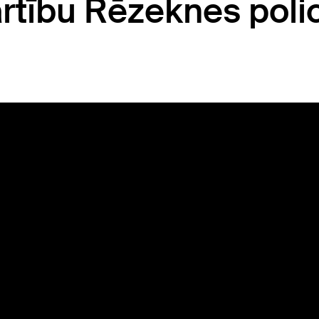
ārtību Rēzeknes polic