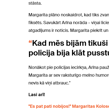
stāsta.
Margarita plāno noskaidrot, kad tiks zvanī
fiksēts. Savukārt Arīna norāda – viņai licie
atgadījums ir noticis. Margarita piekrīt un
Kad mēs bijām tikuši 
policija bija klāt puss
Nonākot pie policijas iecirkņa, Arīna pauž 
Margarita ar sev raksturīgo melno humoru 
nevis kā viņi atbrauc."
Lasi arī!
"Es pat pati nobijos!" Margaritas Kolo