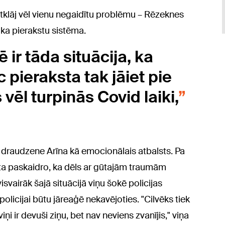
 atklāj vēl vienu negaidītu problēmu – Rēzeknes
ika pierakstu sistēma.
ir tāda situācija, ka
ēc pieraksta tak jāiet pie
ēl turpinās Covid laiki,
a draudzene Arīna kā emocionālais atbalsts. Pa
ta paskaidro, ka dēls ar gūtajām traumām
isvairāk šajā situācijā viņu šokē policijas
licijai būtu jāreaģē nekavējoties. "Cilvēks tiek
viņi ir devuši ziņu, bet nav neviens zvanījis," viņa