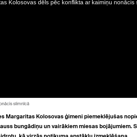
nonācis slimnīcā
ces Margaritas Kolosovas ģimeni piemeklējušas nopie
u auss bungādiņu un vairākiem miesas bojājumiem. S
kaidrotu, kā virzās notikuma apstākļu izmeklēšana.