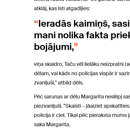
atklāj, kas īsti atgadījies:
Ieradās kaimiņš, sasi
mani nolika fakta prie
bojājumi,
viņa skaidro. Taču vēl lielāku neizpratni r
dēlam, vai kāds no policijas vispār ir sazi
zvanījuši," atbild dēls.
Pēc sarunas ar dēlu Margarita neslēpj saš
piezvanījuši. "Skaisti – jāaiziet apskatīti
policija ir ciet. Tikai pēc pieraksta mums j
saka Margarita.