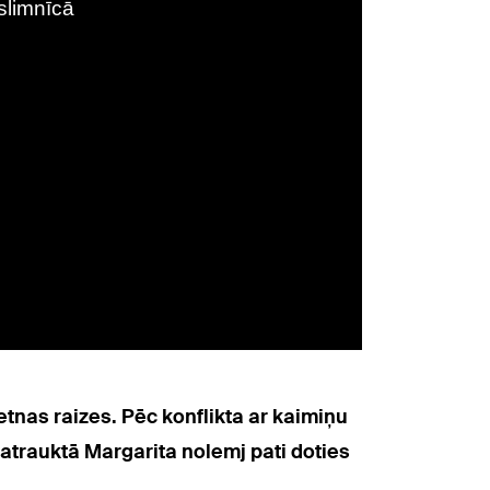
tnas raizes. Pēc konflikta ar kaimiņu
atrauktā Margarita nolemj pati doties