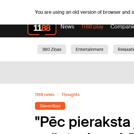
Sa, 08.08.2026.
+18
°C
Mudīte, Vladislava, Vladis
You are using an old version of browser and
News
1188 play
Compani
360 Ziņas
Entertainment
Relaxat
Current
Traffic
Beauty
Chil
1188 news
Thoughts
Slavenības
"Pēc pieraksta 