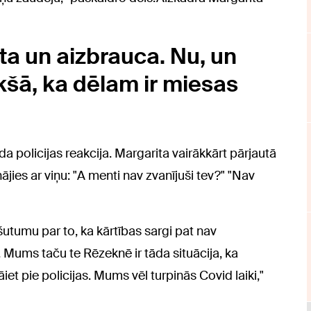
ta un aizbrauca. Nu, un
kšā, ka dēlam ir miesas
ada policijas reakcija. Margarita vairākkārt pārjautā
nājies ar viņu: "A menti nav zvanījuši tev?" "Nav
utumu par to, ka kārtības sargi pat nav
es. Mums taču te Rēzeknē ir tāda situācija, ka
āiet pie policijas. Mums vēl turpinās Covid laiki,"