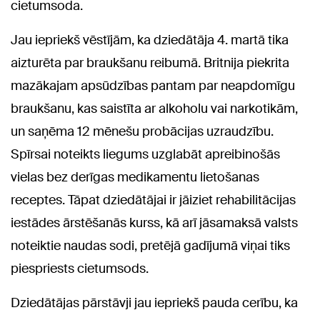
cietumsoda.
Jau iepriekš vēstījām, ka dziedātāja 4. martā tika
aizturēta par braukšanu reibumā. Britnija piekrita
mazākajam apsūdzības pantam par neapdomīgu
braukšanu, kas saistīta ar alkoholu vai narkotikām,
un saņēma 12 mēnešu probācijas uzraudzību.
Spīrsai noteikts liegums uzglabāt apreibinošās
vielas bez derīgas medikamentu lietošanas
receptes. Tāpat dziedātājai ir jāiziet rehabilitācijas
iestādes ārstēšanās kurss, kā arī jāsamaksā valsts
noteiktie naudas sodi, pretējā gadījumā viņai tiks
piespriests cietumsods.
Dziedātājas pārstāvji jau iepriekš pauda cerību, ka