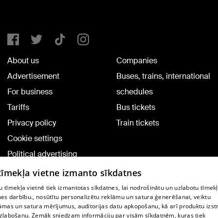
About us
Companies
Advertisement
Buses, trains, international
For business
schedules
Tariffs
Bus tickets
Privacy policy
Train tickets
Cookie settings
Political advertising
Cookie policy
 tīmekļa vietne izmanto sīkdatnes
Commenting terms
 tīmekļa vietnē tiek izmantotas sīkdatnes, lai nodrošinātu un uzlabotu tīmek
nes darbību., nosūtītu personalizētu reklāmu un satura ģenerēšanai, veiktu
āmas un satura mērījumus, auditorijas datu apkopošanu, kā arī produktu izst
TV program
zlabošanu. Zemāk sniedzam informāciju par visām sīkdatnēm, kuras tiek