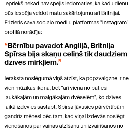
iepriekš nekad nav spējis iedomāties, ka kādu dienu
būs iespēja veidot matu sakārtojumu arī Britnijai.
Frizieris savā sociālo mediju platformas "Instagram"
profilā norādīja:
Bērnību pavadot Anglijā, Britnija
Spīrsa bija skaņu celiņš tik daudziem
dzīves mirkļiem.
Ieraksta noslēgumā viņš atzīst, ka popzvaigzne ir ne
vien mūzikas ikona, bet "arī viena no patiesi
jaukākajām un maigākajām dvēselēm", ko dzīves
laikā izdevies sastapt. Spīrsa ļāvusies pārvērtībām
gandrīz mēnesi pēc tam, kad viņai izdevās noslēgt
vienošanos par vainas atzīšanu un izvairīšanos no