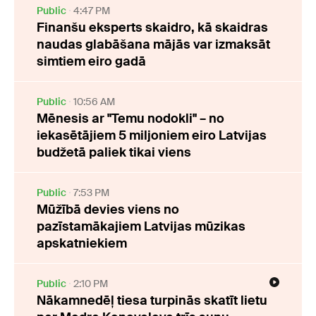
Public
4:47 PM
Finanšu eksperts skaidro, kā skaidras
naudas glabāšana mājās var izmaksāt
simtiem eiro gadā
Public
10:56 AM
Mēnesis ar "Temu nodokli" – no
iekasētājiem 5 miljoniem eiro Latvijas
budžetā paliek tikai viens
Public
7:53 PM
Mūžībā devies viens no
pazīstamākajiem Latvijas mūzikas
apskatniekiem
Public
2:10 PM
Nākamnedēļ tiesa turpinās skatīt lietu