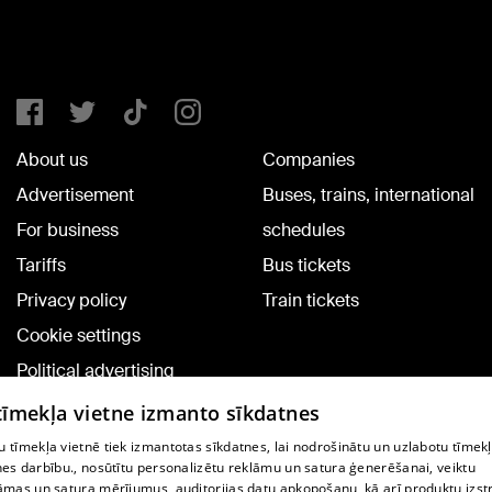
About us
Companies
Advertisement
Buses, trains, international
For business
schedules
Tariffs
Bus tickets
Privacy policy
Train tickets
Cookie settings
Political advertising
Cookie policy
 tīmekļa vietne izmanto sīkdatnes
Commenting terms
 tīmekļa vietnē tiek izmantotas sīkdatnes, lai nodrošinātu un uzlabotu tīmek
nes darbību., nosūtītu personalizētu reklāmu un satura ģenerēšanai, veiktu
āmas un satura mērījumus, auditorijas datu apkopošanu, kā arī produktu izst