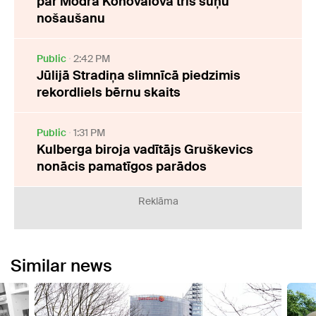
par Modra Konovalova trīs suņu
nošaušanu
Public
2:42 PM
Jūlijā Stradiņa slimnīcā piedzimis
rekordliels bērnu skaits
Public
1:31 PM
Kulberga biroja vadītājs Gruškevics
nonācis pamatīgos parādos
Reklāma
Similar news