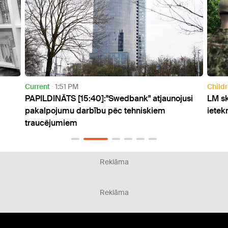
Children
2:23 PM
bank" atjaunojusi
LM skaidro, kā valsts aizsardzības dien
tehniskiem
ietekmē daudzbērnu ģimeņu atbalstu
Reklāma
Reklāma