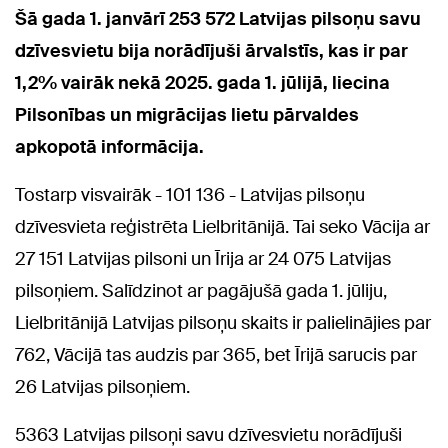
Šā gada 1. janvārī 253 572 Latvijas pilsoņu savu
dzīvesvietu bija norādījuši ārvalstīs, kas ir par
1,2% vairāk nekā 2025. gada 1. jūlijā, liecina
Pilsonības un migrācijas lietu pārvaldes
apkopotā informācija.
Tostarp visvairāk - 101 136 - Latvijas pilsoņu
dzīvesvieta reģistrēta Lielbritānijā. Tai seko Vācija ar
27 151 Latvijas pilsoni un Īrija ar 24 075 Latvijas
pilsoņiem. Salīdzinot ar pagājušā gada 1. jūliju,
Lielbritānijā Latvijas pilsoņu skaits ir palielinājies par
762, Vācijā tas audzis par 365, bet Īrijā sarucis par
26 Latvijas pilsoņiem.
5363 Latvijas pilsoņi savu dzīvesvietu norādījuši