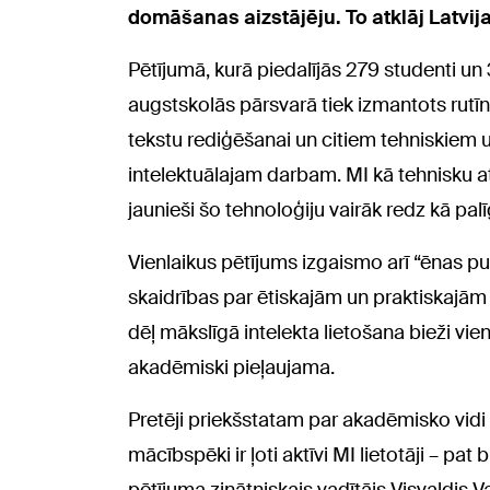
domāšanas aizstājēju. To atklāj Latvij
Pētījumā, kurā piedalījās 279 studenti un
augstskolās pārsvarā tiek izmantots rutīn
tekstu rediģēšanai un citiem tehniskiem 
intelektuālajam darbam. MI kā tehnisku at
jaunieši šo tehnoloģiju vairāk redz kā pal
Vienlaikus pētījums izgaismo arī “ēnas pu
skaidrības par ētiskajām un praktiskajām
dēļ mākslīgā intelekta lietošana bieži vie
akadēmiski pieļaujama.
Pretēji priekšstatam par akadēmisko vidi 
mācībspēki ir ļoti aktīvi MI lietotāji – p