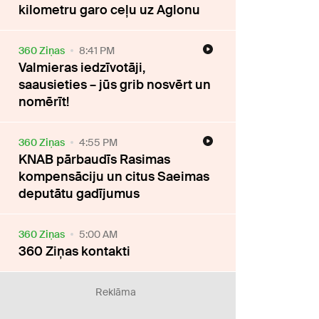
kilometru garo ceļu uz Aglonu
360 Ziņas
8:41 PM
Valmieras iedzīvotāji,
saausieties – jūs grib nosvērt un
nomērīt!
360 Ziņas
4:55 PM
KNAB pārbaudīs Rasimas
kompensāciju un citus Saeimas
deputātu gadījumus
360 Ziņas
5:00 AM
360 Ziņas kontakti
Reklāma