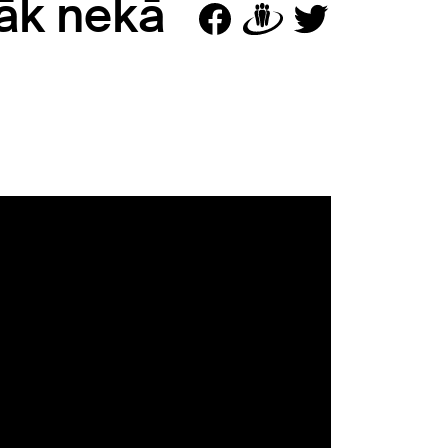
žāk nekā