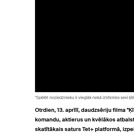
"Spēlēt noziedznieku ir vieglāk nekā iztēloties sevi ķī
Otrdien, 13. aprīlī, daudzsēriju filma "
komandu, aktierus un kvēlākos atbalstī
skatītākais saturs Tet+ platformā, izpe