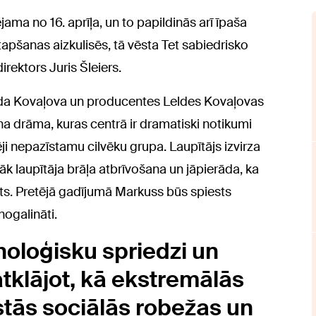
ma no 16. aprīļa, un to papildinās arī īpaša
 tapšanas aizkulisēs, tā vēsta Tet sabiedrisko
rektors Juris Šleiers.
 Vlada Kovaļova un producentes Leldes Kovaļovas
na drāma, kuras centrā ir dramatiski notikumi
ji nepazīstamu cilvēku grupa. Laupītājs izvirza
 laupītāja brāļa atbrīvošana un jāpierāda, ka
āts. Pretējā gadījumā Markuss būs spiests
 nogalināti.
iholoģisku spriedzi un
klājot, kā ekstremālās
stās sociālās robežas un