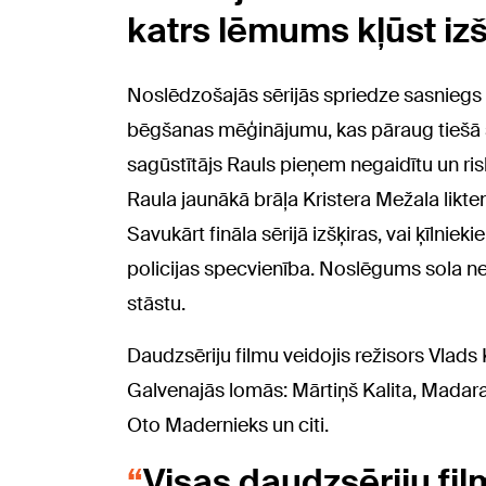
katrs lēmums kļūst izš
Noslēdzošajās sērijās spriedze sasniegs k
bēgšanas mēģinājumu, kas pāraug tiešā 
sagūstītājs Rauls pieņem negaidītu un ris
Raula jaunākā brāļa Kristera Mežala likten
Savukārt fināla sērijā izšķiras, vai ķīlnie
policijas specvienība. Noslēgums sola ne
stāstu.
Daudzsēriju filmu veidojis režisors Vla
Galvenajās lomās: Mārtiņš Kalita, Madara 
Oto Madernieks un citi.
Visas daudzsēriju film