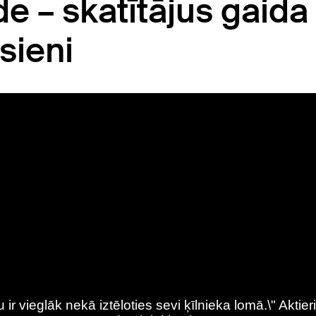
de – skatītājus gaida
sieni