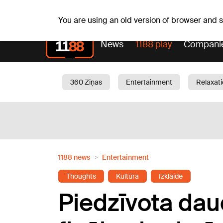
Fr, 07.08.2026.
+18
°C
Alfrēds, Fredis, Madars
You are using an old version of browser and
News
1188 play
Compani
360 Ziņas
Entertainment
Relaxat
Current
Traffic
Beauty
Chil
1188 news
Entertainment
Thoughts
Kultūra
Izklaide
Piedzīvota daud