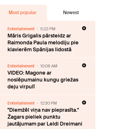
Most popular
Newest
Entertainment
5:22 PM
Māris Grigalis pārsteidz ar
Raimonda Paula melodiju pie
klavierēm Spānijas lidostā
Entertainment
10:08 AM
VIDEO: Magone ar
noslēpumainu kungu griežas
deju virpulī
Entertainment
12:30 PM
"Diemžēl viņa nav pieprasīta."
Žagars pieliek punktu
jautājumam par Leldi Dreimani