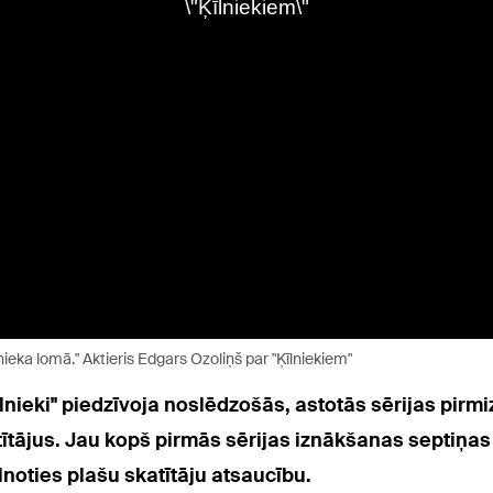
lnieka lomā." Aktieris Edgars Ozoliņš par "Ķīlniekiem"
Ķīlnieki" piedzīvoja noslēdzošās, astotās sērijas pirm
tājus. Jau kopš pirmās sērijas iznākšanas septiņas ne
lnoties plašu skatītāju atsaucību.