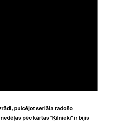
izrādi, pulcējot seriāla radošo
dēļas pēc kārtas "Ķīlnieki" ir bijis