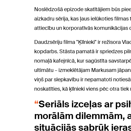
Noslēdzošā epizode skatītājiem būs pieeja
aizkadru sērija, kas ļaus ielūkoties filmas
attiecību un korporatīvās komunikācijas di
Daudzsēriju filma "Ķīlnieki" ir režisora
kopdarbs. Stāsta pamatā ir spriedzes pil
nomaļā kafejnīcā, kur sagūstīta savstarpē
ultimātu – izmeklētājam Markusam jāpanāk
viņš par slepkavību ir nepamatoti noties
noskatīties, kā ķīlnieki viens pēc otra tiek
Seriāls izceļas ar ps
morālām dilemmām, at
situācijās sabrūk iera