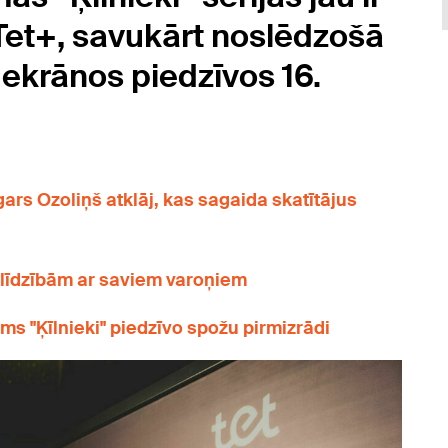
Tet+, savukārt noslēdzošā
 ekrānos piedzīvos 16.
ars Ozoliņš atklāj, kas sagaida skatītājus
ar līdzībām ar saviem varoņiem
s "Ķīlnieki" piedzīvo spožu pirmizrādi