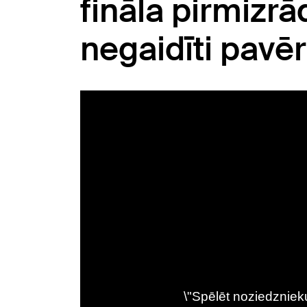
fināla pirmizrā
negaidīti pavēr