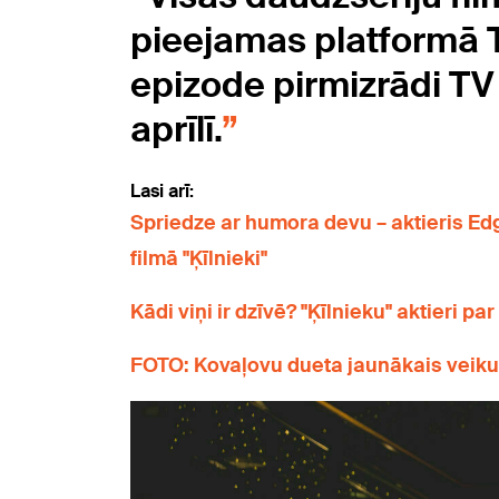
pieejamas platformā 
epizode pirmizrādi TV
aprīlī.
Lasi arī:
Spriedze ar humora devu – aktieris Edg
filmā "Ķīlnieki"
Kādi viņi ir dzīvē? "Ķīlnieku" aktieri p
FOTO: Kovaļovu dueta jaunākais veikum