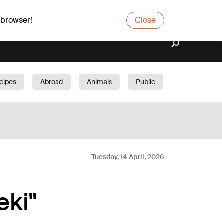
 browser!
Close
cipes
Abroad
Animals
Public
arden
Tuesday, 14 April, 2026
eki"