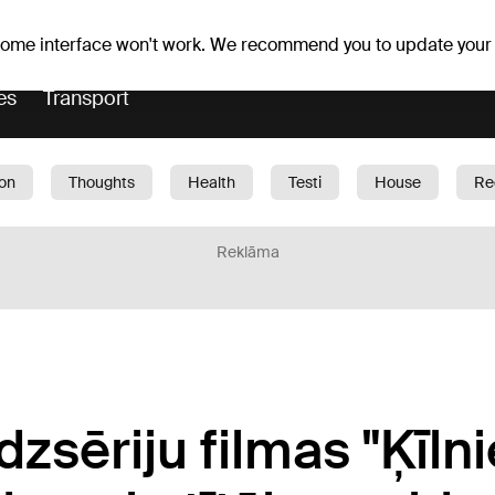
Weather forecast
Horoscopes
 some interface won't work. We recommend you to update your
es
Transport
ion
Thoughts
Health
Testi
House
Re
dren
Car
1188 play
Sport
Business
G
Reklāma
zsēriju filmas "Ķīlni