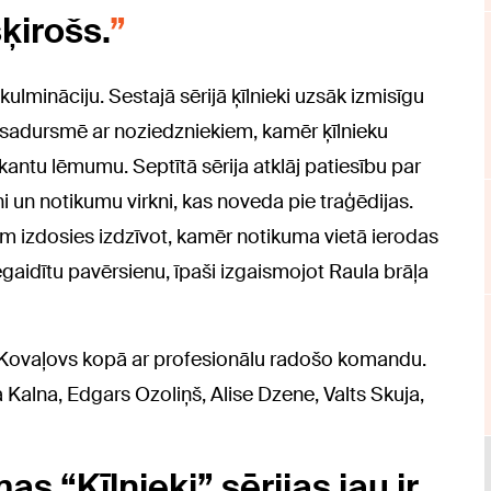
ķirošs.
ulmināciju. Sestajā sērijā ķīlnieki uzsāk izmisīgu
sadursmē ar noziedzniekiem, kamēr ķīlnieku
kantu lēmumu. Septītā sērija atklāj patiesību par
i un notikumu virkni, kas noveda pie traģēdijas.
kiem izdosies izdzīvot, kamēr notikuma vietā ierodas
gaidītu pavērsienu, īpaši izgaismojot Raula brāļa
ds Kovaļovs kopā ar profesionālu radošo komandu.
Kalna, Edgars Ozoliņš, Alise Dzene, Valts Skuja,
as “Ķīlnieki” sērijas jau ir