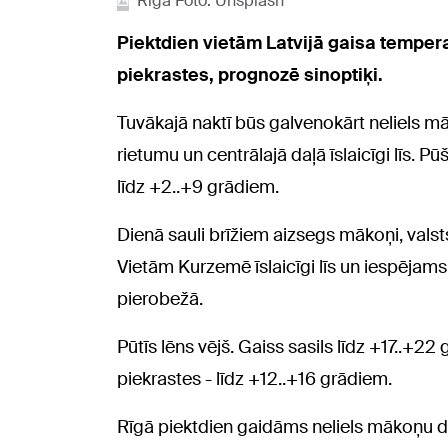
Rīga Foto: Unsplash
Piektdien vietām Latvijā gaisa temper
piekrastes, prognozē sinoptiķi.
Tuvākajā naktī būs galvenokārt neliels 
rietumu un centrālajā daļā īslaicīgi līs. 
līdz +2..+9 grādiem.
Dienā sauli brīžiem aizsegs mākoņi, val
Vietām Kurzemē īslaicīgi līs un iespējams
pierobežā.
Pūtīs lēns vējš. Gaiss sasils līdz +17..+2
piekrastes - līdz +12..+16 grādiem.
Rīgā piektdien gaidāms neliels mākoņu d