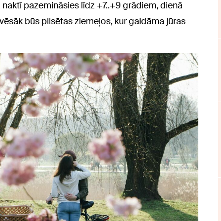
naktī pazemināsies līdz +7..+9 grādiem, dienā
vēsāk būs pilsētas ziemeļos, kur gaidāma jūras