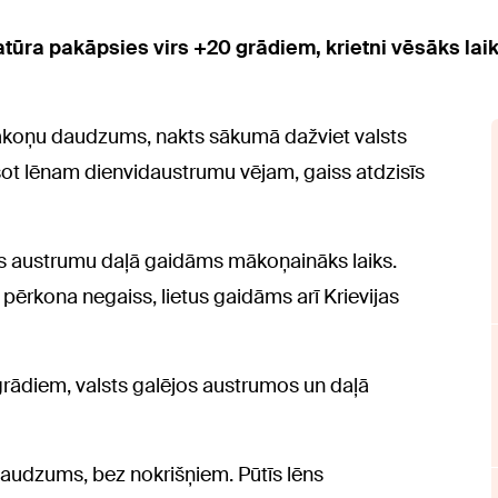
atūra pakāpsies virs +20 grādiem, krietni vēsāks lai
mākoņu daudzums, nakts sākumā dažviet valsts
Pūšot lēnam dienvidaustrumu vējam, gaiss atdzisīs
sts austrumu daļā gaidāms mākoņaināks laiks.
 pērkona negaiss, lietus gaidāms arī Krievijas
2 grādiem, valsts galējos austrumos un daļā
audzums, bez nokrišņiem. Pūtīs lēns