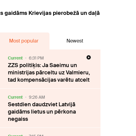
ks gaidāms Krievijas pierobežā un daļā
Most popular
Newest
Current
6:31 PM
ZZS politiķis: Ja Saeimu un
ministrijas pārceltu uz Valmieru,
tad kompensācijas varētu atcelt
Current
9:26 AM
Sestdien daudzviet Latvijā
gaidāms lietus un pērkona
negaiss