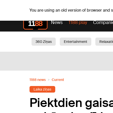
Sa, 08.08.2026.
+18
°C
Mudīte, Vladislava, Vladis
You are using an old version of browser and
News
1188 play
Compani
360 Ziņas
Entertainment
Relaxat
Current
Traffic
Beauty
Chil
1188 news
Current
Laika ziņas
Piektdien gais