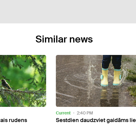
Similar news
Current
8:48 AM
t gaidāms lietus
Tuvākajā nedēļā tikai pāris die
gaidāms lietus