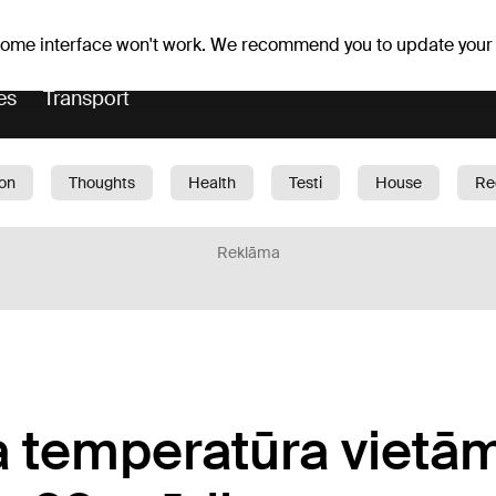
Weather forecast
Horoscopes
lavs
 some interface won't work. We recommend you to update your
es
Transport
ion
Thoughts
Health
Testi
House
Re
dren
Car
1188 play
Sport
Business
G
Reklāma
a temperatūra vietā