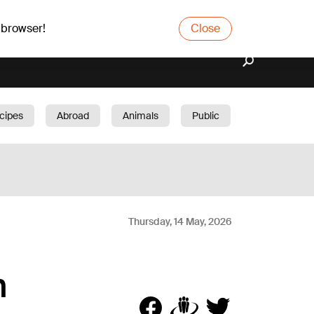
 browser!
Close
cipes
Abroad
Animals
Public
arden
Thursday, 14 May, 2026
m