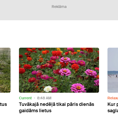
Reklāma
Relaxation
7:55 AM
Curre
nās
Kur peldēties? Siltākais ūdens jūrā
Eiro
saglabājas Vidzemes piekrastē
vilni