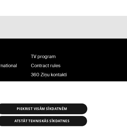
TV program
rnational
Contract rules
360 Ziņu kontakti
Helio Media
PIEKRIST VISĀM SĪKDATNĒM
ATSTĀT TEHNISKĀS SĪKDATNES