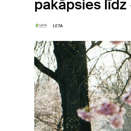
pakāpsies līdz
LETA