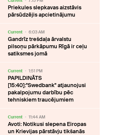
Current
7:15 PM
Priekules slepkavas aizstāvis
pārsūdzējis apcietinājumu
Current
6:03 AM
Gandrīz trešdaļa ārvalstu
pilsoņu pārkāpumu Rīgā ir ceļu
satiksmes jomā
Current
1:51 PM
PAPILDINĀTS
[15:40]:"Swedbank" atjaunojusi
pakalpojumu darbību pēc
tehniskiem traucējumiem
Current
11:44 AM
Avoti: Notikusi slepena Eiropas
un Krievijas pārstāvju tikšanās