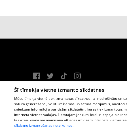
Vortal assistance service: e-mail -
info@1188.lv
Šī tīmekļa vietne izmanto sīkdatnes
Copyright © 2004-2026 SIA HELIO MEDIA.
Mūsu tīmekļa vietnē tiek izmantotas sīkdatnes, lai nodrošinātu un u
satura ģenerēšanai, veiktu reklāmas un satura mērījumus, auditorij
All rights reserved.
sniedzam informāciju par visām sīkdatnēm, kuras tiek izmantotas mū
interneta vietnes sadaļas. Lietotājam jebkurā brīdī ir iespēja piekrist
tās atsaukšana vai mainīšana attiecas uz visām interneta vietnes s
sīkdatņu izmantošanas noteikumos.