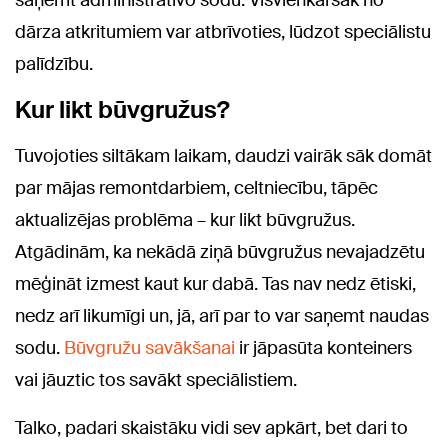
saņemt administratīvo sodu. Visvienkāršāk no
dārza atkritumiem var atbrīvoties, lūdzot speciālistu
palīdzību.
Kur likt būvgružus?
Tuvojoties siltākam laikam, daudzi vairāk sāk domāt
par mājas remontdarbiem, celtniecību, tāpēc
aktualizējas problēma – kur likt būvgružus.
Atgādinām, ka nekādā ziņā būvgružus nevajadzētu
mēģināt izmest kaut kur dabā. Tas nav nedz ētiski,
nedz arī likumīgi un, jā, arī par to var saņemt naudas
sodu.
Būvgružu savākšanai
ir jāpasūta konteiners
vai jāuztic tos savākt speciālistiem.
Talko, padari skaistāku vidi sev apkārt, bet dari to