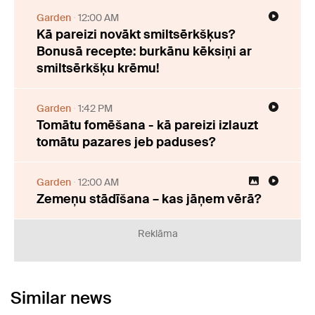
Garden
12:00 AM
Kā pareizi novākt smiltsērkšķus?
Bonusā recepte: burkānu kēksiņi ar
smiltsērkšķu krēmu!
Garden
1:42 PM
Tomātu fomēšana - kā pareizi izlauzt
tomātu pazares jeb paduses?
Garden
12:00 AM
Zemeņu stādīšana – kas jāņem vērā?
Reklāma
Similar news