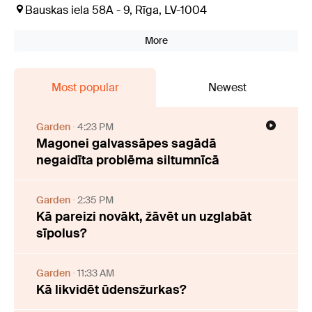
Bauskas iela 58A - 9, Rīga, LV-1004
More
Most popular
Newest
Garden
4:23 PM
Magonei galvassāpes sagādā
negaidīta problēma siltumnīcā
Garden
2:35 PM
Kā pareizi novākt, žāvēt un uzglabāt
sīpolus?
Garden
11:33 AM
Kā likvidēt ūdensžurkas?