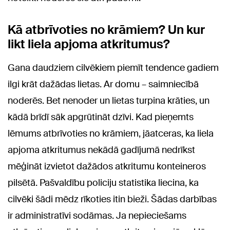
Kā atbrīvoties no krāmiem? Un kur
likt liela apjoma atkritumus?
Gana daudziem cilvēkiem piemīt tendence gadiem
ilgi krāt dažādas lietas. Ar domu – saimniecībā
noderēs. Bet nenoder un lietas turpina krāties, un
kādā brīdī sāk apgrūtināt dzīvi. Kad pieņemts
lēmums atbrīvoties no krāmiem, jāatceras, ka liela
apjoma atkritumus nekādā gadījumā nedrīkst
mēģināt izvietot dažādos atkritumu konteineros
pilsētā. Pašvaldību policiju statistika liecina, ka
cilvēki šādi mēdz rīkoties itin bieži. Šādas darbības
ir administratīvi sodāmas. Ja nepieciešams