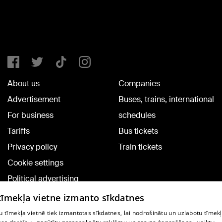
About us
Companies
Advertisement
Buses, trains, international
For business
schedules
Tariffs
Bus tickets
Privacy policy
Train tickets
Cookie settings
Political advertising
Cookie policy
 tīmekļa vietne izmanto sīkdatnes
Commenting terms
 tīmekļa vietnē tiek izmantotas sīkdatnes, lai nodrošinātu un uzlabotu tīmek