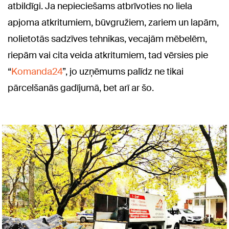
atbildīgi. Ja nepieciešams atbrīvoties no liela
apjoma atkritumiem, būvgružiem, zariem un lapām,
nolietotās sadzīves tehnikas, vecajām mēbelēm,
riepām vai cita veida atkritumiem, tad vērsies pie
“
Komanda24
”, jo uzņēmums palīdz ne tikai
pārcelšanās gadījumā, bet arī ar šo.