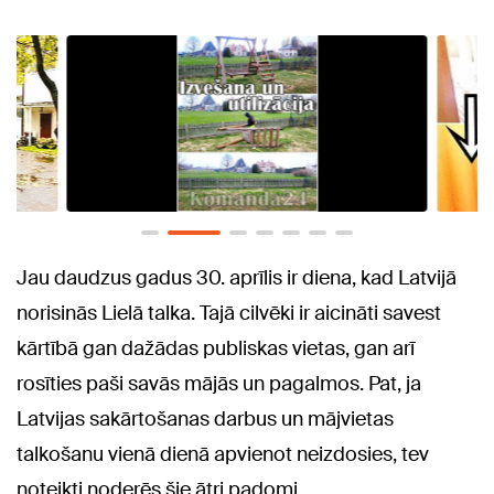
Jau daudzus gadus 30. aprīlis ir diena, kad Latvijā
norisinās Lielā talka. Tajā cilvēki ir aicināti savest
kārtībā gan dažādas publiskas vietas, gan arī
rosīties paši savās mājās un pagalmos. Pat, ja
Latvijas sakārtošanas darbus un mājvietas
talkošanu vienā dienā apvienot neizdosies, tev
noteikti noderēs šie ātri padomi.