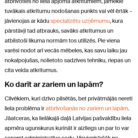
atbrīvoties no liela apjoma atkritumiem, jāmeklē
tuvākais atkritumu nodošanas punkts vai vēl ērtāk –
jāvienojas ar kādu
specializētu uzņēmumu
, kura
pārstāvji tad atbrauks, savāks atkritumus un
atbilstoši likuma normām tos utilizēs. Pie viena
varēsi nodot arī vecās mēbeles, kas savu laiku jau
nokalpojušas, nolietoto sadzīves tehniku, riepas un
cita veida atkritumus.
Ko darīt ar zariem un lapām?
Cilvēkiem, kuri dzīvo pilsētās, bet privātmājās nereti
liela problēma ir
atbrīvošanās no zariem un lapām
.
Jāatceras, ka lielākajā daļā Latvijas pašvaldību liela
apmēra ugunskurus kurināt ir aizliegs un par to var