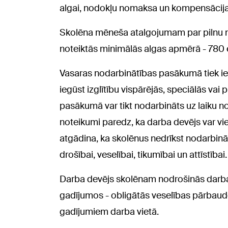
algai, nodokļu nomaksa un kompensācija
Skolēna mēneša atalgojumam par pilnu no
noteiktās minimālās algas apmērā - 780
Vasaras nodarbinātības pasākumā tiek ies
iegūst izglītību vispārējās, speciālās vai 
pasākumā var tikt nodarbināts uz laiku 
noteikumi paredz, ka darba devējs var vi
atgādina, ka skolēnus nedrīkst nodarbināt 
drošībai, veselībai, tikumībai un attīstībai.
Darba devējs skolēnam nodrošinās darba 
gadījumos - obligātās veselības pārbaudes
gadījumiem darba vietā.