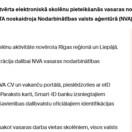
 atvērta elektroniskā skolēnu pieteikšanās vasaras
ETA noskaidroja Nodarbinātības valsts aģentūrā (NVA)
lēnu aktivitāte novērota Rīgas reģionā un Liepājā.
strācija dalībai NVA vasaras nodarbinātības
A CV un vakanču portālā, pieslēdzoties ar eID
 eParaksts karti, Smart-ID banku izsniegtajiem
avienības dalībvalstu oficiālajiem identifikācijas
iesakot vasaras darba vietas skolēniem, visos valsts