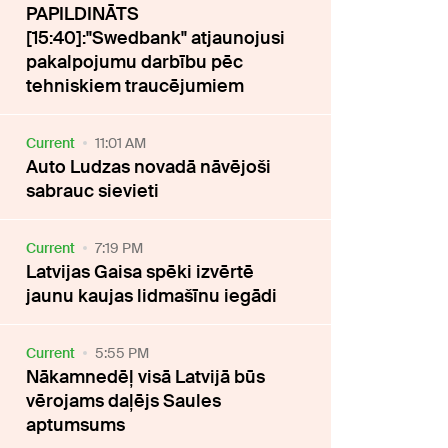
PAPILDINĀTS
[15:40]:"Swedbank" atjaunojusi
pakalpojumu darbību pēc
tehniskiem traucējumiem
Current
11:01 AM
Auto Ludzas novadā nāvējoši
sabrauc sievieti
Current
7:19 PM
Latvijas Gaisa spēki izvērtē
jaunu kaujas lidmašīnu iegādi
Current
5:55 PM
Nākamnedēļ visā Latvijā būs
vērojams daļējs Saules
aptumsums