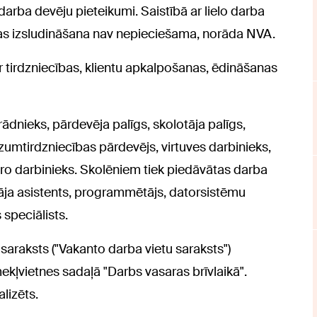
darba devēju pieteikumi. Saistībā ar lielo darba
tas izsludināšana nav nepieciešama, norāda NVA.
ir tirdzniecības, klientu apkalpošanas, ēdināšanas
rādnieks, pārdevēja palīgs, skolotāja palīgs,
zumtirdzniecības pārdevējs, virtuves darbinieks,
tro darbinieks. Skolēniem tiek piedāvātas darba
tāja asistents, programmētājs, datorsistēmu
 speciālists.
saraksts ("Vakanto darba vietu saraksts")
kļvietnes sadaļā "Darbs vasaras brīvlaikā".
alizēts.