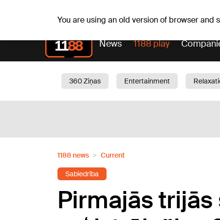
Su, 09.08.2026.
+24
°C
Genoveva, Madara, Gen
You are using an old version of browser and
News
1188 play
Compani
360 Ziņas
Entertainment
Relaxat
Current
Traffic
Beauty
Chil
1188 news
Current
Sabiedrība
Pirmajās trijā