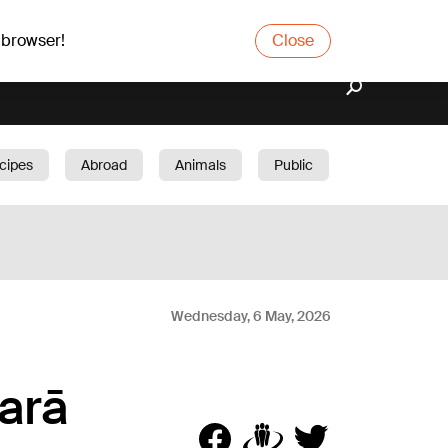
 browser!
Close
cipes
Abroad
Animals
Public
arden
Wednesday, 6 May, 2026
arā