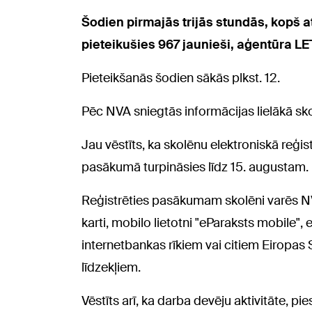
Šodien pirmajās trijās stundās, kopš
pieteikušies 967 jaunieši, aģentūra L
Pieteikšanās šodien sākās plkst. 12.
Pēc NVA sniegtās informācijas lielākā sko
Jau vēstīts, ka skolēnu elektroniskā reģi
pasākumā turpināsies līdz 15. augustam.
Reģistrēties pasākumam skolēni varēs NV
karti, mobilo lietotni "eParaksts mobile",
internetbankas rīkiem vai citiem Eiropas S
līdzekļiem.
Vēstīts arī, ka darba devēju aktivitāte, p