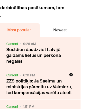
 nodarbinātības pasākumam, tam
.
Most popular
Newest
Current
9:26 AM
Sestdien daudzviet Latvijā
gaidāms lietus un pērkona
negaiss
Current
6:31 PM
ZZS politiķis: Ja Saeimu un
ministrijas pārceltu uz Valmieru,
tad kompensācijas varētu atcelt
Current
1:51 PM