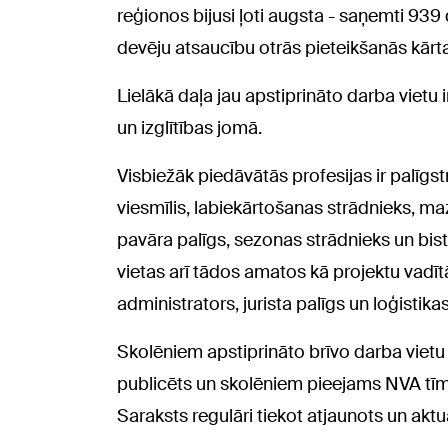
reģionos bijusi ļoti augsta - saņemti 939 
devēju atsaucību otrās pieteikšanās kār
Lielākā daļa jau apstiprināto darba vietu 
un izglītības jomā.
Visbiežāk piedāvātās profesijas ir palīgst
viesmīlis, labiekārtošanas strādnieks, ma
pavāra palīgs, sezonas strādnieks un bis
vietas arī tādos amatos kā projektu vadī
administrators, jurista palīgs un loģistikas
Skolēniem apstiprināto brīvo darba vietu 
publicēts un skolēniem pieejams NVA tīme
Saraksts regulāri tiekot atjaunots un aktu