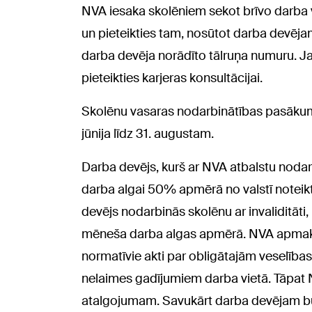
NVA iesaka skolēniem sekot brīvo darba 
un pieteikties tam, nosūtot darba devēja
darba devēja norādīto tālruņa numuru. J
pieteikties karjeras konsultācijai.
Skolēnu vasaras nodarbinātības pasākum
jūnija līdz 31. augustam.
Darba devējs, kurš ar NVA atbalstu noda
darba algai 50% apmērā no valstī notei
devējs nodarbinās skolēnu ar invaliditāti
mēneša darba algas apmērā. NVA apmaks
normatīvie akti par obligātajām veselība
nelaimes gadījumiem darba vietā. Tāpat N
atalgojumam. Savukārt darba devējam bū