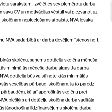
vietu sarakstam, izvēlēties sev piemērotu darbu
m savu CV un motivācijas vēstuli vai piezvanot uz
a skolēnam nepieciešams atbalsts, NVA iesaka
u NVA sadarbībā ar darba devējiem īstenos no 1.
rbinās skolēnu, saņems dotāciju skolēna mēneša
ktās minimālās mēneša darba algas.Ja darba
, NVA dotācija būs valstī noteiktās minimālās
ās veselības pārbaudi skolēnam, ja to paredz
s pārbaudēm, kā arī apdrošinās skolēnu pret
VA piešķirs arī dotāciju skolēna darba vadītāja
s jānodrošina līdzfinansējums skolēna darba