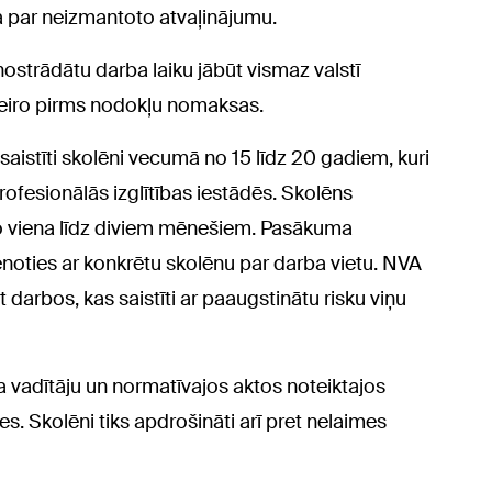
 par neizmantoto atvaļinājumu.
strādātu darba laiku jābūt vismaz valstī
 eiro pirms nodokļu nomaksas.
aistīti skolēni vecumā no 15 līdz 20 gadiem, kuri
profesionālās izglītības iestādēs. Skolēns
no viena līdz diviem mēnešiem. Pasākuma
enoties ar konkrētu skolēnu par darba vietu. NVA
darbos, kas saistīti ar paaugstinātu risku viņu
vadītāju un normatīvajos aktos noteiktajos
. Skolēni tiks apdrošināti arī pret nelaimes