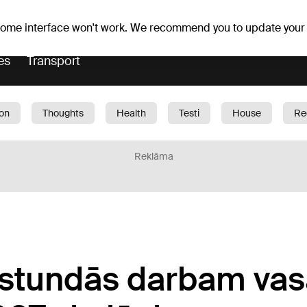
Weather forecast
Horoscopes
ovefa
 some interface won't work. We recommend you to update your
es
Transport
ion
Thoughts
Health
Testi
House
Re
dren
Car
1188 play
Sport
Business
G
Reklāma
s stundās darbam vas