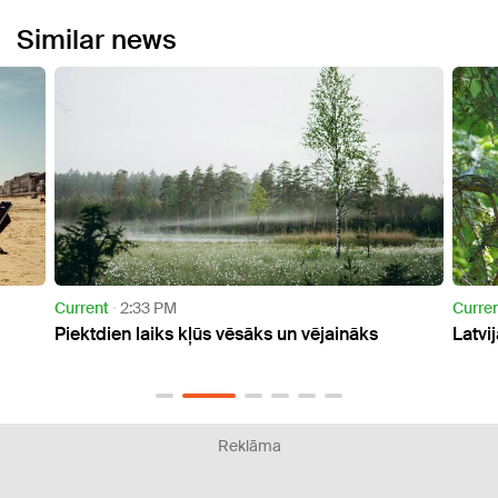
Similar news
Current
7:34 AM
 un vējaināks
Latvijā sākas solārais rudens
Reklāma