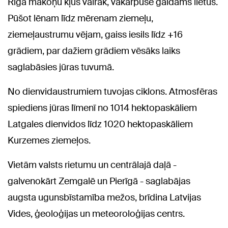
Rīgā mākoņu kļūs vairāk, vakarpusē gaidāms lietus.
Pūšot lēnam līdz mērenam ziemeļu,
ziemeļaustrumu vējam, gaiss iesils līdz +16
grādiem, par dažiem grādiem vēsāks laiks
saglabāsies jūras tuvumā.
No dienvidaustrumiem tuvojas ciklons. Atmosfēras
spiediens jūras līmenī no 1014 hektopaskāliem
Latgales dienvidos līdz 1020 hektopaskāliem
Kurzemes ziemeļos.
Vietām valsts rietumu un centrālajā daļā -
galvenokārt Zemgalē un Pierīgā - saglabājas
augsta ugunsbīstamība mežos, brīdina Latvijas
Vides, ģeoloģijas un meteoroloģijas centrs.