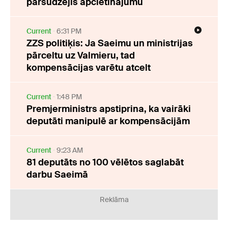
pārsūdzējis apcietinājumu
Current
6:31 PM
ZZS politiķis: Ja Saeimu un ministrijas
pārceltu uz Valmieru, tad
kompensācijas varētu atcelt
Current
1:48 PM
Premjerministrs apstiprina, ka vairāki
deputāti manipulē ar kompensācijām
Current
9:23 AM
81 deputāts no 100 vēlētos saglabāt
darbu Saeimā
Reklāma