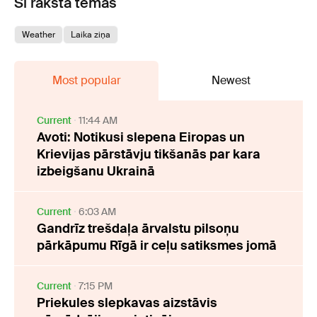
Šī raksta tēmas
Weather
Laika ziņa
Most popular
Newest
Current
11:44 AM
Avoti: Notikusi slepena Eiropas un
Krievijas pārstāvju tikšanās par kara
izbeigšanu Ukrainā
Current
6:03 AM
Gandrīz trešdaļa ārvalstu pilsoņu
pārkāpumu Rīgā ir ceļu satiksmes jomā
Current
7:15 PM
Priekules slepkavas aizstāvis