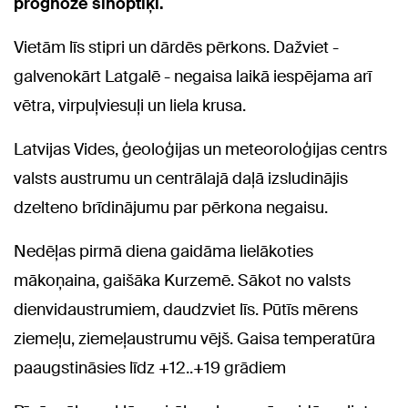
prognozē sinoptiķi.
Vietām līs stipri un dārdēs pērkons. Dažviet -
galvenokārt Latgalē - negaisa laikā iespējama arī
vētra, virpuļviesuļi un liela krusa.
Latvijas Vides, ģeoloģijas un meteoroloģijas centrs
valsts austrumu un centrālajā daļā izsludinājis
dzelteno brīdinājumu par pērkona negaisu.
Nedēļas pirmā diena gaidāma lielākoties
mākoņaina, gaišāka Kurzemē. Sākot no valsts
dienvidaustrumiem, daudzviet līs. Pūtīs mērens
ziemeļu, ziemeļaustrumu vējš. Gaisa temperatūra
paaugstināsies līdz +12..+19 grādiem