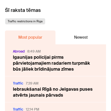
Šī raksta tēmas
Traffic restrictions in Riga
Most popular
Newest
Abroad
8:49 AM
Igaunijas policijai pirms
pārvietojamajiem radariem turpmāk
būs jāliek brīdinājuma zīmes
Traffic
7:39 AM
Iebraukšanai Rīgā no Jelgavas puses
atvērts jaunais pārvads
Traffic
12:14 PM