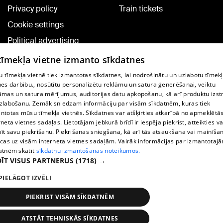
Privacy policy
Train tickets
Cookie settings
Political advertising
Cookie policy
 tīmekļa vietne izmanto sīkdatnes
Commenting terms
 tīmekļa vietnē tiek izmantotas sīkdatnes, lai nodrošinātu un uzlabotu tīmek
nes darbību., nosūtītu personalizētu reklāmu un satura ģenerēšanai, veiktu
āmas un satura mērījumus, auditorijas datu apkopošanu, kā arī produktu izst
TV program
zlabošanu. Zemāk sniedzam informāciju par visām sīkdatnēm, kuras tiek
Contract rules
ntotas mūsu tīmekļa vietnēs. Sīkdatnes var atšķirties atkarībā no apmeklētā
rneta vietnes sadaļas. Lietotājam jebkurā brīdī ir iespēja piekrist, atteikties va
360 Ziņu kontakti
īt savu piekrišanu. Piekrišanas sniegšana, kā arī tās atsaukšana vai mainīša
ecas uz visām interneta vietnes sadaļām. Vairāk informācijas par izmantotaj
Helio Media
atnēm skatīt
sīkdatņu izmantošanas noteikumos.
ĪT VISUS PARTNERUS
(1718) →
Vortal assistance service: e-mail -
info@1188.lv
PIELĀGOT IZVĒLI
Copyright © 2004-2026 SIA HELIO MEDIA.
All rights reserved.
PIEKRIST VISĀM SĪKDATNĒM
ATSTĀT TEHNISKĀS SĪKDATNES