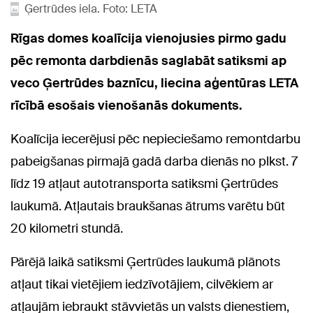
Ģertrūdes iela. Foto: LETA
Rīgas domes koalīcija vienojusies pirmo gadu
pēc remonta darbdienās saglabāt satiksmi ap
veco Ģertrūdes baznīcu, liecina aģentūras LETA
rīcībā esošais vienošanās dokuments.
Koalīcija iecerējusi pēc nepieciešamo remontdarbu
pabeigšanas pirmajā gadā darba dienās no plkst. 7
līdz 19 atļaut autotransporta satiksmi Ģertrūdes
laukumā. Atļautais braukšanas ātrums varētu būt
20 kilometri stundā.
Pārējā laikā satiksmi Ģertrūdes laukumā plānots
atļaut tikai vietējiem iedzīvotājiem, cilvēkiem ar
atļaujām iebraukt stāvvietās un valsts dienestiem,