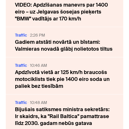
VIDEO: Apdzīšanas manevrs par 1400
eiro – uz Jelgavas šosejas pieķerts
"BMW" vadītājs ar 170 km/h
Traffic
2:26 PM
Gadiem atstāti novārtā un bīstami:
Valmieras novadā glābj nolietotos tiltus
Traffic
10:46 AM
Apdzīvotā vietā ar 125 km/h braucošs
motociklists tiek pie 1400 eiro soda un
paliek bez tiesībām
Traffic
10:48 AM
Bijušais satiksmes ministra sekretārs:
Ir skaidrs, ka "Rail Baltica" pamattrase
līdz 2030. gadam nebūs gatava