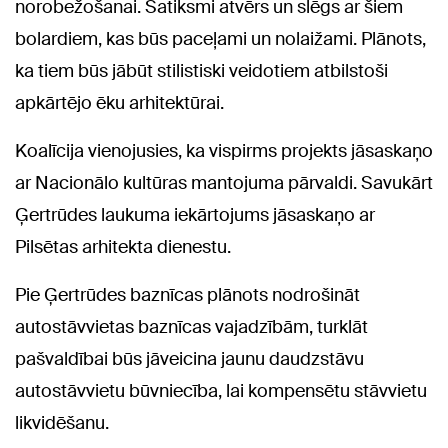
norobežošanai. Satiksmi atvērs un slēgs ar šiem
bolardiem, kas būs paceļami un nolaižami. Plānots,
ka tiem būs jābūt stilistiski veidotiem atbilstoši
apkārtējo ēku arhitektūrai.
Koalīcija vienojusies, ka vispirms projekts jāsaskaņo
ar Nacionālo kultūras mantojuma pārvaldi. Savukārt
Ģertrūdes laukuma iekārtojums jāsaskaņo ar
Pilsētas arhitekta dienestu.
Pie Ģertrūdes baznīcas plānots nodrošināt
autostāvvietas baznīcas vajadzībām, turklāt
pašvaldībai būs jāveicina jaunu daudzstāvu
autostāvvietu būvniecība, lai kompensētu stāvvietu
likvidēšanu.