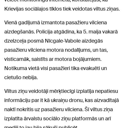
Krievijas sociālajos tīklos tiek veidotas viltus ziņas.
Vienā gadījumā izmantota pasažieru vilciena
aizdegšanās. Policija atgādina, ka 5. maija vakarā
dzelzceļa posmā Nīcgale-Vabole aizdegās
pasažieru vilciena motora nodalījums, un tas,
visticamāk, saistīts ar motora bojājumiem.
Notikuma vietā visi pasažieri tika evakuēti un
cietušo nebija.
Viltus ziņu veidotāji mērķtiecīgi izplatīja nepatiesu
informāciju par it kā ukraiņu dronu, kas aizvadītajā
naktī nokritis uz pasažieru vilciena. Šī viltus ziņa
izplatīta ārvalstu sociālo ziņu platformās un arī
mediji to jau bija sākuši publicēt.