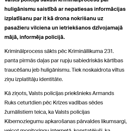
huligānismu saistībā ar nepatiesas informācijas
izplatīšanu par it kā drona nokrišanu uz
pasažieru vilciena un ietriekšanos dzīvojamajā
mājā, informēja policijā.
Kriminālprocess sākts pēc Krimināllikuma 231.
panta pirmās daļas par rupju sabiedriskās kārtības
traucēšanu jeb huligānismu. Tiek noskaidrota viltus
ziņu izplatītāju identitāte.
Kā ziņots, Valsts policijas priekšnieks Armands
Ruks ceturtdien pēc Krīzes vadības sēdes
žurnālistiem teica, ka Valsts policijas
Kibernoziegumu apkarošanas pārvaldes likumsargi,
veicot monitoringu internetā, konstatējuši, ka