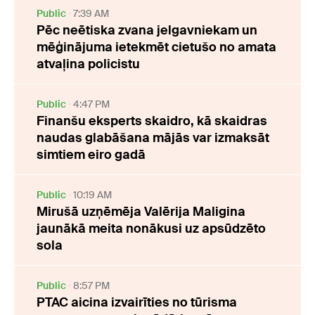
Public
7:39 AM
Pēc neētiska zvana jelgavniekam un
mēģinājuma ietekmēt cietušo no amata
atvaļina policistu
Public
4:47 PM
Finanšu eksperts skaidro, kā skaidras
naudas glabāšana mājās var izmaksāt
simtiem eiro gadā
Public
10:19 AM
Mirušā uzņēmēja Valērija Maligina
jaunākā meita nonākusi uz apsūdzēto
sola
Public
8:57 PM
PTAC aicina izvairīties no tūrisma