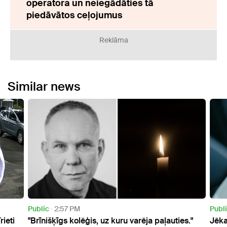
operatora un neiegādāties tā
piedāvātos ceļojumus
Reklāma
Similar news
Public
2:57 PM
Publi
ieti
"Brīnišķīgs kolēģis, uz kuru varēja paļauties."
Jēkab