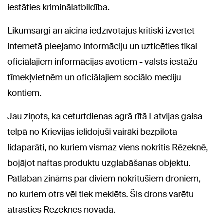
iestāties kriminālatbildība.
Likumsargi arī aicina iedzīvotājus kritiski izvērtēt
internetā pieejamo informāciju un uzticēties tikai
oficiālajiem informācijas avotiem - valsts iestāžu
tīmekļvietnēm un oficiālajiem sociālo mediju
kontiem.
Jau ziņots, ka ceturtdienas agrā rītā Latvijas gaisa
telpā no Krievijas ielidojuši vairāki bezpilota
lidaparāti, no kuriem vismaz viens nokritis Rēzeknē,
bojājot naftas produktu uzglabāšanas objektu.
Patlaban zināms par diviem nokritušiem droniem,
no kuriem otrs vēl tiek meklēts. Šis drons varētu
atrasties Rēzeknes novadā.