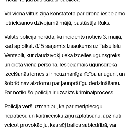
Vēl viena viltus ziņa konstatēta par drona iespējamo
ietriekšanos dzīvojamā mājā, pastāstīja Ruks.
Valsts policija norāda, ka incidents noticis 3. maijā,
kad ap plkst. 8.15 saņemts izsaukums uz Talsu ielu
Ventspilī, kur daudzīvokļu ēkā izcēlies ugunsgrēks
un cieta viena persona. Iespējamais ugunsgrēka
izcelšanās iemesls ir neuzmanīga rīcība ar uguni, un
šobrīd nav aizdomu par ļaunprātīgu dedzināšanu.
Par notikušo policijā ir uzsākts kriminālprocess.
Policija vērš uzmanību, ka par mērķtiecīgu
nepatiesu un kaitniecisku ziņu izplatīšanu, apzināti
veicot provokāciju, kas sēj bailes sabiedrībā, var