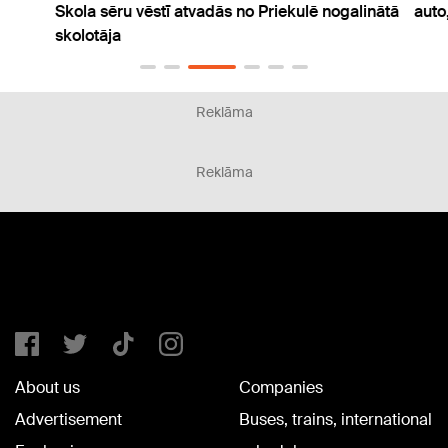
Skola sēru vēstī atvadās no Priekulē nogalinātā
auto,
skolotāja
Reklāma
Reklāma
About us
Companies
Advertisement
Buses, trains, international