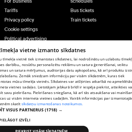
For business
schedules
Tariffs
Bus tickets
Privacy policy
Train tickets
Cookie settings
Political advertising
Cookie policy
 tīmekļa vietne izmanto sīkdatnes
Commenting terms
 tīmekļa vietnē tiek izmantotas sīkdatnes, lai nodrošinātu un uzlabotu tīmek
nes darbību., nosūtītu personalizētu reklāmu un satura ģenerēšanai, veiktu
āmas un satura mērījumus, auditorijas datu apkopošanu, kā arī produktu izst
TV program
zlabošanu. Zemāk sniedzam informāciju par visām sīkdatnēm, kuras tiek
Contract rules
ntotas mūsu tīmekļa vietnēs. Sīkdatnes var atšķirties atkarībā no apmeklētā
rneta vietnes sadaļas. Lietotājam jebkurā brīdī ir iespēja piekrist, atteikties va
360 Ziņu kontakti
īt savu piekrišanu. Piekrišanas sniegšana, kā arī tās atsaukšana vai mainīša
ecas uz visām interneta vietnes sadaļām. Vairāk informācijas par izmantotaj
Helio Media
atnēm skatīt
sīkdatņu izmantošanas noteikumos.
ĪT VISUS PARTNERUS
(1718) →
Vortal assistance service: e-mail -
info@1188.lv
PIELĀGOT IZVĒLI
Copyright © 2004-2026 SIA HELIO MEDIA.
All rights reserved.
PIEKRIST VISĀM SĪKDATNĒM