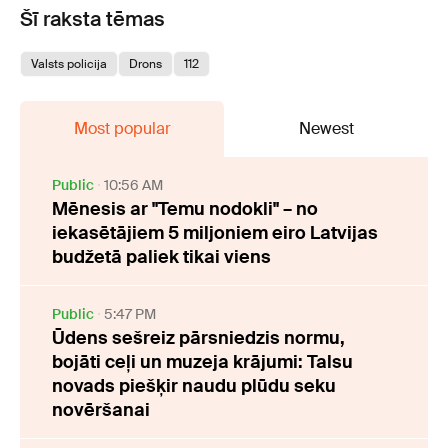
Šī raksta tēmas
Valsts policija
Drons
112
Most popular
Newest
Public
10:56 AM
Mēnesis ar "Temu nodokli" – no
iekasētājiem 5 miljoniem eiro Latvijas
budžetā paliek tikai viens
Public
5:47 PM
Ūdens sešreiz pārsniedzis normu,
bojāti ceļi un muzeja krājumi: Talsu
novads piešķir naudu plūdu seku
novēršanai