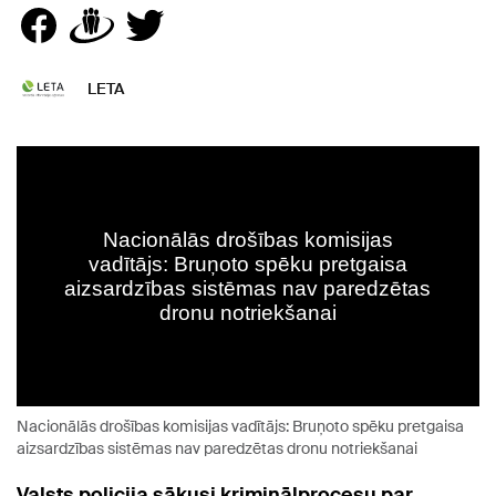
LETA
Nacionālās drošības komisijas vadītājs: Bruņoto spēku pretgaisa
aizsardzības sistēmas nav paredzētas dronu notriekšanai
Valsts policija sākusi kriminālprocesu par