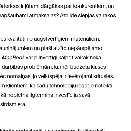
le
ierīces ir jūtami dārgākas par konkurentiem, un
neapšaubāmi atmaksājas? Atbilde slēpjas vairākos
būves kvalitāti no augstvērtīgiem materiāliem,
jauninājumiem un plaši atzīto nepārspējamo
s
MacBook
var pilnvērtīgi kalpot vairāk nekā
m darbības problēmām, kamēr budžeta klases
ēc nomaiņas, jo veiktspēja ir ievērojami kritusies.
m klientiem, ka šādu tehnoloģiju iegāde noteikti
t kā nopietna ilgtermiņa investīcija savā
 sirdsmierā.