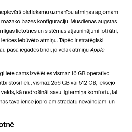
ieži nepievērš pietiekamu uzmanību atmiņas apjomam
pašu mazāko bāzes konfigurāciju. Mūsdienās augstas
mīgas lietotnes un sistēmas atjauninājumi ļoti ātri,
 ierīces iebūvēto atmiņu. Tāpēc ir stratēģiski
au pašā iegādes brīdī, jo vēlāk atmiņu
Apple
 ieteicams izvēlēties vismaz 16 GB operatīvo
bilstoši lielu, vismaz 256 GB vai 512 GB, iekšējo
 veids, kā nodrošināt savu ilgtermiņa komfortu, lai
nas tava ierīce joprojām strādātu nevainojami un
kotnē