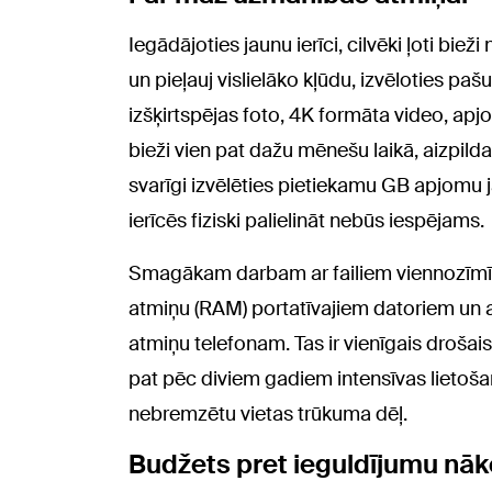
Iegādājoties jaunu ierīci, cilvēki ļoti b
un pieļauj vislielāko kļūdu, izvēloties 
izšķirtspējas foto, 4K formāta video, apjo
bieži vien pat dažu mēnešu laikā, aizpilda
svarīgi izvēlēties pietiekamu GB apjomu j
ierīcēs fiziski palielināt nebūs iespējams.
Smagākam darbam ar failiem viennozīmīgi
atmiņu (RAM) portatīvajiem datoriem un at
atmiņu telefonam. Tas ir vienīgais drošais
pat pēc diviem gadiem intensīvas lietoša
nebremzētu vietas trūkuma dēļ.
Budžets pret ieguldījumu nā