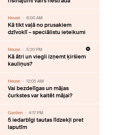
risinājumi vairs nestrādā
House
8:00 AM
Kā tikt vaļā no prusakiem
dzīvoklī – speciālistu ieteikumi
House
5:20 PM
Kā ātri un viegli izņemt ķiršiem
kauliņus?
House
12:05 AM
Vai bezdelīgas un mājas
čurkstes var kaitēt mājai?
Garden
4:17 PM
5 iedarbīgi tautas līdzekļi pret
laputīm