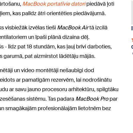
kārtošanu,
MacBook portatīvie datori
piedāvā ļoti
em, kas palīdz ātri orientēties piedāvājumā.
s visbiežāk izvēlas tieši
MacBook Air
tā izcilā
ntilatoriem un īpaši plānā dizaina dēļ.
 - līdz pat 18 stundām, kas ļauj brīvi darboties,
s garumā, pat aizmirstot lādētāju mājās.
mmētāji un video montētāji nešaubīgi dod
izveidots ar pamatīgām rezervēm, lai nodrošinātu
udu ar savu jauno procesoru arhitektūru, spilgtāku
 dzesēšanas sistēmu. Tas padara
MacBook Pro
par
m un smagākajām profesionālajām lietotnēm bez