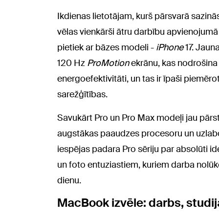
Ikdienas lietotājam, kurš pārsvarā sazinās
vēlas vienkārši ātru darbību apvienojumā ar
pietiek ar bāzes modeli -
iPhone
17. Jauna
120 Hz
ProMotion
ekrānu, kas nodrošina 
energoefektivitāti, un tas ir īpaši piemēr
sarežģītības.
Savukārt Pro un Pro Max modeļi jau pārstā
augstākas paaudzes procesoru un uzlabo
iespējas padara Pro sēriju par absolūti id
un foto entuziastiem, kuriem darba nolū
dienu.
MacBook izvēle: darbs, studija