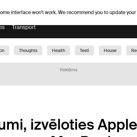
Weather forecast
Horoscopes
 some interface won't work. We recommend you to update your
es
Transport
ion
Thoughts
Health
Testi
House
Re
dren
Car
1188 play
Sport
Business
G
Reklāma
kumi, izvēloties Appl