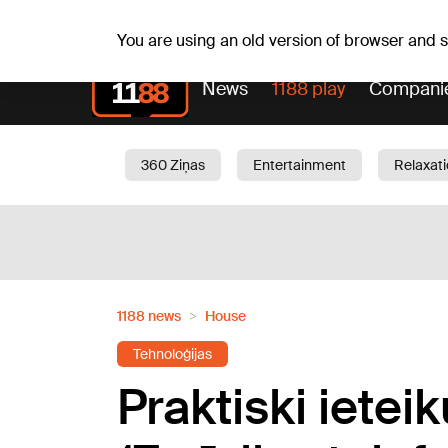
Fr, 07.08.2026.
+20
°C
Alfrēds, Fredis, Madars
You are using an old version of browser and
News
1188 play
Compani
360 Ziņas
Entertainment
Relaxat
Current
Traffic
Beauty
Chil
1188 news
House
Tehnoloģijas
Praktiski ietei