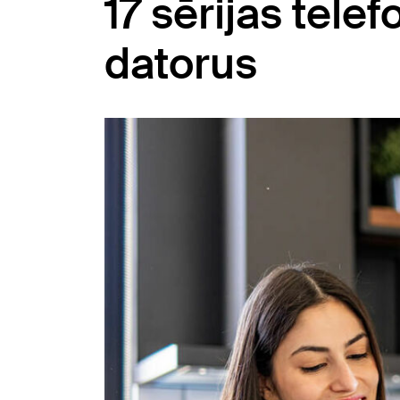
17 sērijas tel
datorus