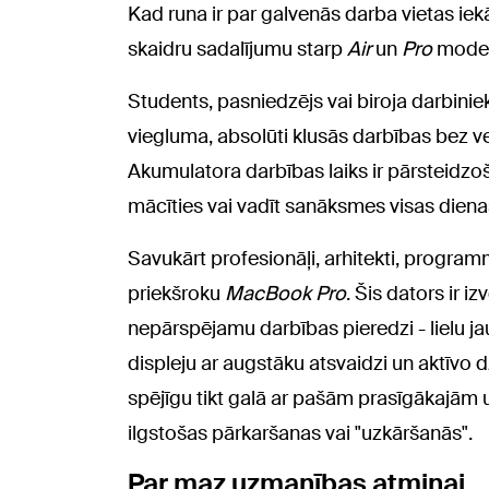
Kad runa ir par galvenās darba vietas ie
skaidru sadalījumu starp
Air
un
Pro
modeļi
Students, pasniedzējs vai biroja darbiniek
viegluma, absolūti klusās darbības bez ve
Akumulatora darbības laiks ir pārsteidzošs
mācīties vai vadīt sanāksmes visas diena
Savukārt profesionāļi, arhitekti, progra
priekšroku
MacBook Pro
. Šis dators ir 
nepārspējamu darbības pieredzi - lielu ja
displeju ar augstāku atsvaidzi un aktīvo
spējīgu tikt galā ar pašām prasīgākajā
ilgstošas pārkaršanas vai "uzkāršanās".
Par maz uzmanības atmiņai