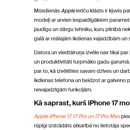
Mūsdienās
Apple
ierīču klāsts ir kļuvis p
modeļi ar arvien iespaidīgākiem parametr
jaudīgu un dārgu tehniku, kuru pilnībā nek
galā ar reālajām ikdienas vajadzībām u
Datora un viedtālruņa izvēle nav tikai par
un produktivitāti turpmāko gadu garumā. P
par to, kā izvēlēties savam dzīves un dar
ikdienas telefona un beidzot ar galveno 
nevajadzīgām funkcijām.
Kā saprast, kurš iPhone 17 mod
Apple iPhone 17, 17 Pro un 17 Pro Max
pied
rūpīgi izstrādāts atkarībā no lietotāja sp