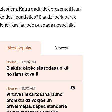
ntuziastiem. Katru gadu tiek prezentēti jauni
ko tieši iegādāties? Daudzi pērk pārāk
ierīci, kas jau pēc pusgada nespēj tikt
Most popular
Newest
House
12:24 PM
Blaktis: kāpēc tās rodas un kā
no tām tikt vaļā
House
11:30 AM
Virtuves iekārtošana jauno
projektu dzīvokļos un
privātmājās: kāpēc standarta