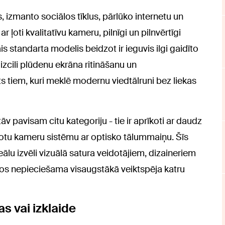
, izmanto sociālos tīklus, pārlūko internetu un
 ļoti kvalitatīvu kameru, pilnīgi un pilnvērtīgi
is standarta modelis beidzot ir ieguvis ilgi gaidīto
izcili plūdenu ekrāna ritināšanu un
ots tiem, kuri meklē modernu viedtālruni bez liekas
v pavisam citu kategoriju - tie ir aprīkoti ar daudz
tu kameru sistēmu ar optisko tālummaiņu. Šīs
eālu izvēli vizuālā satura veidotājiem, dizaineriem
kos nepieciešama visaugstākā veiktspēja katru
s vai izklaide