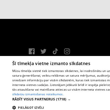
Vortal assistance service: e-mail -
info@1188.lv
Šī tīmekļa vietne izmanto sīkdatnes
Copyright © 2004-2026 SIA HELIO MEDIA.
Mūsu tīmekļa vietnē tiek izmantotas sīkdatnes, lai nodrošinātu un u
satura ģenerēšanai, veiktu reklāmas un satura mērījumus, auditorij
All rights reserved.
sniedzam informāciju par visām sīkdatnēm, kuras tiek izmantotas mū
interneta vietnes sadaļas. Lietotājam jebkurā brīdī ir iespēja piekrist
tās atsaukšana vai mainīšana attiecas uz visām interneta vietnes s
sīkdatņu izmantošanas noteikumos.
RĀDĪT VISUS PARTNERUS
(1718) →
PIELĀGOT IZVĒLI