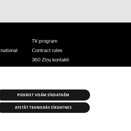
TV program
rnational
Contract rules
360 Ziņu kontakti
Helio Media
PIEKRIST VISĀM SĪKDATNĒM
ATSTĀT TEHNISKĀS SĪKDATNES