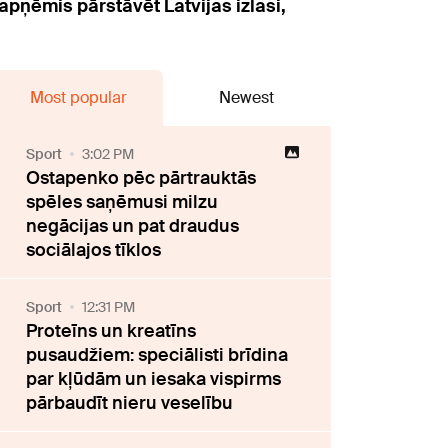
pņēmis pārstāvēt Latvijas izlasi,
Most popular
Newest
Sport
3:02 PM
Ostapenko pēc pārtrauktās
spēles saņēmusi milzu
negācijas un pat draudus
sociālajos tīklos
Sport
12:31 PM
Proteīns un kreatīns
pusaudžiem: speciālisti brīdina
par kļūdām un iesaka vispirms
pārbaudīt nieru veselību