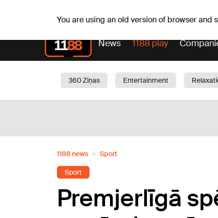
Fr, 07.08.2026.
+20
°C
Alfrēds, Fredis, Madars
You are using an old version of browser and
News
1188 play
Compani
360 Ziņas
Entertainment
Relaxat
Current
Traffic
Beauty
Chil
1188 news
Sport
Sport
Premjerlīgā sp