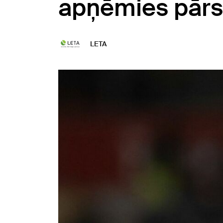
apņēmies pārstā
LETA