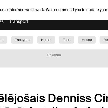
Weather forecast
Horoscopes
 some interface won't work. We recommend you to update your
es
Transport
ion
Thoughts
Health
Testi
House
Re
dren
Car
1188 play
Sport
Business
G
Reklāma
ēlējošais Denniss Ci