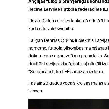
Anglijas futbola premjerlīgas komandā
liecina Latvijas Futbola federācijas (L
Līdzko Cirkins dosies laukumā oficiālā Lat
kādu citu valstsvienību.
Lai gan Denniss Cirkins ir piekritis Latvi
nometnē, futbola pilsonības mainīšanas k
dokumentu sagatavošana prasa laiku. Šobr
debitēt Latvijas izlasē, bet ļauj oficiāli i
"Sunderland", ko LFF šoreiz arī izdarīja.
Pašlaik 23 gadus vecais kreisās malas aizs
izlasēs.