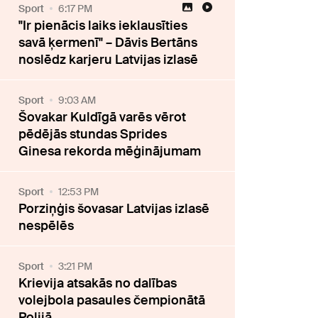
Sport
6:17 PM
"Ir pienācis laiks ieklausīties
savā ķermenī" – Dāvis Bertāns
noslēdz karjeru Latvijas izlasē
Sport
9:03 AM
Šovakar Kuldīgā varēs vērot
pēdējās stundas Sprides
Ginesa rekorda mēģinājumam
Sport
12:53 PM
Porziņģis šovasar Latvijas izlasē
nespēlēs
Sport
3:21 PM
Krievija atsakās no dalības
volejbola pasaules čempionātā
Polijā