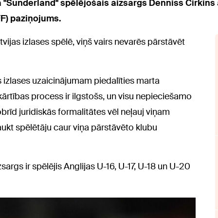
 "Sunderland" spēlējošais aizsargs Denniss Cirkins a
FF) paziņojums.
vijas izlases spēlē, viņš vairs nevarēs pārstāvēt
jas izlases uzaicinājumam piedalīties marta
ārtības process ir ilgstošs, un visu nepieciešamo
īd juridiskās formalitātes vēl neļauj viņam
zsaukt spēlētāju caur viņa pārstāvēto klubu
args ir spēlējis Anglijas U-16, U-17, U-18 un U-20