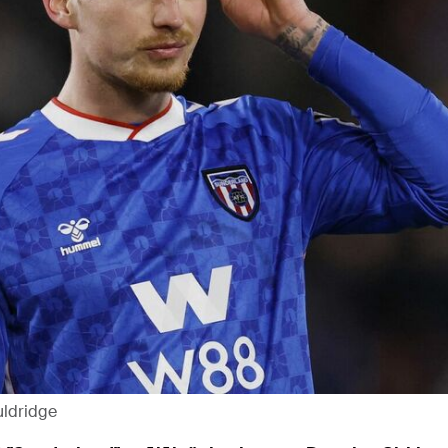
uldridge