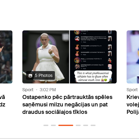
Sport
3:21 PM
Sport
les
Krievija atsakās no dalības
Vītol
at
volejbola pasaules čempionātā
vīrie
Polijā