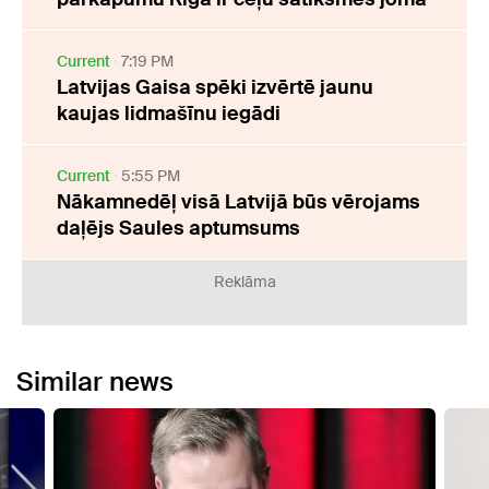
Current
7:19 PM
Latvijas Gaisa spēki izvērtē jaunu
kaujas lidmašīnu iegādi
Current
5:55 PM
Nākamnedēļ visā Latvijā būs vērojams
daļējs Saules aptumsums
Reklāma
Similar news