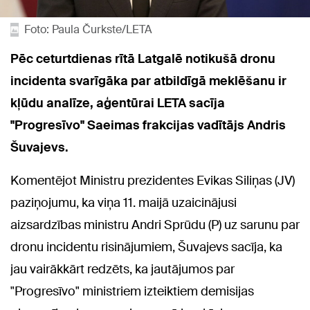
Foto: Paula Čurkste/LETA
Pēc ceturtdienas rītā Latgalē notikušā dronu
incidenta svarīgāka par atbildīgā meklēšanu ir
kļūdu analīze, aģentūrai LETA sacīja
"Progresīvo" Saeimas frakcijas vadītājs Andris
Šuvajevs.
Komentējot Ministru prezidentes Evikas Siliņas (JV)
paziņojumu, ka viņa 11. maijā uzaicinājusi
aizsardzības ministru Andri Sprūdu (P) uz sarunu par
dronu incidentu risinājumiem, Šuvajevs sacīja, ka
jau vairākkārt redzēts, ka jautājumos par
"Progresīvo" ministriem izteiktiem demisijas