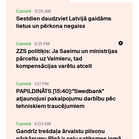
Current
9:26 AM
Sestdien daudzviet Latvijā gaidāms
lietus un pērkona negaiss
Current
6:31 PM
ZZS politiķis: Ja Saeimu un ministrijas
pārceltu uz Valmieru, tad
kompensācijas varētu atcelt
Current
1:51 PM
PAPILDINĀTS [15:40]:"Swedbank"
atjaunojusi pakalpojumu darbību pēc
tehniskiem traucējumiem
Current
6:03 AM
Gandrīz trešdaļa ārvalstu pilsoņu
pārkāpumu Rīgā ir ceļu satiksmes jomā