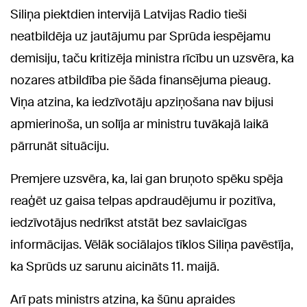
Siliņa piektdien intervijā Latvijas Radio tieši
neatbildēja uz jautājumu par Sprūda iespējamu
demisiju, taču kritizēja ministra rīcību un uzsvēra, ka
nozares atbildība pie šāda finansējuma pieaug.
Viņa atzina, ka iedzīvotāju apziņošana nav bijusi
apmierinoša, un solīja ar ministru tuvākajā laikā
pārrunāt situāciju.
Premjere uzsvēra, ka, lai gan bruņoto spēku spēja
reaģēt uz gaisa telpas apdraudējumu ir pozitīva,
iedzīvotājus nedrīkst atstāt bez savlaicīgas
informācijas. Vēlāk sociālajos tīklos Siliņa pavēstīja,
ka Sprūds uz sarunu aicināts 11. maijā.
Arī pats ministrs atzina, ka šūnu apraides