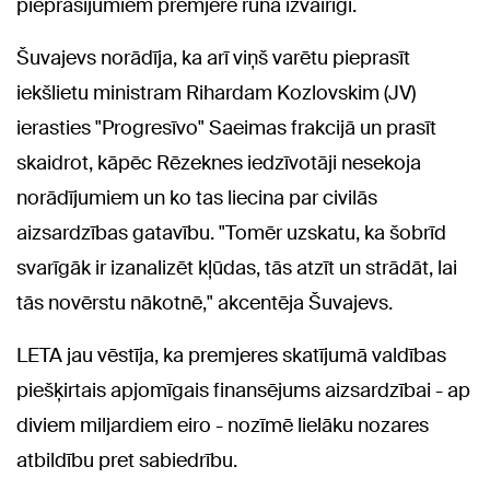
pieprasījumiem premjere runā izvairīgi.
Šuvajevs norādīja, ka arī viņš varētu pieprasīt
iekšlietu ministram Rihardam Kozlovskim (JV)
ierasties "Progresīvo" Saeimas frakcijā un prasīt
skaidrot, kāpēc Rēzeknes iedzīvotāji nesekoja
norādījumiem un ko tas liecina par civilās
aizsardzības gatavību. "Tomēr uzskatu, ka šobrīd
svarīgāk ir izanalizēt kļūdas, tās atzīt un strādāt, lai
tās novērstu nākotnē," akcentēja Šuvajevs.
LETA jau vēstīja, ka premjeres skatījumā valdības
piešķirtais apjomīgais finansējums aizsardzībai - ap
diviem miljardiem eiro - nozīmē lielāku nozares
atbildību pret sabiedrību.