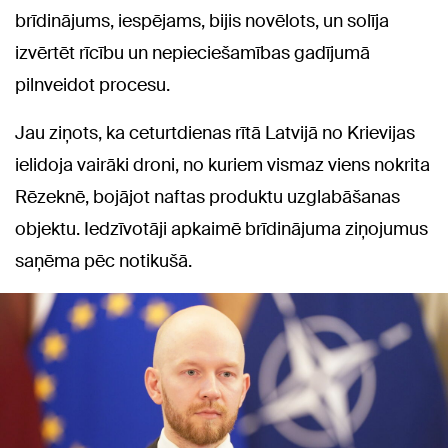
brīdinājums, iespējams, bijis novēlots, un solīja
izvērtēt rīcību un nepieciešamības gadījumā
pilnveidot procesu.
Jau ziņots, ka ceturtdienas rītā Latvijā no Krievijas
ielidoja vairāki droni, no kuriem vismaz viens nokrita
Rēzeknē, bojājot naftas produktu uzglabāšanas
objektu. Iedzīvotāji apkaimē brīdinājuma ziņojumus
saņēma pēc notikušā.