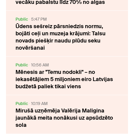
vecāku pabalstu līdz 70% no algas
Public
5:47 PM
Ūdens sešreiz pārsniedzis normu,
bojāti ceļi un muzeja krājumi: Talsu
novads piešķir naudu plūdu seku
novēršanai
Public
10:56 AM
Mēnesis ar "Temu nodokli" – no
iekasētājiem 5 miljoniem eiro Latvijas
budžetā paliek tikai viens
Public
10:19 AM
Mirušā uzņēmēja Valērija Maligina
jaunākā meita nonākusi uz apsūdzēto
sola