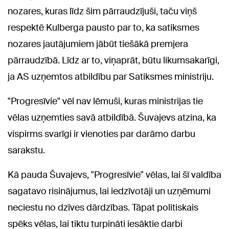
nozares, kuras līdz šim pārraudzījuši, taču viņš
respektē Kulberga pausto par to, ka satiksmes
nozares jautājumiem jābūt tiešākā premjera
pārraudzībā. Līdz ar to, viņaprāt, būtu likumsakarīgi,
ja AS uzņemtos atbildību par Satiksmes ministriju.
"Progresīvie" vēl nav lēmuši, kuras ministrijas tie
vēlas uzņemties savā atbildībā. Šuvajevs atzina, ka
vispirms svarīgi ir vienoties par darāmo darbu
sarakstu.
Kā pauda Šuvajevs, "Progresīvie" vēlas, lai šī valdība
sagatavo risinājumus, lai iedzīvotāji un uzņēmumi
neciestu no dzīves dārdzības. Tāpat politiskais
spēks vēlas, lai tiktu turpināti iesāktie darbi