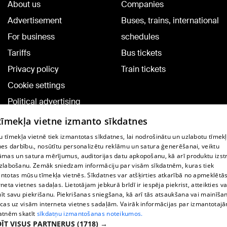
About us
Companies
Advertisement
Buses, trains, international
For business
schedules
Tariffs
Bus tickets
Privacy policy
Train tickets
Cookie settings
Political advertising
Cookie policy
 tīmekļa vietne izmanto sīkdatnes
Commenting terms
 tīmekļa vietnē tiek izmantotas sīkdatnes, lai nodrošinātu un uzlabotu tīmek
nes darbību., nosūtītu personalizētu reklāmu un satura ģenerēšanai, veiktu
āmas un satura mērījumus, auditorijas datu apkopošanu, kā arī produktu izst
TV program
zlabošanu. Zemāk sniedzam informāciju par visām sīkdatnēm, kuras tiek
Contract rules
ntotas mūsu tīmekļa vietnēs. Sīkdatnes var atšķirties atkarībā no apmeklētā
rneta vietnes sadaļas. Lietotājam jebkurā brīdī ir iespēja piekrist, atteikties va
360 Ziņu kontakti
īt savu piekrišanu. Piekrišanas sniegšana, kā arī tās atsaukšana vai mainīša
ecas uz visām interneta vietnes sadaļām. Vairāk informācijas par izmantotaj
Helio Media
atnēm skatīt
sīkdatņu izmantošanas noteikumos.
ĪT VISUS PARTNERUS
(1718) →