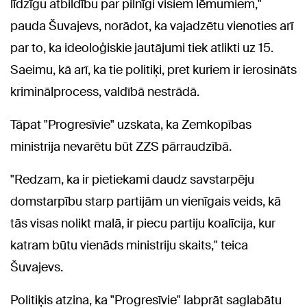
līdzīgu atbildību par pilnīgi visiem lēmumiem,"
pauda Šuvajevs, norādot, ka vajadzētu vienoties arī
par to, ka ideoloģiskie jautājumi tiek atlikti uz 15.
Saeimu, kā arī, ka tie politiķi, pret kuriem ir ierosināts
kriminālprocess, valdībā nestrādā.
Tāpat "Progresīvie" uzskata, ka Zemkopības
ministrija nevarētu būt ZZS pārraudzībā.
"Redzam, ka ir pietiekami daudz savstarpēju
domstarpību starp partijām un vienīgais veids, kā
tās visas nolikt malā, ir piecu partiju koalīcija, kur
katram būtu vienāds ministriju skaits," teica
Šuvajevs.
Politiķis atzina, ka "Progresīvie" labprāt saglabātu