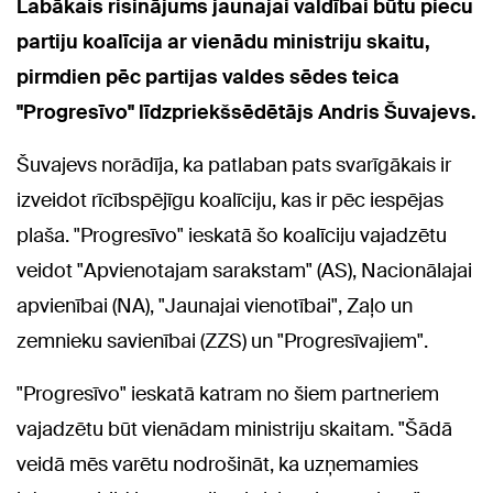
Labākais risinājums jaunajai valdībai būtu piecu
partiju koalīcija ar vienādu ministriju skaitu,
pirmdien pēc partijas valdes sēdes teica
"Progresīvo" līdzpriekšsēdētājs Andris Šuvajevs.
Šuvajevs norādīja, ka patlaban pats svarīgākais ir
izveidot rīcībspējīgu koalīciju, kas ir pēc iespējas
plaša. "Progresīvo" ieskatā šo koalīciju vajadzētu
veidot "Apvienotajam sarakstam" (AS), Nacionālajai
apvienībai (NA), "Jaunajai vienotībai", Zaļo un
zemnieku savienībai (ZZS) un "Progresīvajiem".
"Progresīvo" ieskatā katram no šiem partneriem
vajadzētu būt vienādam ministriju skaitam. "Šādā
veidā mēs varētu nodrošināt, ka uzņemamies