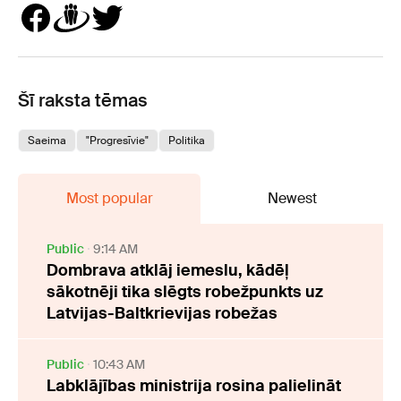
Šī raksta tēmas
Saeima
"Progresīvie"
Politika
Most popular
Newest
Public
9:14 AM
Dombrava atklāj iemeslu, kādēļ
sākotnēji tika slēgts robežpunkts uz
Latvijas-Baltkrievijas robežas
Public
10:43 AM
Labklājības ministrija rosina palielināt