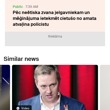
Public
7:39 AM
Pēc neētiska zvana jelgavniekam un
mēģinājuma ietekmēt cietušo no amata
atvaļina policistu
Reklāma
Similar news