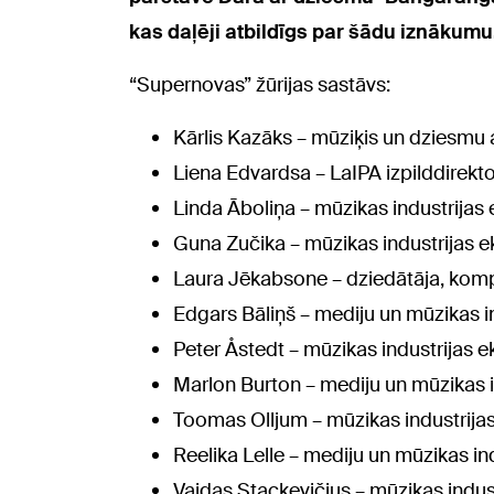
kas daļēji atbildīgs par šādu iznākumu
“Supernovas” žūrijas sastāvs:
Kārlis Kazāks – mūziķis un dziesmu au
Liena Edvardsa – LaIPA izpilddirekto
Linda Āboliņa – mūzikas industrija
Guna Zučika – mūzikas industrijas 
Laura Jēkabsone – dziedātāja, kom
Edgars Bāliņš – mediju un mūzikas i
Peter Åstedt – mūzikas industrijas e
Marlon Burton – mediju un mūzikas in
Toomas Olljum – mūzikas industrijas
Reelika Lelle – mediju un mūzikas in
Vaidas Stackevičius – mūzikas indus