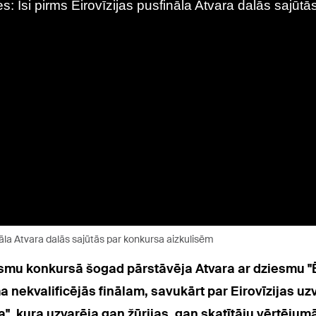
ināla Atvara dalās sajūtās par konkursa aizkulisēm
iesmu konkursā šogad pārstāvēja Atvara ar dziesmu "Ē
nekvalificējās finālam, savukārt par Eirovīzijas uz
 kura uzvarēja gan žūrijas, gan skatītāju vērtējumā