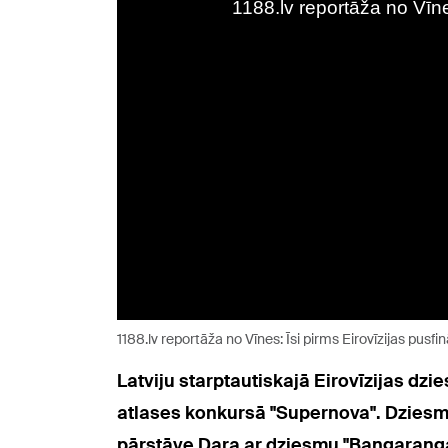
1188.lv reportāža no Vīnes: Īsi pirms Eirovīzijas pusf
Latviju starptautiskajā Eirovīzijas dz
atlases konkursā "Supernova". Dziesma 
pārstāve Dara ar dziesmu "Bangaranga",