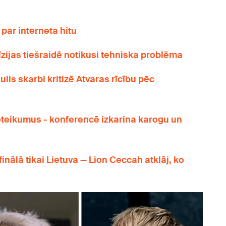
par interneta hitu
zijas tiešraidē notikusi tehniska problēma
gulis skarbi kritizē Atvaras rīcību pēc
oteikumus - konferencē izkarina karogu un
 finālā tikai Lietuva — Lion Ceccah atklāj, ko