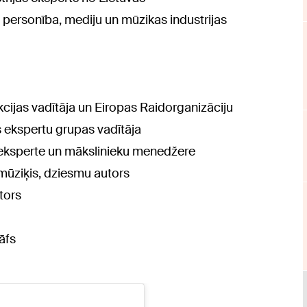
personība, mediju un mūzikas industrijas
cijas vadītāja un Eiropas Raidorganizāciju
s ekspertu grupas vadītāja
s eksperte un mākslinieku menedžere
 mūziķis, dziesmu autors
tors
āfs