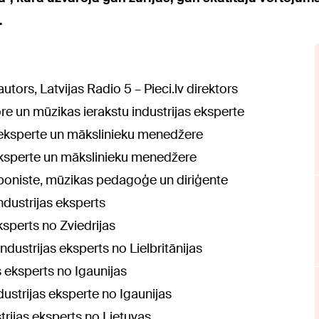
.
tors, Latvijas Radio 5 – Pieci.lv direktors
re un mūzikas ierakstu industrijas eksperte
s eksperte un mākslinieku menedžere
eksperte un mākslinieku menedžere
poniste, mūzikas pedagoģe un diriģente
ndustrijas eksperts
ksperts no Zviedrijas
dustrijas eksperts no Lielbritānijas
 eksperts no Igaunijas
dustrijas eksperte no Igaunijas
trijas eksperts no Lietuvas