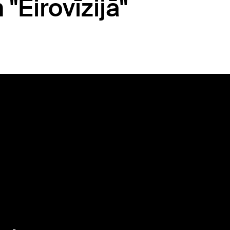
"Eirovīzijā"