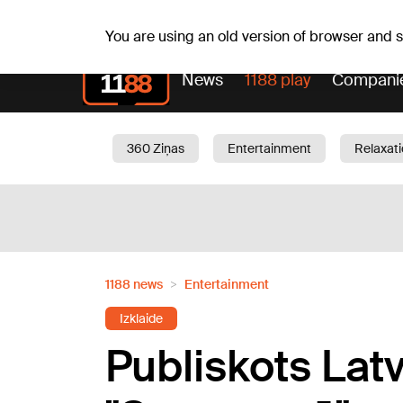
Fr, 07.08.2026.
+18
°C
Alfrēds, Fredis, Madars
You are using an old version of browser and
News
1188 play
Compani
360 Ziņas
Entertainment
Relaxat
Current
Traffic
Beauty
Chil
1188 news
Entertainment
Izklaide
Publiskots Latv