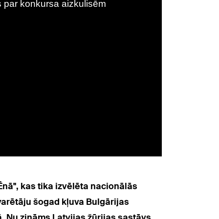
nā", kas tika izvēlēta nacionālās
varētāju šogad kļuva Bulgārijas
. Nu zināms Latvijas žūrijas sastāvs,