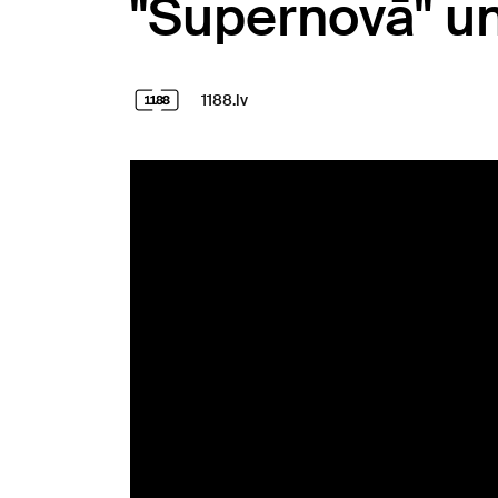
"Supernovā" un 
1188.lv