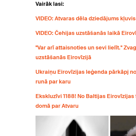
Vairāk lasi:
VIDEO: Atvaras dēla dziedājums kļuvis 
VIDEO: Čehijas uzstāšanās laikā Eirovī
"Var arī attaisnoties un sevi lielīt." Zva
uzstāšanās Eirovīzijā
Ukraiņu Eirovīzijas leģenda pārkāpj n
runā par karu
Ekskluzīvi 1188! No Baltijas Eirovīzijas
domā par Atvaru