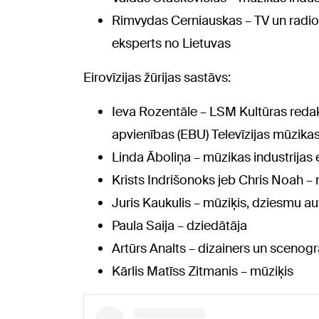
Rimvydas Cerniauskas – TV un radio 
eksperts no Lietuvas
Eirovīzijas žūrijas sastāvs:
Ieva Rozentāle – LSM Kultūras redak
apvienības (EBU) Televīzijas mūzika
Linda Āboliņa – mūzikas industrija
Krists Indrišonoks jeb Chris Noah –
Juris Kaukulis – mūziķis, dziesmu au
Paula Saija – dziedātāja
Artūrs Analts – dizainers un scenogr
Kārlis Matīss Zitmanis – mūziķis