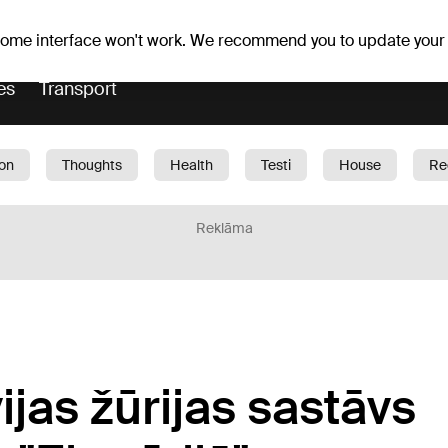
Weather forecast
Horoscopes
 some interface won't work. We recommend you to update your
es
Transport
ion
Thoughts
Health
Testi
House
Re
dren
Car
1188 play
Sport
Business
G
Reklāma
ijas žūrijas sastāvs