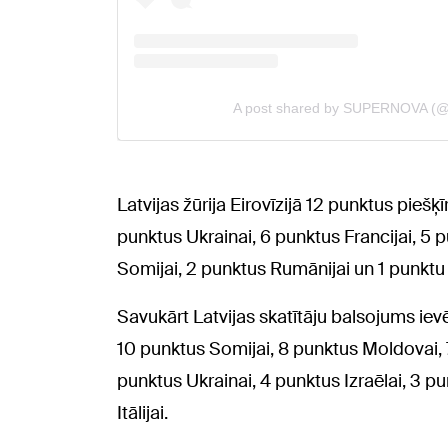
Latvijas žūrija Eirovīzijā 12 punktus piešķī
punktus Ukrainai, 6 punktus Francijai, 5 p
Somijai, 2 punktus Rumānijai un 1 punktu G
Savukārt Latvijas skatītāju balsojums ievē
10 punktus Somijai, 8 punktus Moldovai, 7
punktus Ukrainai, 4 punktus Izraēlai, 3 pu
Itālijai.