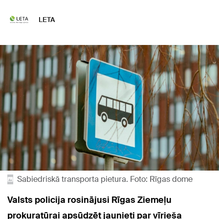
LETA
Sabiedriskā transporta pietura. Foto: Rīgas dome
Valsts policija rosinājusi Rīgas Ziemeļu
prokuratūrai apsūdzēt jaunieti par vīrieša