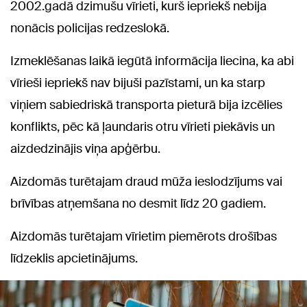
2002.gadā dzimušu vīrieti, kurš iepriekš nebija
nonācis policijas redzeslokā.
Izmeklēšanas laikā iegūtā informācija liecina, ka abi
vīrieši iepriekš nav bijuši pazīstami, un ka starp
viņiem sabiedriskā transporta pieturā bija izcēlies
konflikts, pēc kā ļaundaris otru vīrieti piekāvis un
aizdedzinājis viņa apģērbu.
Aizdomās turētajam draud mūža ieslodzījums vai
brīvības atņemšana no desmit līdz 20 gadiem.
Aizdomās turētajam vīrietim piemērots drošības
līdzeklis apcietinājums.