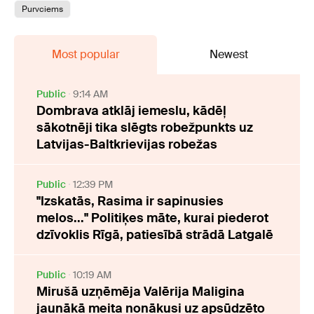
Purvciems
Most popular
Newest
Public
9:14 AM
Dombrava atklāj iemeslu, kādēļ
sākotnēji tika slēgts robežpunkts uz
Latvijas-Baltkrievijas robežas
Public
12:39 PM
"Izskatās, Rasima ir sapinusies
melos..." Politiķes māte, kurai piederot
dzīvoklis Rīgā, patiesībā strādā Latgalē
Public
10:19 AM
Mirušā uzņēmēja Valērija Maligina
jaunākā meita nonākusi uz apsūdzēto