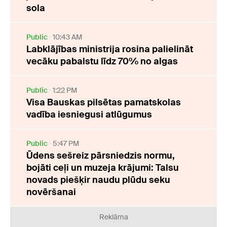
sola
Public
10:43 AM
Labklājības ministrija rosina palielināt
vecāku pabalstu līdz 70% no algas
Public
1:22 PM
Visa Bauskas pilsētas pamatskolas
vadība iesniegusi atlūgumus
Public
5:47 PM
Ūdens sešreiz pārsniedzis normu,
bojāti ceļi un muzeja krājumi: Talsu
novads piešķir naudu plūdu seku
novēršanai
Reklāma