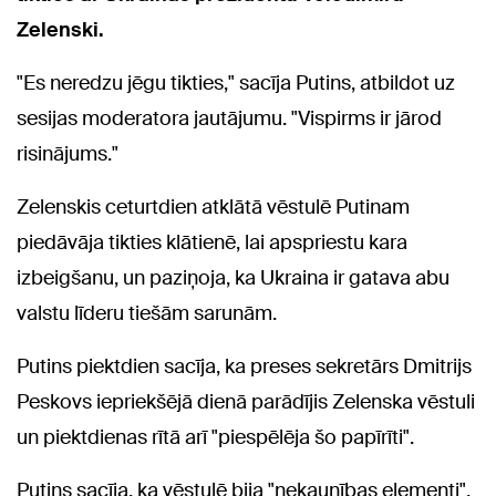
Zelenski.
"Es neredzu jēgu tikties," sacīja Putins, atbildot uz
sesijas moderatora jautājumu. "Vispirms ir jārod
risinājums."
Zelenskis ceturtdien atklātā vēstulē Putinam
piedāvāja tikties klātienē, lai apspriestu kara
izbeigšanu, un paziņoja, ka Ukraina ir gatava abu
valstu līderu tiešām sarunām.
Putins piektdien sacīja, ka preses sekretārs Dmitrijs
Peskovs iepriekšējā dienā parādījis Zelenska vēstuli
un piektdienas rītā arī "piespēlēja šo papīrīti".
Putins sacīja, ka vēstulē bija "nekaunības elementi".