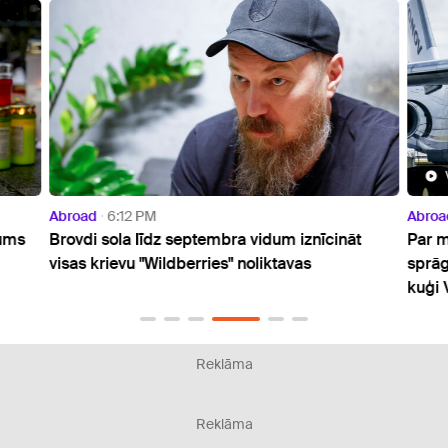
Abroad
6:12 PM
Abroa
jums
Brovdi sola līdz septembra vidum iznīcināt
Par m
visas krievu "Wildberries" noliktavas
sprāg
kuģi 
Reklāma
Reklāma