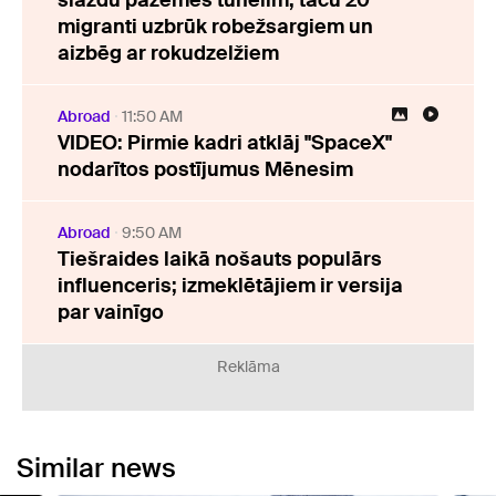
slazdu pazemes tunelim, taču 20
migranti uzbrūk robežsargiem un
aizbēg ar rokudzelžiem
Abroad
11:50 AM
VIDEO: Pirmie kadri atklāj "SpaceX"
nodarītos postījumus Mēnesim
Abroad
9:50 AM
Tiešraides laikā nošauts populārs
influenceris; izmeklētājiem ir versija
par vainīgo
Reklāma
Similar news