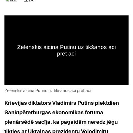
LETA
Zelenskis aicina Putinu uz tikšanos aci pret aci
Krievijas diktators Vladimirs Putins piektdien
Sanktpēterburgas ekonomikas foruma
plenārsēdē sacīja, ka pagaidām neredz jēgu
tikties ar Ukrainas prezidentu Volodimiru