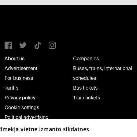
About us
Companies
Advertisement
Buses, trains, international
For business
schedules
Tariffs
Bus tickets
Privacy policy
Train tickets
Cookie settings
Political advertising
Cookie policy
 tīmekļa vietne izmanto sīkdatnes
Commenting terms