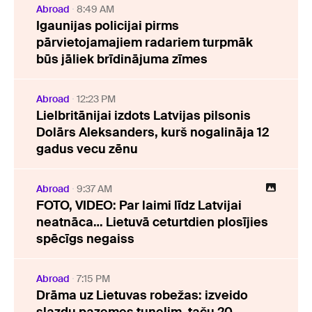
Abroad
8:49 AM
Igaunijas policijai pirms
pārvietojamajiem radariem turpmāk
būs jāliek brīdinājuma zīmes
Abroad
12:23 PM
Lielbritānijai izdots Latvijas pilsonis
Dolārs Aleksanders, kurš nogalināja 12
gadus vecu zēnu
Abroad
9:37 AM
FOTO, VIDEO: Par laimi līdz Latvijai
neatnāca… Lietuvā ceturtdien plosījies
spēcīgs negaiss
Abroad
7:15 PM
Drāma uz Lietuvas robežas: izveido