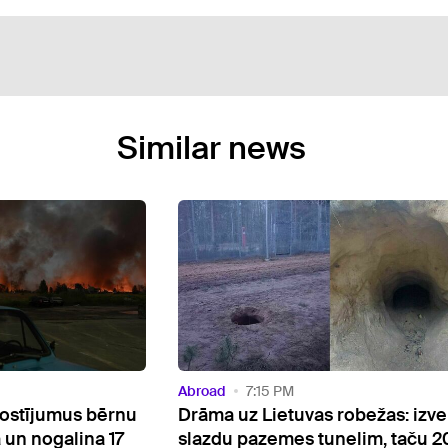
Similar news
Abroad
2:21 PM
 robežas: izveido
"SpaceX" raķetes posms,
nelim, taču 20
iespējams, ietriecies Mēnesī