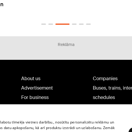
Reklāma
About us
Companies
Advertisement
Buses, trains, inte
For business
schedules
Tariffs
Bus tickets
Privacy policy
Train tickets
zlabotu tīmekļa vietnes darbību., nosūtītu personalizētu reklāmu un
Cookie settings
as datu apkopošanu, kā arī produktu izstrādi un uzlabošanu. Zemāk