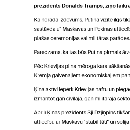
prezidents Donalds Tramps, ziņo laikr
Kā norāda izdevums, Putina vizīte ilgs tika
sastāvdaļu" Maskavas un Pekinas attiecībā
plašas ceremonijas vai militāras parādes
Paredzams, ka tas būs Putina pirmais ār
Pēc Krievijas pilna mēroga kara sākšanās 
Kremļa galvenajiem ekonomiskajiem par
Ķīna aktīvi iepērk Krievijas naftu un pieg
izmantot gan civilajā, gan militārajā sekto
Aprīlī Ķīnas prezidents Sji Dzjiņpins tikšan
attiecību ar Maskavu "stabilitāti" un solīj