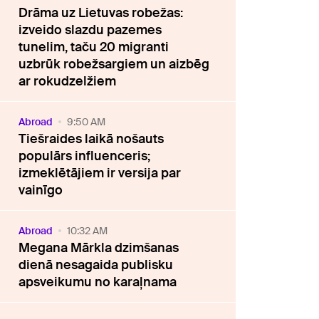
Drāma uz Lietuvas robežas:
izveido slazdu pazemes
tunelim, taču 20 migranti
uzbrūk robežsargiem un aizbēg
ar rokudzelžiem
Abroad
9:50 AM
Tiešraides laikā nošauts
populārs influenceris;
izmeklētājiem ir versija par
vainīgo
Abroad
10:32 AM
Megana Mārkla dzimšanas
dienā nesagaida publisku
apsveikumu no karaļnama