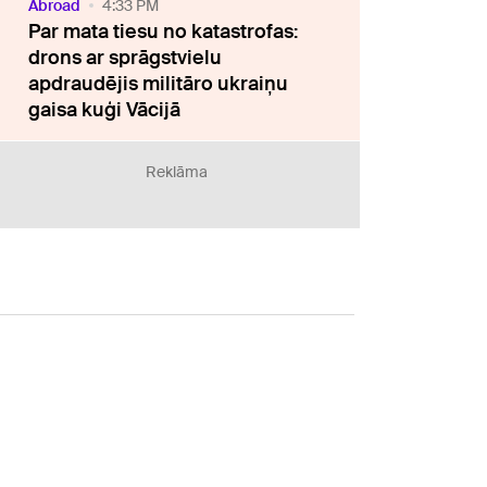
Abroad
4:33 PM
Par mata tiesu no katastrofas:
drons ar sprāgstvielu
apdraudējis militāro ukraiņu
gaisa kuģi Vācijā
Reklāma