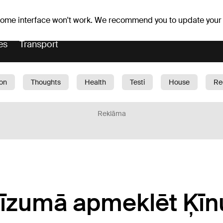
Weather forecast
Horoscopes
 some interface won't work. We recommend you to update your
es
Transport
ion
Thoughts
Health
Testi
House
Re
dren
Car
1188 play
Sport
Business
G
Reklāma
rīzumā apmeklēt Ķīn