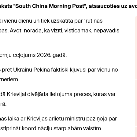
aksts "South China Morning Post", atsaucoties uz av
i vienu dienu un tiek uzskatīta par "rutīnas
s. Avoti norāda, ka vizīti, visticamāk, nepavadīs
.
zemju ceļojums 2026. gadā.
pret Ukrainu Pekina faktiski kļuvusi par vienu no
tneriem.
ādā Krievijai divējāda lietojuma preces, kuras var
rā.
ās laikā ar Krievijas ārlietu ministru paziņoja par
a stiprināt koordināciju starp abām valstīm.