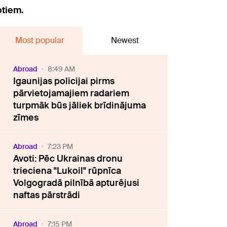
otiem.
Most popular
Newest
Abroad
8:49 AM
Igaunijas policijai pirms
pārvietojamajiem radariem
turpmāk būs jāliek brīdinājuma
zīmes
Abroad
7:23 PM
Avoti: Pēc Ukrainas dronu
trieciena "Lukoil" rūpnīca
Volgogradā pilnībā apturējusi
naftas pārstrādi
Abroad
7:15 PM