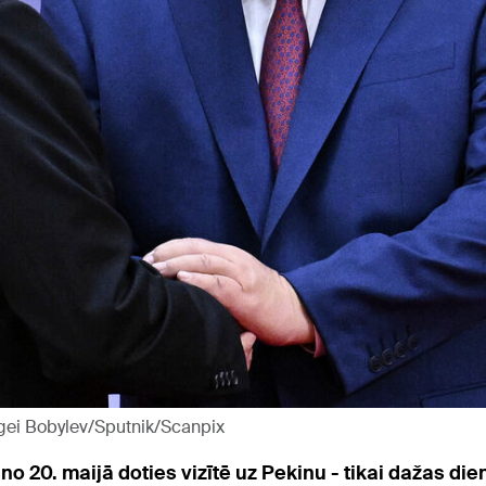
ergei Bobylev/Sputnik/Scanpix
āno 20. maijā doties vizītē uz Pekinu - tikai dažas d