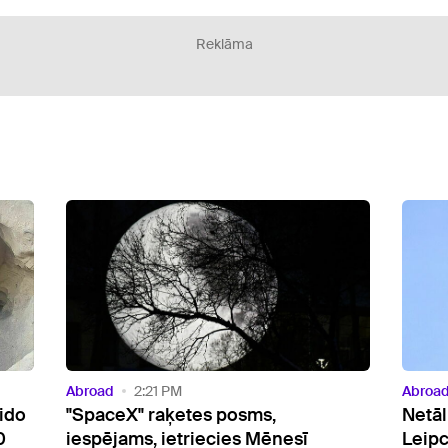
Reklāma
Abroad
1:07 PM
Abroa
Netālu no Ukrainas lidmašīnas
Gvat
Leipcigas lidostā pamanīts drons
evak