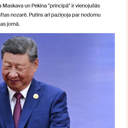
ka Maskava un Pekina "principā" ir vienojušās
aftas nozarē. Putins arī paziņoja par nodomu
kas jomā.