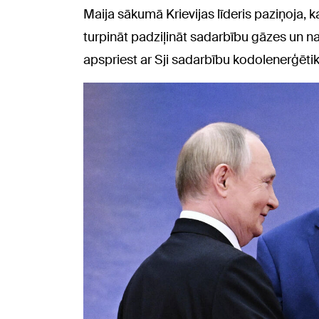
Maija sākumā Krievijas līderis paziņoja, 
turpināt padziļināt sadarbību gāzes un n
apspriest ar Sji sadarbību kodolenerģēti