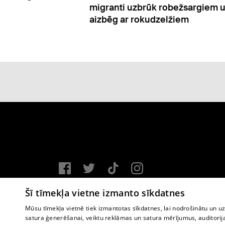
robežsargiem un
elžiem
Vortal assistance service: e-mail -
info@1188.lv
Šī tīmekļa vietne izmanto sīkdatnes
Copyright © 2004-2026 SIA HELIO MEDIA.
Mūsu tīmekļa vietnē tiek izmantotas sīkdatnes, lai nodrošinātu un u
satura ģenerēšanai, veiktu reklāmas un satura mērījumus, auditorij
All rights reserved.