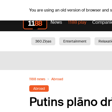
Fr, 07.08.2026.
+16
°C
Alfrēds, Fredis, Madars
You are using an old version of browser and
News
1188 play
Compani
360 Ziņas
Entertainment
Relaxat
Current
Traffic
Beauty
Chil
1188 news
Abroad
Abroad
Putins plāno d