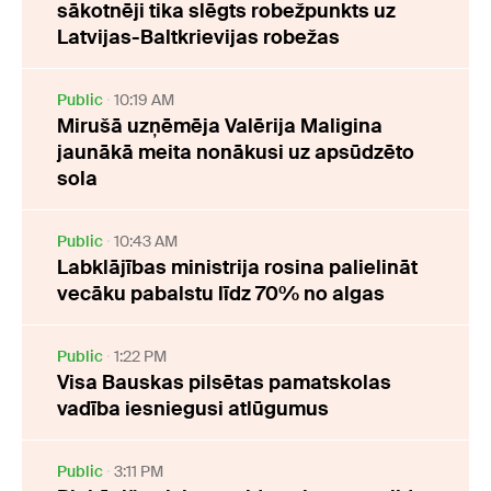
sākotnēji tika slēgts robežpunkts uz
Latvijas-Baltkrievijas robežas
Public
10:19 AM
Mirušā uzņēmēja Valērija Maligina
jaunākā meita nonākusi uz apsūdzēto
sola
Public
10:43 AM
Labklājības ministrija rosina palielināt
vecāku pabalstu līdz 70% no algas
Public
1:22 PM
Visa Bauskas pilsētas pamatskolas
vadība iesniegusi atlūgumus
Public
3:11 PM