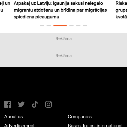
ļi un
Atpakaļ uz Latviju: Igaunija sākusi nelegālo
Riska
du
migrantu atdošanu un brīdina par migrācijas
grupa
spiediena pieaugumu
kvotā
Reklāma
Reklāma
About us
Companies
Advertisement
Buses, trains, international