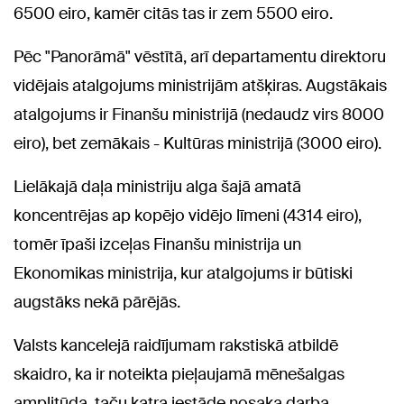
6500 eiro, kamēr citās tas ir zem 5500 eiro.
Pēc "Panorāmā" vēstītā, arī departamentu direktoru
vidējais atalgojums ministrijām atšķiras. Augstākais
atalgojums ir Finanšu ministrijā (nedaudz virs 8000
eiro), bet zemākais - Kultūras ministrijā (3000 eiro).
Lielākajā daļa ministriju alga šajā amatā
koncentrējas ap kopējo vidējo līmeni (4314 eiro),
tomēr īpaši izceļas Finanšu ministrija un
Ekonomikas ministrija, kur atalgojums ir būtiski
augstāks nekā pārējās.
Valsts kancelejā raidījumam rakstiskā atbildē
skaidro, ka ir noteikta pieļaujamā mēnešalgas
amplitūda, taču katra iestāde nosaka darba