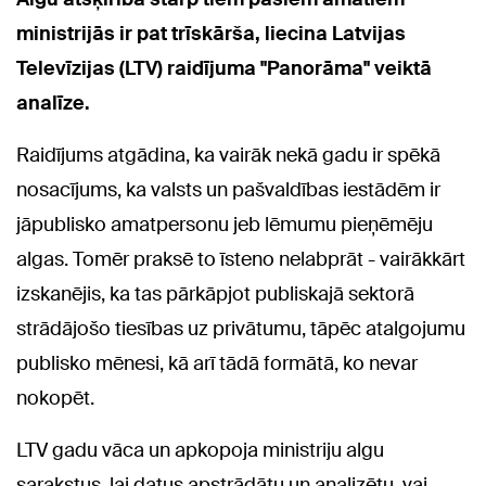
ministrijās ir pat trīskārša, liecina Latvijas
Televīzijas (LTV) raidījuma "Panorāma" veiktā
analīze.
Raidījums atgādina, ka vairāk nekā gadu ir spēkā
nosacījums, ka valsts un pašvaldības iestādēm ir
jāpublisko amatpersonu jeb lēmumu pieņēmēju
algas. Tomēr praksē to īsteno nelabprāt - vairākkārt
izskanējis, ka tas pārkāpjot publiskajā sektorā
strādājošo tiesības uz privātumu, tāpēc atalgojumu
publisko mēnesi, kā arī tādā formātā, ko nevar
nokopēt.
LTV gadu vāca un apkopoja ministriju algu
sarakstus, lai datus apstrādātu un analizētu, vai