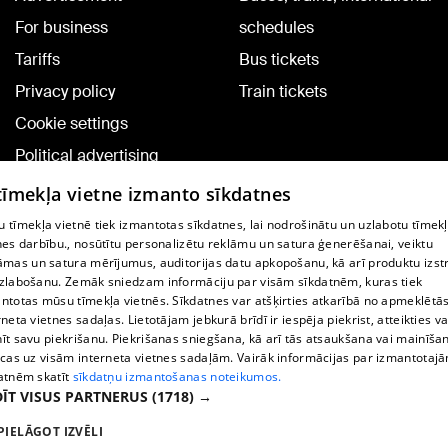
For business
schedules
Tariffs
Bus tickets
Privacy policy
Train tickets
Cookie settings
Political advertising
Cookie policy
 tīmekļa vietne izmanto sīkdatnes
Commenting terms
 tīmekļa vietnē tiek izmantotas sīkdatnes, lai nodrošinātu un uzlabotu tīmek
nes darbību., nosūtītu personalizētu reklāmu un satura ģenerēšanai, veiktu
āmas un satura mērījumus, auditorijas datu apkopošanu, kā arī produktu izst
TV program
zlabošanu. Zemāk sniedzam informāciju par visām sīkdatnēm, kuras tiek
Contract rules
ntotas mūsu tīmekļa vietnēs. Sīkdatnes var atšķirties atkarībā no apmeklētā
rneta vietnes sadaļas. Lietotājam jebkurā brīdī ir iespēja piekrist, atteikties va
360 Ziņu kontakti
īt savu piekrišanu. Piekrišanas sniegšana, kā arī tās atsaukšana vai mainīša
ecas uz visām interneta vietnes sadaļām. Vairāk informācijas par izmantotaj
Helio Media
atnēm skatīt
sīkdatņu izmantošanas noteikumos.
ĪT VISUS PARTNERUS
(1718) →
Vortal assistance service: e-mail -
info@1188.lv
PIELĀGOT IZVĒLI
Copyright © 2004-2026 SIA HELIO MEDIA.