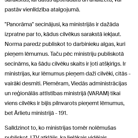
pastāv vienlīdzība atalgojumā.
"Panorāma" secinājusi, ka ministrijās ir dažāda
izpratne par to, kādus cilvēkus sarakstā iekļaut.
Norma paredz publiskot to darbinieku algas, kuri
pieņem lēmumus. Taču pēc ministriju publiskotā
secināms, ka šādu cilvēku skaits ir ļoti atšķirīgs. Ir
ministrijas, kur lēmumus pieņem daži cilvēki, citās -
vairāki desmiti. Piemēram, Viedās administrācijas
un reģionālās attīstības ministrijā (VARAM) tikai
viens cilvēks ir bijis pilnvarots pieņemt lēmumus,
bet Ārlietu ministrijā - 191.
Salīdzinot to, ko ministrijas tomēr nolēmušas
publiskot, LTV atklājis, ka lielākais vidējais