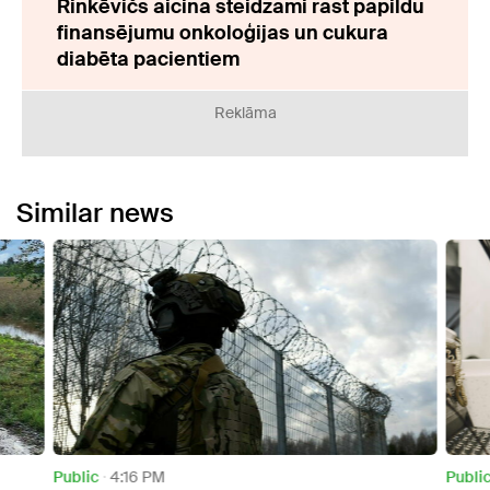
Rinkēvičs aicina steidzami rast papildu
finansējumu onkoloģijas un cukura
diabēta pacientiem
Reklāma
Similar news
Public
4:16 PM
Publi