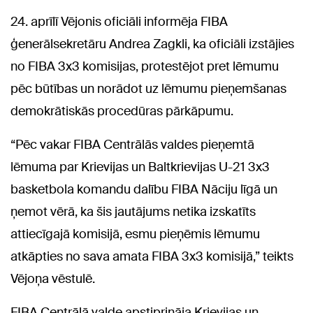
24. aprīlī Vējonis oficiāli informēja FIBA
ģenerālsekretāru Andrea Zagkli, ka oficiāli izstājies
no FIBA 3x3 komisijas, protestējot pret lēmumu
pēc būtības un norādot uz lēmumu pieņemšanas
demokrātiskās procedūras pārkāpumu.
“Pēc vakar FIBA ​​Centrālās valdes pieņemtā
lēmuma par Krievijas un Baltkrievijas U-21 3x3
basketbola komandu dalību FIBA ​​Nāciju līgā un
ņemot vērā, ka šis jautājums netika izskatīts
attiecīgajā komisijā, esmu pieņēmis lēmumu
atkāpties no sava amata FIBA ​​3x3 komisijā,” teikts
Vējoņa vēstulē.
FIBA Centrālā valde apstiprināja Krievijas un