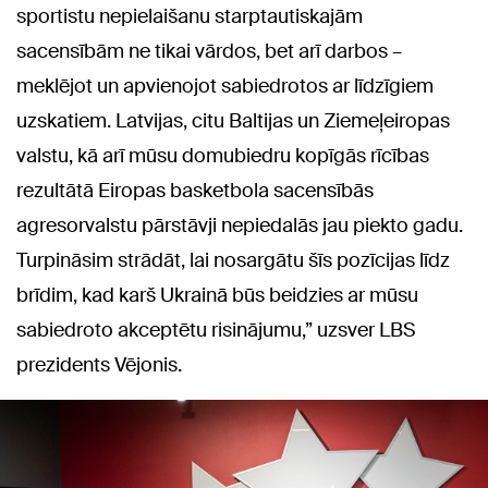
sportistu nepielaišanu starptautiskajām
sacensībām ne tikai vārdos, bet arī darbos –
meklējot un apvienojot sabiedrotos ar līdzīgiem
uzskatiem. Latvijas, citu Baltijas un Ziemeļeiropas
valstu, kā arī mūsu domubiedru kopīgās rīcības
rezultātā Eiropas basketbola sacensībās
agresorvalstu pārstāvji nepiedalās jau piekto gadu.
Turpināsim strādāt, lai nosargātu šīs pozīcijas līdz
brīdim, kad karš Ukrainā būs beidzies ar mūsu
sabiedroto akceptētu risinājumu,” uzsver LBS
prezidents Vējonis.