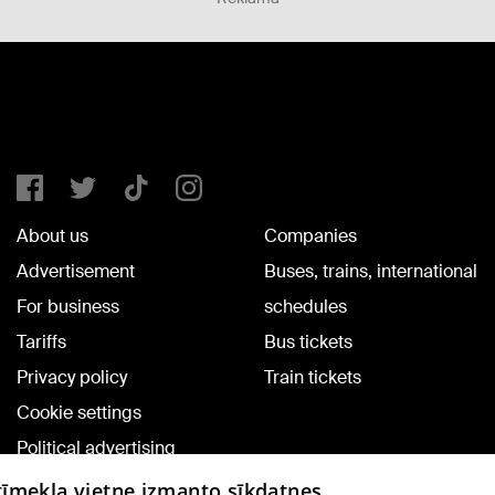
About us
Companies
Advertisement
Buses, trains, international
For business
schedules
Tariffs
Bus tickets
Privacy policy
Train tickets
Cookie settings
Political advertising
Cookie policy
 tīmekļa vietne izmanto sīkdatnes