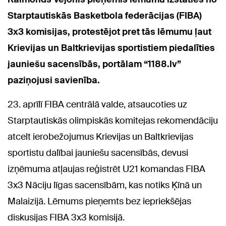
Starptautiskās Basketbola federācijas (FIBA)
3x3 komisijas, protestējot pret tās lēmumu ļaut
Krievijas un Baltkrievijas sportistiem piedalīties
jauniešu sacensībās, portālam “1188.lv”
paziņojusi savienība.
23. aprīlī FIBA centrālā valde, atsaucoties uz
Starptautiskās olimpiskās komitejas rekomendāciju
atcelt ierobežojumus Krievijas un Baltkrievijas
sportistu dalībai jauniešu sacensībās, devusi
izņēmuma atļaujas reģistrēt U21 komandas FIBA ​​
3x3 Nāciju līgas sacensībām, kas notiks Ķīnā un
Malaizijā. Lēmums pieņemts bez iepriekšējas
diskusijas FIBA 3x3 komisijā.