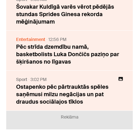
Šovakar Kuldīgā varēs vērot pēdējās
stundas Sprides Ginesa rekorda
mēģinājumam
Entertainment
12:56 PM
Pēc strīda dzemdību namā,
basketbolists Luka Dončičs paziņo par
šķiršanos no līgavas
Sport
3:02 PM
Ostapenko pēc pārtrauktās spēles
saņēmusi milzu negācijas un pat
draudus sociālajos tīklos
Reklāma