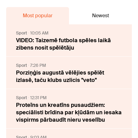
Most popular
Newest
Sport
10:05 AM
VIDEO: Taizemē futbola spēles laikā
zibens nosit spēlētāju
Sport
7:26 PM
Porziņģis augustā vēlējies spēlēt
izlasē, taču klubs uzlicis "veto"
Sport
12:31 PM
Proteīns un kreatīns pusaudžiem:
speciālisti brīdina par kļūdām un iesaka
vispirms pārbaudīt nieru veselību
Sport
9:03 AM