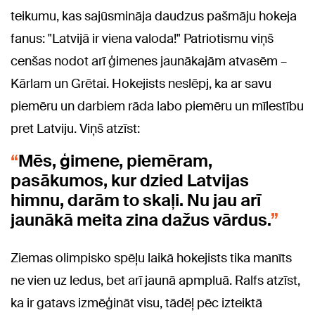
teikumu, kas sajūsmināja daudzus pašmāju hokeja
fanus: "Latvijā ir viena valoda!" Patriotismu viņš
cenšas nodot arī ģimenes jaunākajām atvasēm –
Kārlam un Grētai. Hokejists neslēpj, ka ar savu
piemēru un darbiem rāda labo piemēru un mīlestību
pret Latviju. Viņš atzīst:
Mēs, ģimene, piemēram,
pasākumos, kur dzied Latvijas
himnu, darām to skaļi. Nu jau arī
jaunākā meita zina dažus vārdus.
Ziemas olimpisko spēļu laikā hokejists tika manīts
ne vien uz ledus, bet arī jaunā apmpluā. Ralfs atzīst,
ka ir gatavs izmēģināt visu, tādēļ pēc izteiktā