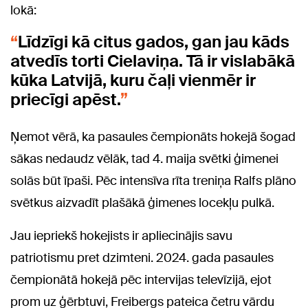
lokā:
Līdzīgi kā citus gados, gan jau kāds
atvedīs torti Cielaviņa. Tā ir vislabākā
kūka Latvijā, kuru čaļi vienmēr ir
priecīgi apēst.
Ņemot vērā, ka pasaules čempionāts hokejā šogad
sākas nedaudz vēlāk, tad 4. maija svētki ģimenei
solās būt īpaši. Pēc intensīva rīta treniņa Ralfs plāno
svētkus aizvadīt plašākā ģimenes locekļu pulkā.
Jau iepriekš hokejists ir apliecinājis savu
patriotismu pret dzimteni. 2024. gada pasaules
čempionātā hokejā pēc intervijas televīzijā, ejot
prom uz ģērbtuvi, Freibergs pateica četru vārdu