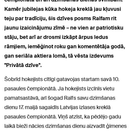
Kamēr jubilejas kūka hokeja kreklā jau kļuvusi
teju par tradīciju, šis dzīves posms Ralfam rit
jaunu izaicinājumu zīmē – ne vien ar patriotisku
stāju, bet arī ar drosmi izkāpt ārpus ledus
rāmjiem, iemēģinot roku gan komentētāja godā,
gan seriāla aktiera lomā, tā vēsta izdevums
"Privātā dzīve".
Šobrīd hokejists cītīgi gatavojas startam savā 10.
pasaules čempionātā. Ja hokejists izcīnīs vietu
pamatsastāvā, arī šogad Ralfs savu dzimšanas
dienu 17. maijā sagaidīs Latvijas izlases kreklā
pasaules čempionātā. Viņš atzīst, ka pēdējo gadu
laikā bieži nācies dzimšanas dienu aizvadīt ģimenes