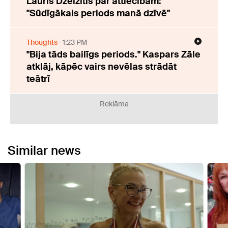
Lauris Dzelzītis par attiecībām:
"Sūdīgākais periods manā dzīvē"
Thoughts
1:23 PM
"Bija tāds bailīgs periods." Kaspars Zāle
atklāj, kāpēc vairs nevēlas strādāt
teātrī
Reklāma
Similar news