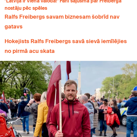
"Latvijā ir viena valoda!" Fani sajūsmā par Freiberga
nostāju pēc spēles
Ralfs Freibergs savam biznesam šobrīd nav
gatavs
Hokejists Ralfs Freibergs savā sievā iemīlējies
no pirmā acu skata