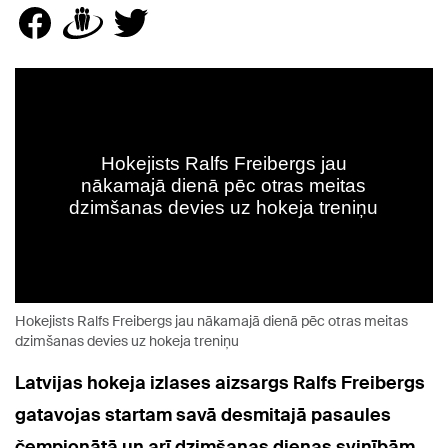
Hokejists Ralfs Freibergs jau nākamajā dienā pēc otras meitas
dzimšanas devies uz hokeja treniņu
Latvijas hokeja izlases aizsargs Ralfs Freibergs
gatavojas startam savā desmitajā pasaules
čempionātā un arī dzimšanas dienas svinībām.