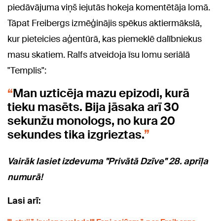
piedāvājuma viņš iejutās hokeja komentētāja lomā.
Tāpat Freibergs izmēģinājis spēkus aktiermākslā,
kur pieteicies aģentūrā, kas piemeklē dalībniekus
masu skatiem. Ralfs atveidoja īsu lomu seriālā
"Templis":
Man uzticēja mazu epizodi, kurā
tieku masēts. Bija jāsaka arī 30
sekunžu monologs, no kura 20
sekundes tika izgrieztas.
Vairāk lasiet izdevuma "Privātā Dzīve" 28. aprīļa
numurā!
Lasi arī: