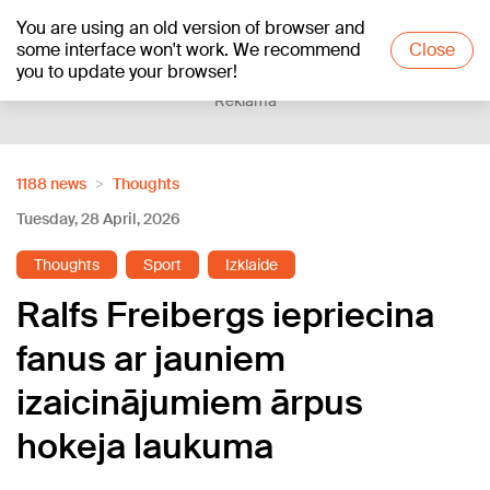
You are using an old version of browser and
+20
°C
some interface won't work. We recommend
Close
you to update your browser!
Reklāma
1188 news
Thoughts
Tuesday, 28 April, 2026
Thoughts
Sport
Izklaide
Ralfs Freibergs iepriecina
fanus ar jauniem
izaicinājumiem ārpus
hokeja laukuma