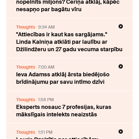
nopelnīts miljons? Ceriņa atklāj, kāpēc
nesapņo par bagātu vīru
Thoughts
9:34 AM
"Attiecības ir kaut kas sargājams."
Linda Kalniņa atklāti par laulību ar
Džilindžeru un 27 gadu vecuma starpību
Thoughts
7:00 AM
Ieva Adamss atklāj ārsta biedējošo
brīdinājumu par savu intīmo dzīvi
Thoughts
1:56 PM
Eksperts nosauc 7 profesijas, kuras
mākslīgais intelekts neaizstās
Thoughts
1:51 PM