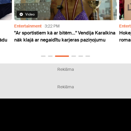
Video
Entertainment
3:22 PM
Enter
"Ar sportistiem kā ar bitēm..." Vendija Karalkina
Hokej
kādu
nāk klajā ar negaidītu karjeras paziņojumu
roman
Reklāma
Reklāma