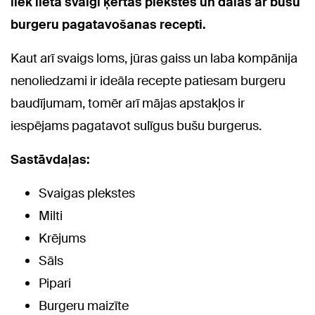
liek lietā svaigi ķertās plekstes un dalās ar bušu
burgeru pagatavošanas recepti.
Kaut arī svaigs loms, jūras gaiss un laba kompānija
nenoliedzami ir ideāla recepte patiesam burgeru
baudījumam, tomēr arī mājas apstakļos ir
iespējams pagatavot sulīgus bušu burgerus.
Sastāvdaļas:
Svaigas plekstes
Milti
Krējums
Sāls
Pipari
Burgeru maizīte