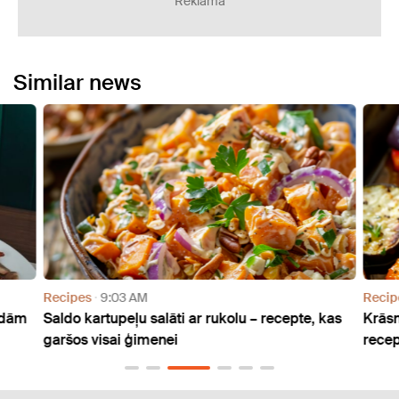
Reklāma
Similar news
Recipes
9:03 AM
Recip
rdām
Saldo kartupeļu salāti ar rukolu – recepte, kas
Krāsn
garšos visai ģimenei
recep