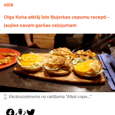
stilā
Olga Koha atklāj īsto Ņujorkas cepumu recepti –
ļaujies savam garšas ceļojumam
Ekrānuzņēmums no raidījuma "Atkal cope..."