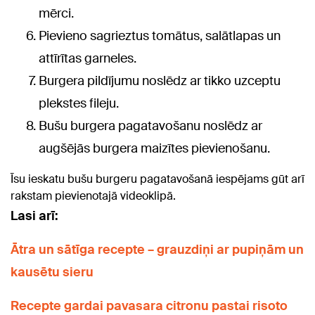
mērci.
Pievieno sagrieztus tomātus, salātlapas un
attīrītas garneles.
Burgera pildījumu noslēdz ar tikko uzceptu
plekstes fileju.
Bušu burgera pagatavošanu noslēdz ar
augšējās burgera maizītes pievienošanu.
Īsu ieskatu bušu burgeru pagatavošanā iespējams gūt arī
rakstam pievienotajā videoklipā.
Lasi arī:
Ātra un sātīga recepte – grauzdiņi ar pupiņām un
kausētu sieru
Recepte gardai pavasara citronu pastai risoto