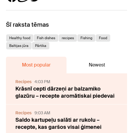
Šī raksta tēmas
Healthy food
Fish dishes
recipes
Fishing
Food
Baltijas jūra
Pārtika
Most popular
Newest
Recipes
4:03 PM
Krāsnī cepti dārzeņi ar balzamiko
glazūru – recepte aromātiskai piedevai
Recipes
9:03 AM
Saldo kartupeļu salāti ar rukolu –
recepte, kas garšos visai ģimenei