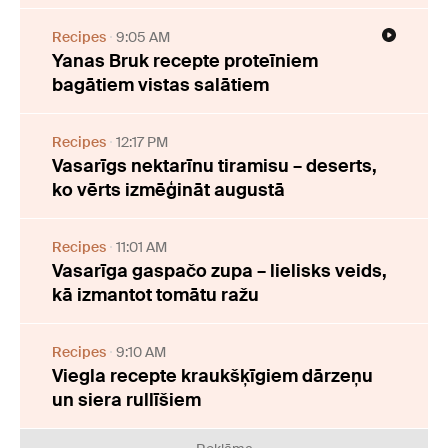
Recipes
9:05 AM
Yanas Bruk recepte proteīniem
bagātiem vistas salātiem
Recipes
12:17 PM
Vasarīgs nektarīnu tiramisu – deserts,
ko vērts izmēģināt augustā
Recipes
11:01 AM
Vasarīga gaspačo zupa – lielisks veids,
kā izmantot tomātu ražu
Recipes
9:10 AM
Viegla recepte kraukšķīgiem dārzeņu
un siera rullīšiem