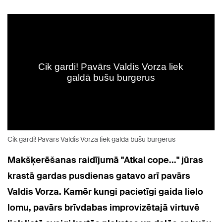
Cik gardi! Pavārs Valdis Vorza liek galdā bušu burgerus
Makšķerēšanas raidījumā "Atkal cope..." jūras
krastā gardas pusdienas gatavo arī pavārs
Valdis Vorza. Kamēr kungi pacietīgi gaida lielo
lomu, pavārs brīvdabas improvizētajā virtuvē