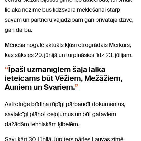
lielāka nozīme būs līdzsvara meklēšanai starp
savām un partneru vajadzībām gan privātajā dzīvē,
gan darbā.
Mēneša nogalē aktuāls kļūs retrogrādais Merkurs,
kas sāksies 29. jūnijā un turpināsies līdz 23. jūlijam.
Īpaši uzmanīgiem šajā laikā
ieteicams būt Vēžiem, Mežāžiem,
Auniem un Svariem.
Astroloģe brīdina rūpīgi pārbaudīt dokumentus,
savlaicīgi plānot ceļojumus un būt gataviem
dažādām tehniskām ķibelēm.
Savukārt 30. jūnijā Jupiters pāries Lauvas zīmē,