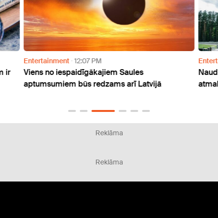
Entertainment
12:07 PM
Enter
 ir
Viens no iespaidīgākajiem Saules
Naudu
aptumsumiem būs redzams arī Latvijā
atmak
Reklāma
Reklāma