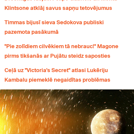
Klintsone atklāj savus sapņu tetovējumus
Timmas bijusī sieva Sedokova publiski
pazemota pasākumā
"Pie zolīdiem cilvēkiem tā nebrauc!" Magone
pirms tikšanās ar Pujātu steidz saposties
Ceļā uz "Victoria's Secret" atlasi Lukēriju
Kambalu piemeklē negaidītas problēmas