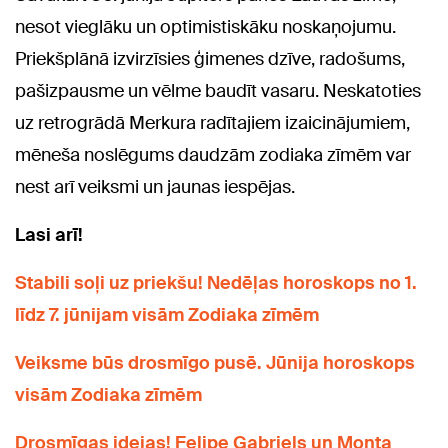
nesot vieglāku un optimistiskāku noskaņojumu.
Priekšplānā izvirzīsies ģimenes dzīve, radošums,
pašizpausme un vēlme baudīt vasaru. Neskatoties
uz retrogrādā Merkura radītajiem izaicinājumiem,
mēneša noslēgums daudzām zodiaka zīmēm var
nest arī veiksmi un jaunas iespējas.
Lasi arī!
Stabili soļi uz priekšu! Nedēļas horoskops no 1.
līdz 7. jūnijam visām Zodiaka zīmēm
Veiksme būs drosmīgo pusē. Jūnija horoskops
visām Zodiaka zīmēm
Drosmīgas idejas! Felipe Gabriels un Monta