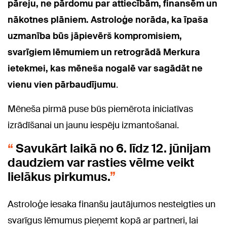
pāreju, ne pārdomu par attiecībām, finansēm un
nākotnes plāniem. Astroloģe norāda, ka īpaša
uzmanība būs jāpievērš kompromisiem,
svarīgiem lēmumiem un retrogrādā Merkura
ietekmei, kas mēneša nogalē var sagādāt ne
vienu vien pārbaudījumu
.
Mēneša pirmā puse būs piemērota iniciatīvas
izrādīšanai un jaunu iespēju izmantošanai.
Savukārt laikā no 6. līdz 12. jūnijam
daudziem var rasties vēlme veikt
lielākus pirkumus.
Astroloģe iesaka finanšu jautājumos nesteigties un
svarīgus lēmumus pieņemt kopā ar partneri, lai