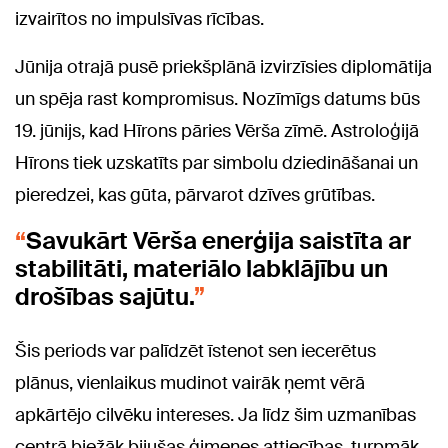
izvairītos no impulsīvas rīcības.
Jūnija otrajā pusē priekšplānā izvirzīsies diplomātija
un spēja rast kompromisus. Nozīmīgs datums būs
19. jūnijs, kad Hīrons pāries Vērša zīmē. Astroloģijā
Hīrons tiek uzskatīts par simbolu dziedināšanai un
pieredzei, kas gūta, pārvarot dzīves grūtības.
Savukārt Vērša enerģija saistīta ar
stabilitāti, materiālo labklājību un
drošības sajūtu.
Šis periods var palīdzēt īstenot sen iecerētus
plānus, vienlaikus mudinot vairāk ņemt vērā
apkārtējo cilvēku intereses. Ja līdz šim uzmanības
centrā biežāk bijušas ģimenes attiecības, turpmāk