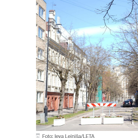
Foto: Ieva Leiniša/LETA