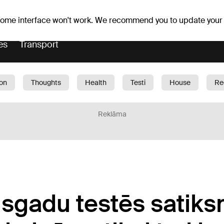
Weather forecast
Horoscopes
lavs
 some interface won't work. We recommend you to update your
es
Transport
ion
Thoughts
Health
Testi
House
Re
dren
Car
1188 play
Sport
Business
G
Reklāma
sgadu testēs satik