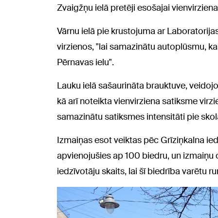
Zvaigžņu ielā pretēji esošajai vienvirzien
Vārnu ielā pie krustojuma ar Laboratorij
virzienos, "lai samazinātu autoplūsmu, ka
Pērnavas ielu".
Lauku ielā sašaurināta brauktuve, veidojo
kā arī noteikta vienvirziena satiksme virzie
samazinātu satiksmes intensitāti pie skol
Izmaiņas esot veiktas pēc Grīziņkalna ied
apvienojušies ap 100 biedru, un izmaiņu op
iedzīvotāju skaits, lai šī biedrība varētu 