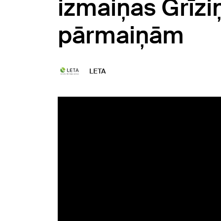
izmaiņas Grīziņ
pārmaiņām
LETA