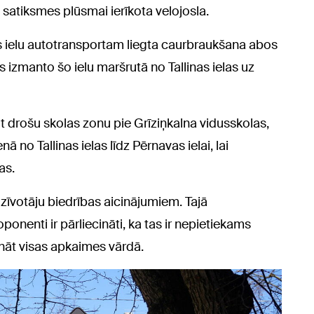
a satiksmes plūsmai ierīkota velojosla.
as ielu autotransportam liegta caurbraukšana abos
s izmanto šo ielu maršrutā no Tallinas ielas uz
t drošu skolas zonu pie Grīziņkalna vidusskolas,
nā no Tallinas ielas līdz Pērnavas ielai, lai
as.
zīvotāju biedrības aicinājumiem. Tajā
onenti ir pārliecināti, ka tas ir nepietiekams
runāt visas apkaimes vārdā.