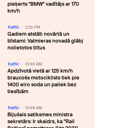
pieķerts "BMW" vadītājs ar 170
km/h
Traffic
2:26 PM
Gadiem atstāti novārtā un
bīstami: Valmieras novadā glābj
nolietotos tiltus
Traffic
10:46 AM
Apdzīvotā vietā ar 125 km/h
braucošs motociklists tiek pie
1400 eiro soda un paliek bez
tiesībām
Traffic
10:48 AM
Bijušais satiksmes ministra
sekretārs: Ir skaidrs, ka "Rail