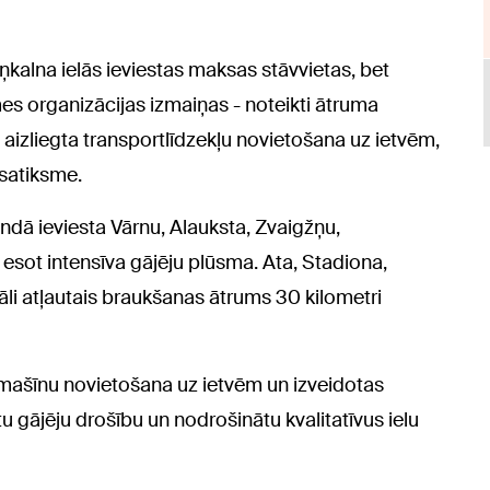
ziņkalna ielās ieviestas maksas stāvvietas, bet
mes organizācijas izmaiņas - noteikti ātruma
aizliegta transportlīdzekļu novietošana uz ietvēm,
 satiksme.
dā ieviesta Vārnu, Alauksta, Zvaigžņu,
 esot intensīva gājēju plūsma. Ata, Stadiona,
āli atļautais braukšanas ātrums 30 kilometri
tomašīnu novietošana uz ietvēm un izveidotas
u gājēju drošību un nodrošinātu kvalitatīvus ielu