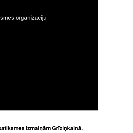
 satiksmes izmaiņām Grīziņkalnā,