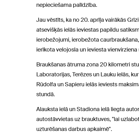
nepieciešama palīdzība.
Jau vēstīts, ka no 20. aprīļa vairākās Grī
atsevišķās ielās ieviestas papildu satiks
ierobežojumi, ierobežota caurbraukšana, 
ierīkota velojosla un ieviesta vienvirziena
Braukšanas ātruma zona 20 kilometri stun
Laboratorijas, Terēzes un Lauku ielās, kur
Rūdolfa un Sapieru ielās ieviests maksim
stundā.
Alauksta ielā un Stadiona ielā liegta au
autostāvvietas uz brauktuves, "lai uzlabot
uzturēšanas darbus apkaimē".