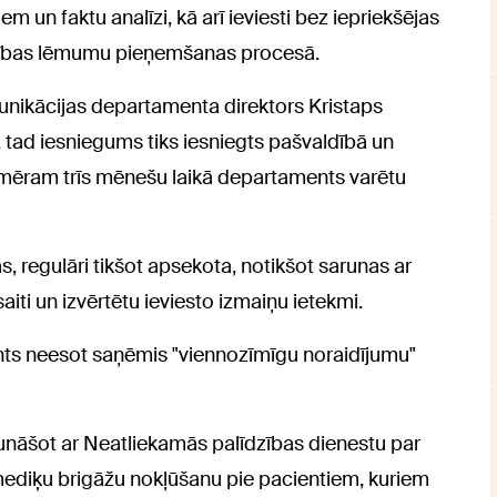
 un faktu analīzi, kā arī ieviesti bez iepriekšējas
alības lēmumu pieņemšanas procesā.
unikācijas departamenta direktors Kristaps
i, tad iesniegums tiks iesniegts pašvaldībā un
mēram trīs mēnešu laikā departaments varētu
ņas, regulāri tikšot apsekota, notikšot sarunas ar
aiti un izvērtētu ieviesto izmaiņu ietekmi.
nts neesot saņēmis "viennozīmīgu noraidījumu"
unāšot ar Neatliekamās palīdzības dienestu par
mediķu brigāžu nokļūšanu pie pacientiem, kuriem