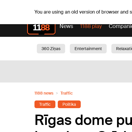
Sa, 08.08.2026.
+15
°C
Mudīte, Vladislava, Vladis
You are using an old version of browser and
News
1188 play
Compani
360 Ziņas
Entertainment
Relaxat
Current
Traffic
Beauty
Chil
1188 news
Traffic
Traffic
Politika
Rīgas dome pu