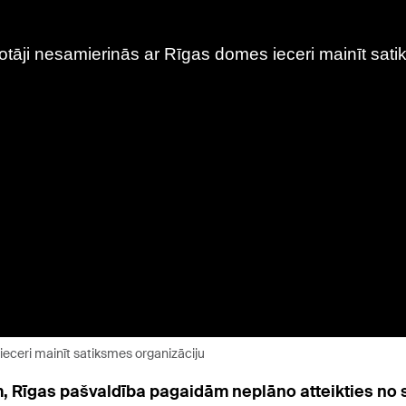
ieceri mainīt satiksmes organizāciju
em, Rīgas pašvaldība pagaidām neplāno atteikties no