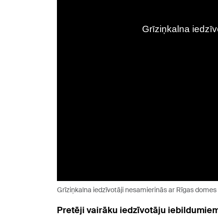
Grīziņkalna iedzīvotāji nesamierinās ar Rīgas domes 
Pretēji vairāku iedzīvotāju iebildumi