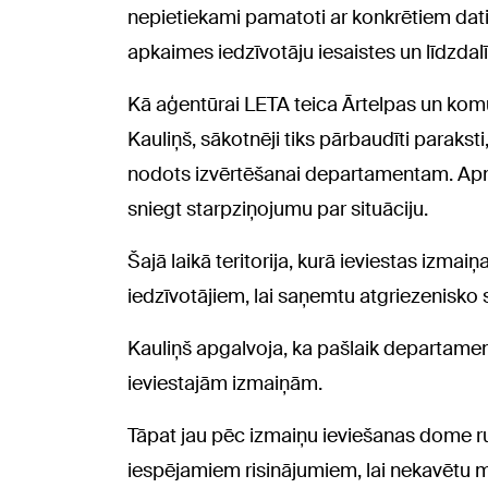
nepietiekami pamatoti ar konkrētiem datiem
apkaimes iedzīvotāju iesaistes un līdzd
Kā aģentūrai LETA teica Ārtelpas un kom
Kauliņš, sākotnēji tiks pārbaudīti parakst
nodots izvērtēšanai departamentam. Ap
sniegt starpziņojumu par situāciju.
Šajā laikā teritorija, kurā ieviestas izmai
iedzīvotājiem, lai saņemtu atgriezenisko s
Kauliņš apgalvoja, ka pašlaik departame
ieviestajām izmaiņām.
Tāpat jau pēc izmaiņu ieviešanas dome r
iespējamiem risinājumiem, lai nekavētu 