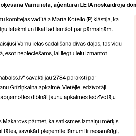
oķēšana Vārnu ielā, aģentūrai LETA noskaidroja do
 komitejas vadītāja Marta Kotello (P) klāstīja, ka
ņu ietekmi un tikai tad lemšot par pārmaiņām.
aisījusi Vārnu ielas sadalīšana divās daļās, tās vidū
ā, esot nepieciešams, lai liegtu ielu izmantot
nabalss.lv" savākti jau 2784 paraksti par
nu Grīziņkalna apkaimē. Vietējie iedzīvotāji
m, apņemoties dibināt jaunu apkaimes iedzīvotāju
lavs Makarovs pārmet, ka satiksmes izmaiņu mērķis
alitātes, savukārt pieņemtie lēmumi ir nesamērīgi,