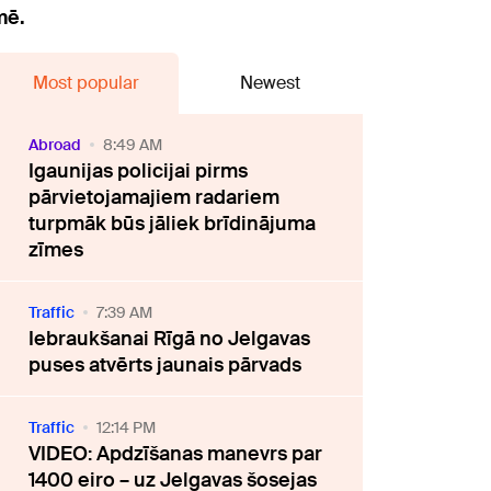
mē.
Most popular
Newest
Abroad
8:49 AM
Igaunijas policijai pirms
pārvietojamajiem radariem
turpmāk būs jāliek brīdinājuma
zīmes
Traffic
7:39 AM
Iebraukšanai Rīgā no Jelgavas
puses atvērts jaunais pārvads
Traffic
12:14 PM
VIDEO: Apdzīšanas manevrs par
1400 eiro – uz Jelgavas šosejas