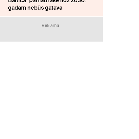
Baltica" pamattrase līdz 2030.
gadam nebūs gatava
Reklāma