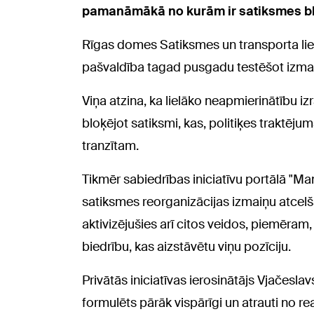
pamanāmākā no kurām ir satiksmes bl
Rīgas domes Satiksmes un transporta lietu
pašvaldība tagad pusgadu testēšot izmai
Viņa atzina, ka lielāko neapmierinātību izr
bloķējot satiksmi, kas, politiķes traktējum
tranzītam.
Tikmēr sabiedrības iniciatīvu portālā "Ma
satiksmes reorganizācijas izmaiņu atcelša
aktivizējušies arī citos veidos, piemēra
biedrību, kas aizstāvētu viņu pozīciju.
Privātās iniciatīvas ierosinātājs Vjačes
formulēts pārāk vispārīgi un atrauti no re