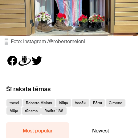
Foto: Instagram /@robertomeloni
Šī raksta tēmas
travel
Roberto Meloni
Itālija
Vecāki
Bērni
Ģimene
Māja
tūrisms
Radīts 1188
Most popular
Newest