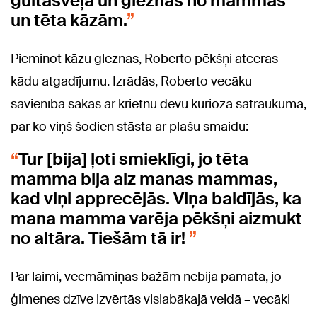
gultasveļa un gleznas no mammas
un tēta kāzām.
Pieminot kāzu gleznas, Roberto pēkšņi atceras
kādu atgadījumu.
Izrādās, Roberto vecāku
savienība sākās ar krietnu devu kurioza satraukuma,
par ko viņš šodien stāsta ar plašu smaidu:
Tur [bija] ļoti smieklīgi, jo tēta
mamma bija aiz manas mammas,
kad viņi apprecējās. Viņa baidījās, ka
mana mamma varēja pēkšņi aizmukt
no altāra. Tiešām tā ir!
Par laimi, vecmāmiņas bažām nebija pamata, jo
ģimenes dzīve izvērtās vislabākajā veidā – vecāki