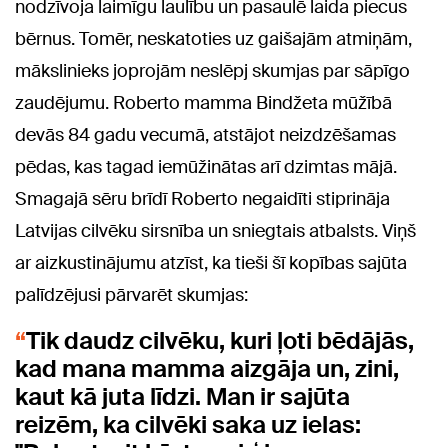
nodzīvoja laimīgu laulību un pasaulē laida piecus
bērnus. Tomēr, neskatoties uz gaišajām atmiņām,
mākslinieks joprojām neslēpj skumjas par sāpīgo
zaudējumu. Roberto mamma Bindžeta mūžībā
devās 84 gadu vecumā, atstājot neizdzēšamas
pēdas, kas tagad iemūžinātas arī dzimtas mājā.
Smagajā sēru brīdī Roberto negaidīti stiprināja
Latvijas cilvēku sirsnība un sniegtais atbalsts. Viņš
ar aizkustinājumu atzīst, ka tieši šī kopības sajūta
palīdzējusi pārvarēt skumjas:
Tik daudz cilvēku, kuri ļoti bēdājās,
kad mana mamma aizgāja un, zini,
kaut kā juta līdzi. Man ir sajūta
reizēm, ka cilvēki saka uz ielas: