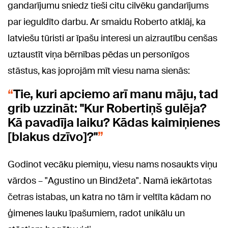
gandarījumu sniedz tieši citu cilvēku gandarījums
par ieguldīto darbu. Ar smaidu Roberto atklāj, ka
latviešu tūristi ar īpašu interesi un aizrautību
cenšas
uztaustīt viņa bērnības pēdas un personīgos
stāstus, kas joprojām mīt viesu nama sienās:
Tie, kuri apciemo arī manu māju, tad
grib uzzināt: "Kur Robertiņš gulēja?
Kā pavadīja laiku? Kādas kaimiņienes
[blakus dzīvo]?"
Godinot vecāku piemiņu, viesu nams nosaukts viņu
vārdos –
"Agustino un Bindžeta"
. Namā iekārtotas
četras istabas, un katra no tām ir veltīta kādam no
ģimenes lauku īpašumiem, radot unikālu un