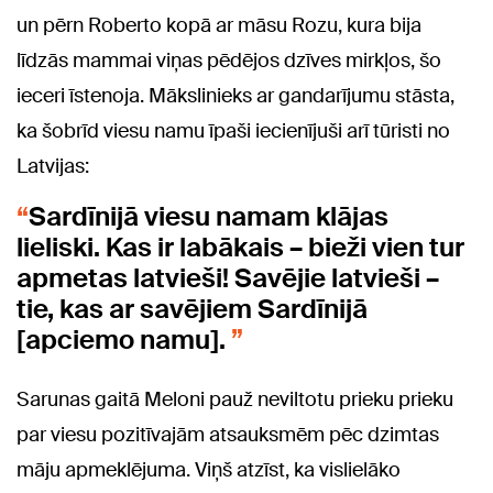
un pērn Roberto kopā ar māsu Rozu, kura bija
līdzās mammai viņas pēdējos dzīves mirkļos, šo
ieceri īstenoja. Mākslinieks ar gandarījumu stāsta,
ka šobrīd viesu namu īpaši iecienījuši arī tūristi no
Latvijas:
Sardīnijā viesu namam klājas
lieliski. Kas ir labākais – bieži vien tur
apmetas latvieši! Savējie latvieši –
tie, kas ar savējiem Sardīnijā
[apciemo namu].
Sarunas gaitā Meloni pauž neviltotu prieku prieku
par viesu pozitīvajām atsauksmēm pēc dzimtas
māju apmeklējuma. Viņš atzīst, ka vislielāko