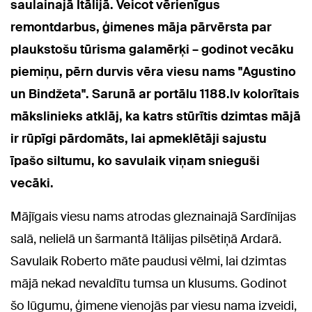
saulainajā Itālijā. Veicot vērienīgus
remontdarbus,
ģimenes māja pārvērsta par
plaukstošu tūrisma galamērķi –
godinot vecāku
piemiņu,
pērn durvis vēra viesu nams "Agustino
un Bindžeta". Sarunā ar portālu 1188.lv kolorītais
mākslinieks atklāj, ka katrs stūrītis dzimtas mājā
ir rūpīgi pārdomāts, lai apmeklētāji sajustu
īpašo siltumu, ko savulaik viņam snieguši
vecāki.
Mājīgais viesu nams atrodas gleznainajā Sardīnijas
salā, nelielā un šarmantā Itālijas pilsētiņā Ardarā.
Savulaik Roberto māte paudusi vēlmi, lai dzimtas
mājā nekad nevaldītu tumsa un klusums. Godinot
šo lūgumu, ģimene vienojās par viesu nama izveidi,