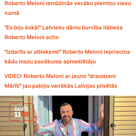
Roberto Meloni iemūžinās vecāku piemiņu viesu
namā
"Es biju šokā!" Latviešu dāmu burvība itālieša
Roberto Meloni acīm
"Izdarīts ar attieksmi!" Roberto Meloni iepriecina
kādu mazu pasākuma apmeklētāju
VIDEO: Roberto Meloni ar jauno "draudzeni
Mārīti" jau pabijis vairākās Latvijas pilsētās