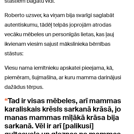
stāstiem bagātu vidi.
Roberto uzsver, ka viņam bija svarīgi saglabāt
autentiskumu, tādēļ telpās joprojām atrodas
vecāku mēbeles un personīgās lietas, kas ļauj
ikvienam viesim sajust mākslinieka bērnības
stāstus:
Viesu nama iemītnieku apskatei pieejama, kā,
piemēram, šujmašīna, ar kuru mamma darinājusi
dažādus tērpus.
Tad ir visas mēbeles, arī mammas
karaliskais krēsls sarkanā krāsā, jo
manas mammas mīļākā krāsa bija
sarkanā. Vēl ir arī [palikusi]