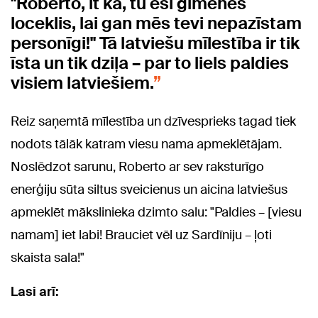
"Roberto, it kā, tu esi ģimenes
loceklis, lai gan mēs tevi nepazīstam
personīgi!" Tā latviešu mīlestība ir tik
īsta un tik dziļa – par to liels paldies
visiem latviešiem.
Reiz saņemtā mīlestība un dzīvesprieks tagad tiek
nodots tālāk katram viesu nama apmeklētājam.
Noslēdzot sarunu, Roberto ar sev raksturīgo
enerģiju sūta siltus sveicienus un aicina latviešus
apmeklēt mākslinieka dzimto salu: "Paldies – [viesu
namam] iet labi! Brauciet vēl uz Sardīniju – ļoti
skaista sala!"
Lasi arī: