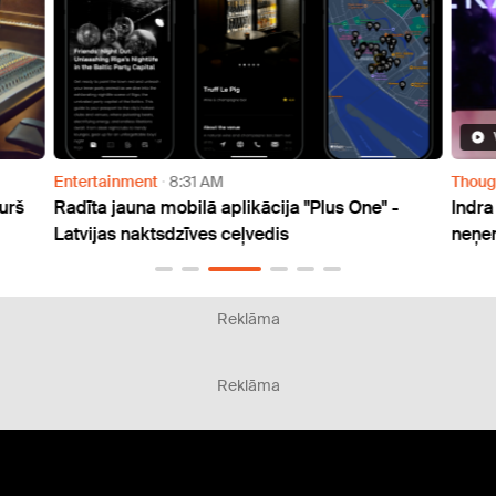
Entertainment
8:31 AM
Thoug
kurš
Radīta jauna mobilā aplikācija "Plus One" -
Indra
Latvijas naktsdzīves ceļvedis
neņem
Reklāma
Reklāma