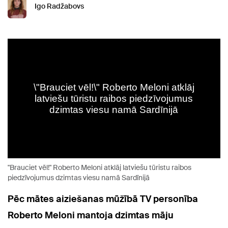
Igo Radžabovs
"Brauciet vēl!" Roberto Meloni atklāj latviešu tūristu raibos
piedzīvojumus dzimtas viesu namā Sardīnijā
Pēc mātes aiziešanas mūžībā TV personība
Roberto Meloni mantoja dzimtas māju