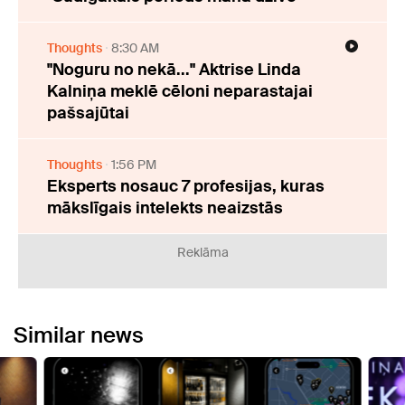
Thoughts
8:30 AM
"Noguru no nekā..." Aktrise Linda
Kalniņa meklē cēloni neparastajai
pašsajūtai
Thoughts
1:56 PM
Eksperts nosauc 7 profesijas, kuras
mākslīgais intelekts neaizstās
Reklāma
Similar news