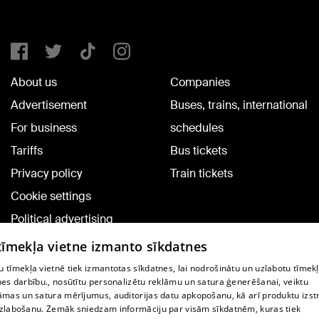
About us
Companies
Advertisement
Buses, trains, international
For business
schedules
Tariffs
Bus tickets
Privacy policy
Train tickets
Cookie settings
Political advertising
Cookie policy
 tīmekļa vietne izmanto sīkdatnes
Commenting terms
 tīmekļa vietnē tiek izmantotas sīkdatnes, lai nodrošinātu un uzlabotu tīmek
nes darbību., nosūtītu personalizētu reklāmu un satura ģenerēšanai, veiktu
āmas un satura mērījumus, auditorijas datu apkopošanu, kā arī produktu izst
TV program
zlabošanu. Zemāk sniedzam informāciju par visām sīkdatnēm, kuras tiek