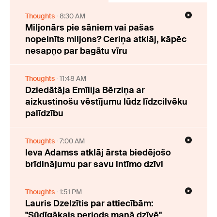
Thoughts
8:30 AM
Miljonārs pie sāniem vai pašas
nopelnīts miljons? Ceriņa atklāj, kāpēc
nesapņo par bagātu vīru
Thoughts
11:48 AM
Dziedātāja Emīlija Bērziņa ar
aizkustinošu vēstījumu lūdz līdzcilvēku
palīdzību
Thoughts
7:00 AM
Ieva Adamss atklāj ārsta biedējošo
brīdinājumu par savu intīmo dzīvi
Thoughts
1:51 PM
Lauris Dzelzītis par attiecībām:
"Sūdīgākais periods manā dzīvē"